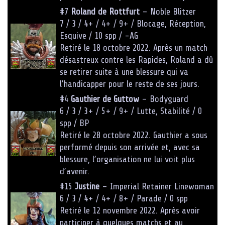
#7
Roland de Rottfurt
– Noble Blitzer
7 / 3 / 4+ / 4+ / 9+ / Blocage, Réception,
Esquive / 10 spp / -AG
Retiré le 18 octobre 2022. Après un match
désastreux contre les Rapides, Roland a dû
se retirer suite à une blessure qui va
l’handicapper pour le reste de ses jours.
#4
Gauthier de Guttow
– Bodyguard
6 / 3 / 3+ / 5+ / 9+ / Lutte, Stabilité / 0
spp / BP
Retiré le 28 octobre 2022. Gauthier a sous
performé depuis son arrivée et, avec sa
blessure, l’organisation ne lui voit plus
d’avenir.
#15
Justine
– Imperial Retainer Linewoman
6 / 3 / 4+ / 4+ / 8+ / Parade / 0 spp
Retiré le 12 novembre 2022. Après avoir
participer à quelques matchs et au