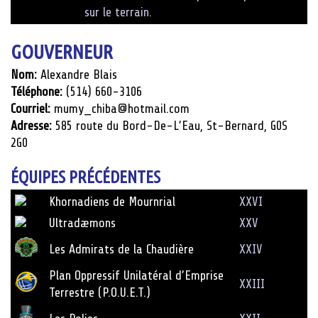
sur le terrain.
GOUVERNEUR
Nom:
Alexandre Blais
Téléphone:
(514) 660-3106
Courriel:
mumy_chiba@hotmail.com
Adresse:
585 route du Bord-De-L’Eau, St-Bernard, G0S
2G0
ÉQUIPES PRÉCÉDENTES
Khornadiens de Mournrial
XXVI
Ultradæmons
XXV
Les Admirats de la Chaudière
XXIV
Plan Oppressif Unilatéral d’Emprise
XXIII
Terrestre (P.O.U.E.T.)