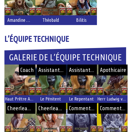
Amandine Hauet
Théobald
Bilitis
L’ÉQUIPE TECHNIQUE
GALERIE DE L’ÉQUIPE TECHNIQUE
Coach
Assistant Coach
Assistant Coach
Apothicaire
Haut Prêtre Archibald de Talabheim
Le Pénitent
Le Repentant
Herr Ludwig von Nuln
Cheerleader
Cheerleader
Commentateur
Commentateur