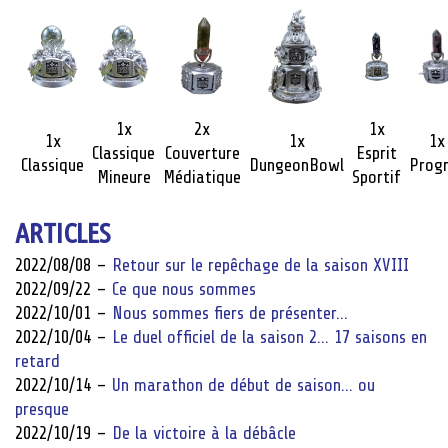
1x
2x
1x
1x
1x
1x
Classique
Couverture
Esprit
Classique
DungeonBowl
Prog
Mineure
Médiatique
Sportif
ARTICLES
2022/08/08 –
Retour sur le repêchage de la saison XVIII
2022/09/22 –
Ce que nous sommes
2022/10/01 –
Nous sommes fiers de présenter…
2022/10/04 –
Le duel officiel de la saison 2… 17 saisons en
retard
2022/10/14 –
Un marathon de début de saison… ou
presque
2022/10/19 –
De la victoire à la débâcle