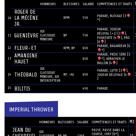
JOUEUR
#
HONNEURS
BLESSURES
SALAIRE
COMPÉTENCES ET TRAITS
ROGER DE
PARADE, BLOCAGE [3
LA MÉCÈNE
RPM
55K
10
*]
JR.
PARADE, JOUEUR
XIX
DÉLOYAL (+1) [3
],
GUENIÈVRE
11
CLASSIQUE
BP
75K
POURSUITE [4
], PRO
MINEURE
[6
]
PARADE, BAGARREUR [6
FLEUR-ET
12
RPM, BP
65K
*]
PARADE, PRISE SÛRE [3
AMANDINE
13
*], ARRACHER LE
65K
HAUET
BALLON [4
]
XIX
PARADE, LUTTE [3
],
CLASSIQUE
THÉOBALD
14
BP, -AG
65K
JOUEUR DÉLOYALE [4
MINEURE, XIX
]
INTERCEPTEUR
15
BILITIS
45K
PARADE
IMPERIAL THROWER
JOUEUR
MJ
#
HONNEURS
BLESSURES
SALAIRE
COMPÉTENCES ET TRAITS
JEAN DU
PASSE, PASSE DANS LA
XIX
COURSE, CHEF [6*],
CHEVREUIL
CLASSIQUE
BP, BP
135K
8