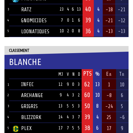
40
4
RATZ
-18
-21
23
4
6
13
3
39
4
GNOMICIDES
-21
-12
7
0
1
6
4
36
4
-13
-13
LOONATIQUES
10
2
0
8
5
CLASSEMENT
BLANCHE
PTS
ÉQUIPE
%
E±
T±
MJ
V
N
D
62
INFEC
13
1
10
12
9
0
3
1
60
10
ARCHANGE
-8
6
9
4
3
2
2
50
8
GRIGRIS
-24
5
13
5
5
3
3
39
4
BLIZZORK
25
-6
14
4
3
7
4
38
6
PLEX
17
9
17
7
5
5
5