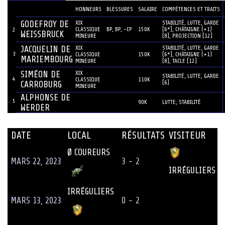
JOUEUR
#
HONNEURS
BLESSURES
SALAIRE
COMPÉTENCES ET TRAITS
GODEFROY DE
XIX
STABILITÉ, LUTTE, GARDE
CLASSIQUE
BP, BP, -CP
150K
[6*], CHÂTAIGNE (+1)
2
WEISSBRUCK
MINEURE
[8], PROJECTION [12]
JACQUELIN DE
XIX
STABILITÉ, LUTTE, GARDE
3
CLASSIQUE
150K
[6*], CHÂTAIGNE (+1)
MARIEMBOURG
MINEURE
[8], TACLE [12]
SIMÉON DE
XIX
STABILITÉ, LUTTE, GARDE
4
CLASSIQUE
110K
[6]
CARROBURG
MINEURE
ALPHONSE DE
5
90K
LUTTE, STABILITÉ
WERDER
DATE
LOCAL
RÉSULTATS
VISITEUR
Ø COUREURS
MARS 22, 2023
3 - 2
IRRÉGULIERS
IRRÉGULIERS
MARS 13, 2023
0 - 2