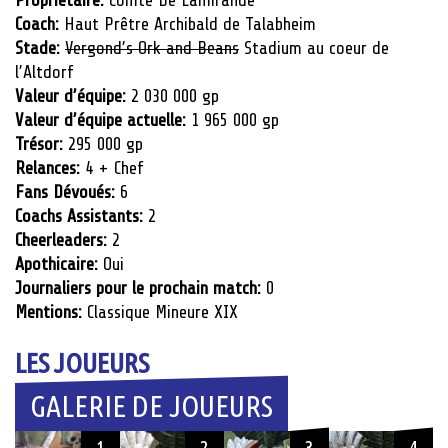
Coach:
Haut Prêtre Archibald de Talabheim
Stade:
Vergond’s Ork and Beans
Stadium au coeur de
l’Altdorf
Valeur d’équipe:
2 030 000 gp
Valeur d’équipe actuelle:
1 965 000 gp
Trésor:
295 000 gp
Relances:
4 + Chef
Fans Dévoués:
6
Coachs Assistants:
2
Cheerleaders:
2
Apothicaire:
Oui
Journaliers pour le prochain match:
0
Mentions:
Classique Mineure XIX
LES JOUEURS
GALERIE DE JOUEURS
1
2
3
4