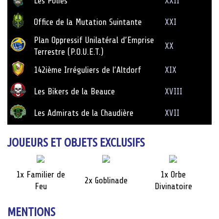
Les Polies
XXII
Office de la Mutation Suintante
XXI
Plan Oppressif Unilatéral d’Emprise
XX
Terrestre (P.O.U.E.T.)
142ième Irréguliers de l’Altdorf
XIX
Les Bikers de la Beauce
XVIII
Les Admirats de la Chaudière
XVII
JOUEURS ET OBJETS EXCLUSIFS
1x Familier de
1x Orbe
2x Goblinade
Feu
Divinatoire
MENTIONS