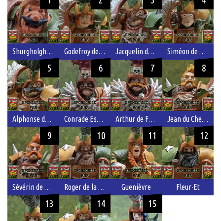
Shurgholgh Glouch aka Georges
Godefroy de Weissbruck
Jacquelin de Mariembourg
Siméon de Carroburg
5
6
7
8
Alphonse de Werder
Conrade Esposito
Arthur de Fort Schippel
Jean du Chevreuil
9
10
11
12
Sévérin de Kutenholz
Roger de la Mécène Jr.
Guenièvre
Fleur-Et
13
14
15