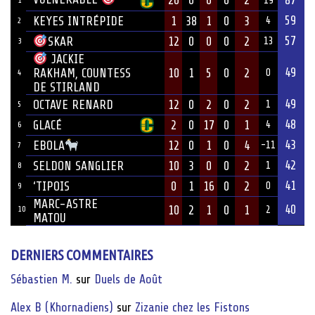
19
59
KEYES INTRÉPIDE
1
38
1
0
3
4
2
57
12
0
0
0
2
SKAR
13
3
JACKIE
49
10
1
5
0
2
RAKHAM, COUNTESS
0
4
DE STIRLAND
49
OCTAVE RENARD
12
0
2
0
2
1
5
48
GLACÉ
2
0
17
0
1
4
6
43
12
0
1
0
4
EBOLA
-11
7
42
SELDON SANGLIER
10
3
0
0
2
1
8
41
‘TIPOIS
0
1
16
0
2
0
9
MARC-ASTRE
40
10
2
1
0
1
10
2
MATOU
DERNIERS COMMENTAIRES
Sébastien M.
sur
Duels de Août
Alex B (Khornadiens)
sur
Zizanie chez les Fistons