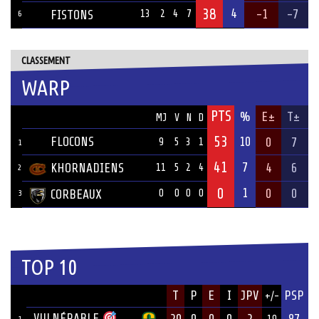
38
4
-1
-7
FISTONS
13
2
4
7
6
CLASSEMENT
WARP
PTS
ÉQUIPE
%
E±
T±
MJ
V
N
D
53
FLOCONS
10
0
7
9
5
3
1
1
41
7
KHORNADIENS
4
6
11
5
2
4
2
0
1
0
0
CORBEAUX
0
0
0
0
3
TOP 10
JOUEUR
T
P
E
I
JPV
PSP
+/-
ÉQUIPE
VULNÉRABLE
20
0
0
0
2
87
1