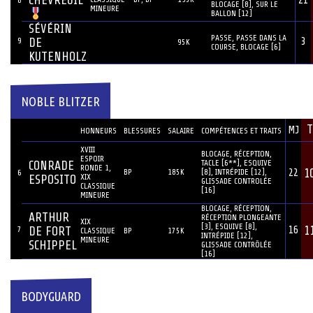
21
BLOCAGE [8], SUR LE
MINEURE
BALLON [12]
SÉVÉRIN
PASSE, PASSE DANS LA
9
DE
3
95K
COURSE, BLOCAGE [6]
KUTENHOLZ
NOBLE BLITZER
JOUEUR
T
MJ
#
HONNEURS
BLESSURES
SALAIRE
COMPÉTENCES ET TRAITS
XVIII
BLOCAGE, RÉCEPTION,
ESPOIR
TACLE [6**], ESQUIVE
CONRADE
RONDE 1,
1
BP
185K
[8], INTRÉPIDE [12],
22
6
XIX
ESPOSITO
GLISSADE CONTROLÉE
CLASSIQUE
[16]
MINEURE
BLOCAGE, RÉCEPTION,
ARTHUR
RÉCEPTION PLONGEANTE
XIX
[3], ESQUIVE [8],
1
7
DE FORT
16
CLASSIQUE
BP
175K
INTRÉPIDE [12],
MINEURE
SCHIPPEL
GLISSADE CONTRÔLÉE
[16]
BODYGUARD