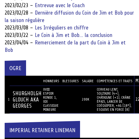
2023/02/23 –
Entrevue avec le Coach
2023/02/28 –
Dernière diffusion du Coin de Jim et Bob pour
la saison régulière
2023/03/08 –
Les Irréguliers en chiffre
2023/03/22 –
Le Coin à Jim et Bob… la conclusion
2023/04/04 –
Remerciement de la part du Coin à Jim et
Bob
OGRE
JOUEUR
M
#
HONNEURS
BLESSURES
SALAIRE
COMPÉTENCES ET TRAITS
XVIII
CERVEAU LENT,
SHURGHOLGH
ESPOIR
SOLITAIRE (4+),
RONDE 1,
CHÂTAIGNE (+1), CRÂNE
GLOUCH AKA
2
1
200K
XIX
ÉPAIS, LANCER DE
GEORGES
CLASSIQUE
COÉQUIPIER, +AG [18*],
MINEURE
ESQUIVE EN FORCE [8]
IMPERIAL RETAINER LINEMAN