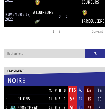
2022
COUREURS
Ø COUREURS
NOVEMBRE 12,
2 - 2
2022
IRRÉGULIERS
1
2
Suivant
Rechercher :
CLASSEMENT
NOIRE
PTS
ÉQUIPE
%
E±
T±
MJ
V
N
D
57
PILONS
12
15
10
14
8
5
1
1
50
10
FRONTENAC
23
6
14
8
3
3
2