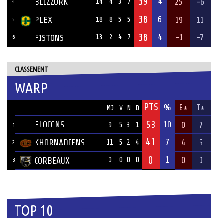
39
4
BLIZZORK
25
-6
14
4
3
7
4
38
6
PLEX
19
11
18
8
5
5
5
38
4
-1
-7
FISTONS
13
2
4
7
6
CLASSEMENT
WARP
PTS
ÉQUIPE
%
E±
T±
MJ
V
N
D
53
FLOCONS
10
0
7
9
5
3
1
1
41
7
KHORNADIENS
4
6
11
5
2
4
2
0
1
0
0
CORBEAUX
0
0
0
0
3
TOP 10