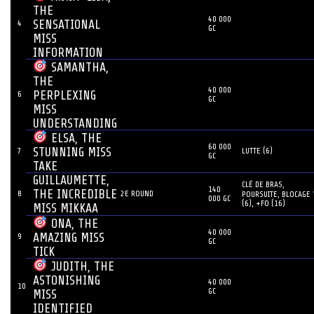
THE
40 000
SENSATIONAL
4
GC
MISS
INFORMATION
SAMANTHA,
THE
40 000
PERPLEXING
6
GC
MISS
UNDERSTANDING
ELSA, THE
60 000
STUNNING MISS
7
LUTTE (6)
GC
TAKE
GUILLAUMETTE,
CLÉ DE BRAS,
140
THE INCREDIBLE
8
2E ROUND
POURSUITE, BLOCAGE
000 GC
(6), +FO (16)
MISS MIKKAA
ONA, THE
40 000
AMAZING MISS
9
GC
TICK
JUDITH, THE
ASTONISHING
40 000
10
GC
MISS
IDENTIFIED