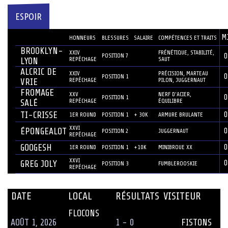
ESPOIR
JOUEUR
M
#
HONNEURS
BLESSURES
SALAIRE
COMPÉTENCES ET TRAITS
BROOKLYN-
XXIV
FRÉNÉTIQUE, STABILITÉ,
POSITION 7
0
REPÊCHAGE
SAUT
LYON
ALCRIC DE
XXIV
PRÉCISION, MARTEAU
0
POSITION 1
REPÊCHAGE
PILON, JUGGERNAUT
VRIE
FROMAGE
XXV
NERF D'ACIER,
0
POSITION 1
REPÊCHAGE
ÉQUILIBRE
SALÉ
TI-CRISSE
0
1ER ROUND
POSITION 1
+ 30K
ARMURE BRULANTE
XXVI
ÉPONGEALOT
0
POSITION 2
JUGGERNAUT
REPÊCHAGE
GOOGESH
0
1ER ROUND
POSITION 1
+10K
MINIBROUE XX
XXVI
GREG JOLY
0
POSITION 3
FUMBLEROOSKIE
REPÊCHAGE
DATE
LOCAL
RÉSULTATS
VISITEUR
FLOCONS
AOÛT 1, 2026
1 - 0
FISTONS