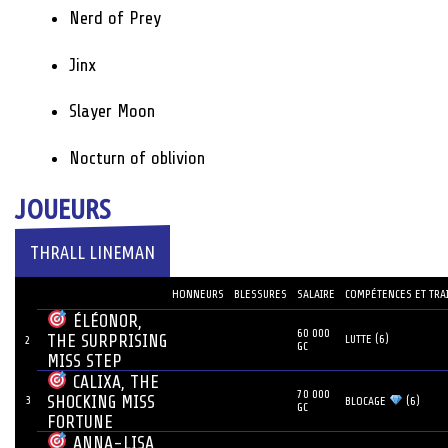
Nerd of Prey
Jinx
Slayer Moon
Nocturn of oblivion
JOUEURS
THRALL LINEMAN
JOUEUR
#
HONNEURS
BLESSURES
SALAIRE
COMPÉTENCES ET TRA
ÉLÉONOR,
60 000
THE SURPRISING
LUTTE (6)
2
GC
MISS STEP
CALIXA, THE
70 000
SHOCKING MISS
3
BLOCAGE
(6)
GC
FORTUNE
ANNA-LISA,