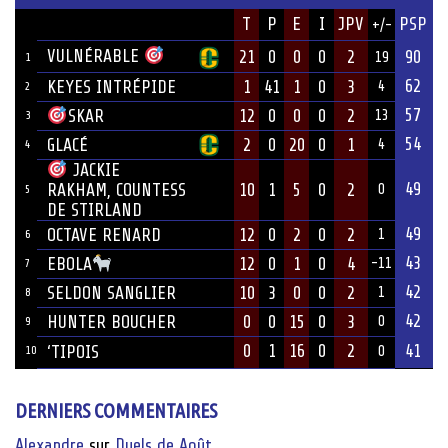
JOUEUR
T
P
E
I
JPV
PSP
+/-
ÉQUIPE
VULNÉRABLE
21
0
0
0
2
90
19
1
62
KEYES INTRÉPIDE
1
41
1
0
3
4
2
57
12
0
0
0
2
SKAR
13
3
54
GLACÉ
2
0
20
0
1
4
4
JACKIE
49
10
1
5
0
2
RAKHAM, COUNTESS
0
5
DE STIRLAND
49
OCTAVE RENARD
12
0
2
0
2
1
6
43
12
0
1
0
4
EBOLA
-11
7
42
SELDON SANGLIER
10
3
0
0
2
1
8
42
HUNTER BOUCHER
0
0
15
0
3
0
9
0
1
16
0
2
41
‘TIPOIS
10
0
DERNIERS COMMENTAIRES
Alexandre
sur
Duels de Août