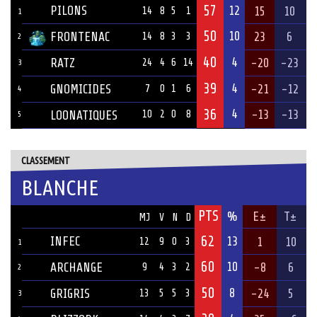
57
PILONS
12
15
10
14
8
5
1
1
50
10
FRONTENAC
23
6
14
8
3
3
2
40
4
RATZ
-20
-23
24
4
6
14
3
39
4
GNOMICIDES
-21
-12
7
0
1
6
4
36
4
-13
-13
LOONATIQUES
10
2
0
8
5
CLASSEMENT
BLANCHE
PTS
ÉQUIPE
%
E±
T±
MJ
V
N
D
62
INFEC
13
1
10
12
9
0
3
1
60
10
ARCHANGE
-8
6
9
4
3
2
2
50
8
GRIGRIS
-24
5
13
5
5
3
3