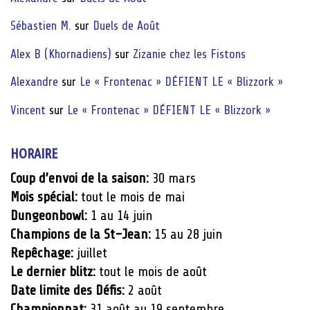
Sébastien M.
sur
Duels de Août
Alex B (Khornadiens)
sur
Zizanie chez les Fistons
Alexandre
sur
Le « Frontenac » DÉFIENT LE « Blizzork »
Vincent
sur
Le « Frontenac » DÉFIENT LE « Blizzork »
HORAIRE
Coup d’envoi de la saison:
30 mars
Mois spécial:
tout le mois de mai
Dungeonbowl:
1 au 14 juin
Champions de la St-Jean:
15 au 28 juin
Repêchage:
juillet
Le dernier blitz:
tout le mois de août
Date limite des Défis:
2 août
Championnat:
31 août au 19 septembre