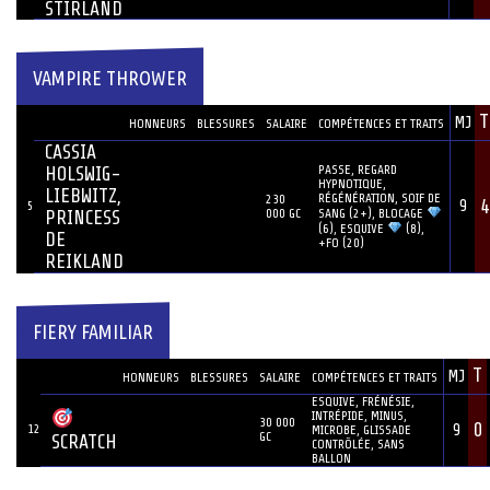
STIRLAND
VAMPIRE THROWER
JOUEUR
T
MJ
#
HONNEURS
BLESSURES
SALAIRE
COMPÉTENCES ET TRAITS
CASSIA
PASSE, REGARD
HOLSWIG-
HYPNOTIQUE,
LIEBWITZ,
RÉGÉNÉRATION, SOIF DE
230
4
9
5
SANG (2+), BLOCAGE
000 GC
PRINCESS
(6), ESQUIVE
(8),
DE
+FO (20)
REIKLAND
FIERY FAMILIAR
JOUEUR
T
MJ
#
HONNEURS
BLESSURES
SALAIRE
COMPÉTENCES ET TRAITS
ESQUIVE, FRÉNÉSIE,
INTRÉPIDE, MINUS,
30 000
0
12
9
MICROBE, GLISSADE
GC
SCRATCH
CONTRÔLÉE, SANS
BALLON