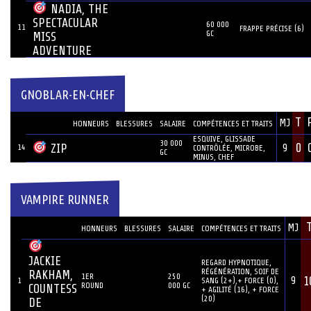
NADIA, THE
SPECTACULAR
60 000
11
FRAPPE PRÉCISE (6)
GC
MISS
ADVENTURE
GNOBLAR-EN-CHEF
JOUEUR
T
MJ
#
HONNEURS
BLESSURES
SALAIRE
COMPÉTENCES ET TRAITS
ESQUIVE, GLISSADE
30 000
0
ZIP
14
9
CONTRÔLÉE, MICROBE,
GC
MINUS, CHEF
VAMPIRE RUNNER
JOUEUR
MJ
#
HONNEURS
BLESSURES
SALAIRE
COMPÉTENCES ET TRAITS
JACKIE
REGARD HYPNOTIQUE,
RÉGÉNÉRATION, SOIF DE
RAKHAM,
1ER
250
1
9
1
SANG (2+),+ FORCE (0),
ROUND
000 GC
COUNTESS
+ AGILITÉ (16), + FORCE
(20)
DE