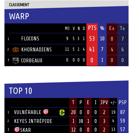
CLASSEMENT
WARP
PTS
ÉQUIPE
%
E±
T±
MJ
V
N
D
53
FLOCONS
10
0
7
9
5
3
1
1
41
7
KHORNADIENS
4
6
11
5
2
4
2
0
1
0
0
CORBEAUX
0
0
0
0
3
TOP 10
JOUEUR
T
P
E
I
JPV
PSP
+/-
ÉQUIPE
VULNÉRABLE
20
0
0
0
2
87
19
1
59
KEYES INTRÉPIDE
1
38
1
0
3
4
2
57
12
0
0
0
2
SKAR
13
3