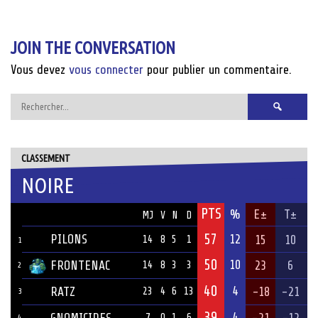
JOIN THE CONVERSATION
Vous devez
vous connecter
pour publier un commentaire.
Rechercher :
CLASSEMENT
NOIRE
PTS
ÉQUIPE
%
E±
T±
MJ
V
N
D
57
PILONS
12
15
10
14
8
5
1
1
50
10
FRONTENAC
23
6
14
8
3
3
2
40
4
RATZ
-18
-21
23
4
6
13
3
39
4
GNOMICIDES
-21
-12
7
0
1
6
4