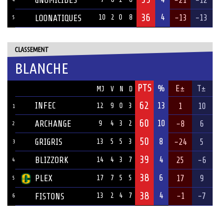
36
4
-13
-13
LOONATIQUES
10
2
0
8
5
CLASSEMENT
BLANCHE
PTS
ÉQUIPE
%
E±
T±
MJ
V
N
D
62
INFEC
13
1
10
12
9
0
3
1
60
10
ARCHANGE
-8
6
9
4
3
2
2
50
8
GRIGRIS
-24
5
13
5
5
3
3
39
4
BLIZZORK
25
-6
14
4
3
7
4
38
6
PLEX
17
9
17
7
5
5
5
38
4
-1
-7
FISTONS
13
2
4
7
6