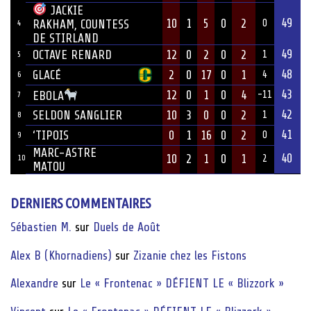
JACKIE
49
10
1
5
0
2
RAKHAM, COUNTESS
0
4
DE STIRLAND
49
OCTAVE RENARD
12
0
2
0
2
1
5
48
GLACÉ
2
0
17
0
1
4
6
43
12
0
1
0
4
EBOLA
-11
7
42
SELDON SANGLIER
10
3
0
0
2
1
8
41
‘TIPOIS
0
1
16
0
2
0
9
MARC-ASTRE
40
10
2
1
0
1
10
2
MATOU
DERNIERS COMMENTAIRES
Sébastien M.
sur
Duels de Août
Alex B (Khornadiens)
sur
Zizanie chez les Fistons
Alexandre
sur
Le « Frontenac » DÉFIENT LE « Blizzork »