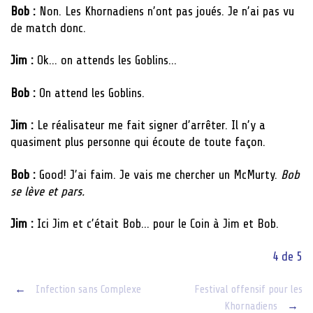
Bob :
Non. Les Khornadiens n’ont pas joués. Je n’ai pas vu
de match donc.
Jim :
Ok… on attends les Goblins…
Bob :
On attend les Goblins.
Jim :
Le réalisateur me fait signer d’arrêter. Il n’y a
quasiment plus personne qui écoute de toute façon.
Bob :
Good! J’ai faim. Je vais me chercher un McMurty.
Bob
se lève et pars.
Jim :
Ici Jim et c’était Bob… pour le Coin à Jim et Bob.
4 de 5
Post
←
Infection sans Complexe
Festival offensif pour les
Khornadiens
→