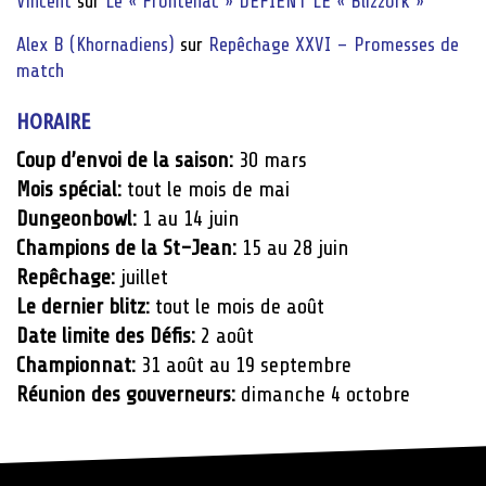
Vincent
sur
Le « Frontenac » DÉFIENT LE « Blizzork »
Alex B (Khornadiens)
sur
Repêchage XXVI – Promesses de
match
HORAIRE
Coup d’envoi de la saison:
30 mars
Mois spécial:
tout le mois de mai
Dungeonbowl:
1 au 14 juin
Champions de la St-Jean:
15 au 28 juin
Repêchage:
juillet
Le dernier blitz:
tout le mois de août
Date limite des Défis:
2 août
Championnat:
31 août au 19 septembre
Réunion des gouverneurs:
dimanche 4 octobre