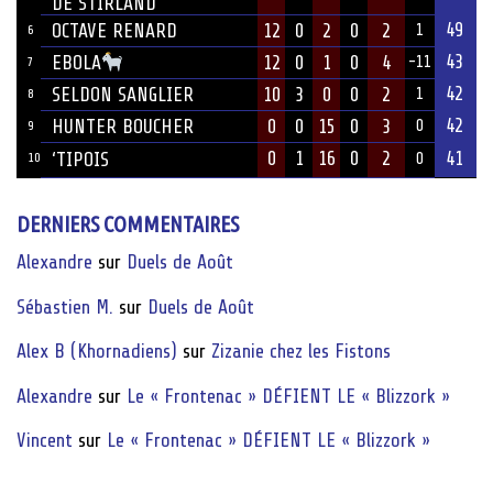
DE STIRLAND
49
OCTAVE RENARD
12
0
2
0
2
1
6
43
12
0
1
0
4
EBOLA
-11
7
42
SELDON SANGLIER
10
3
0
0
2
1
8
42
HUNTER BOUCHER
0
0
15
0
3
0
9
0
1
16
0
2
41
‘TIPOIS
10
0
DERNIERS COMMENTAIRES
Alexandre
sur
Duels de Août
Sébastien M.
sur
Duels de Août
Alex B (Khornadiens)
sur
Zizanie chez les Fistons
Alexandre
sur
Le « Frontenac » DÉFIENT LE « Blizzork »
Vincent
sur
Le « Frontenac » DÉFIENT LE « Blizzork »