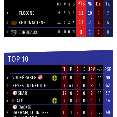
PTS
ÉQUIPE
%
E±
T±
MJ
V
N
D
53
FLOCONS
10
0
7
9
5
3
1
1
41
7
KHORNADIENS
4
6
11
5
2
4
2
0
1
0
0
CORBEAUX
0
0
0
0
3
TOP 10
JOUEUR
T
P
E
I
JPV
PSP
+/-
ÉQUIPE
VULNÉRABLE
21
0
0
0
2
90
19
1
62
KEYES INTRÉPIDE
1
41
1
0
3
4
2
57
12
0
0
0
2
SKAR
13
3
54
GLACÉ
2
0
20
0
1
4
4
JACKIE
49
10
1
5
0
2
RAKHAM, COUNTESS
0
5