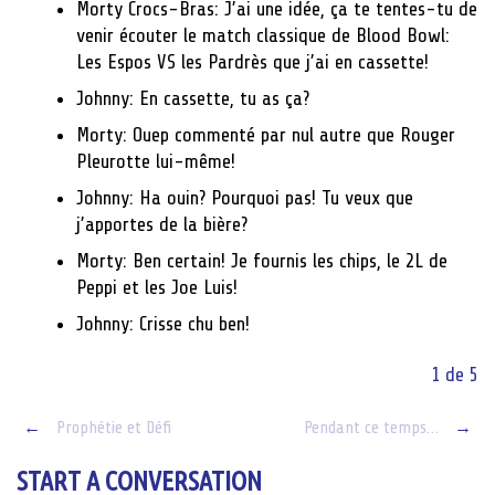
Morty Crocs-Bras: J’ai une idée, ça te tentes-tu de
venir écouter le match classique de Blood Bowl:
Les Espos VS les Pardrès que j’ai en cassette!
Johnny: En cassette, tu as ça?
Morty: Ouep commenté par nul autre que Rouger
Pleurotte lui-même!
Johnny: Ha ouin? Pourquoi pas! Tu veux que
j’apportes de la bière?
Morty: Ben certain! Je fournis les chips, le 2L de
Peppi et les Joe Luis!
Johnny: Crisse chu ben!
1 de 5
Post
←
Prophétie et Défi
Pendant ce temps…
→
navigation
START A CONVERSATION