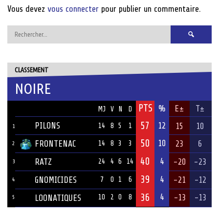
Vous devez
vous connecter
pour publier un commentaire.
Rechercher :
CLASSEMENT
NOIRE
PTS
ÉQUIPE
%
E±
T±
MJ
V
N
D
57
PILONS
12
15
10
14
8
5
1
1
50
10
FRONTENAC
23
6
14
8
3
3
2
40
4
RATZ
-20
-23
24
4
6
14
3
39
4
GNOMICIDES
-21
-12
7
0
1
6
4
36
4
-13
-13
LOONATIQUES
10
2
0
8
5