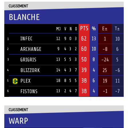
CLASSEMENT
BLANCHE
PTS
ÉQUIPE
%
E±
T±
MJ
V
N
D
62
INFEC
13
1
10
12
9
0
3
1
60
10
ARCHANGE
-8
6
9
4
3
2
2
50
8
GRIGRIS
-24
5
13
5
5
3
3
39
4
BLIZZORK
25
-6
14
4
3
7
4
38
6
PLEX
19
11
18
8
5
5
5
38
4
-1
-7
FISTONS
13
2
4
7
6
CLASSEMENT
WARP