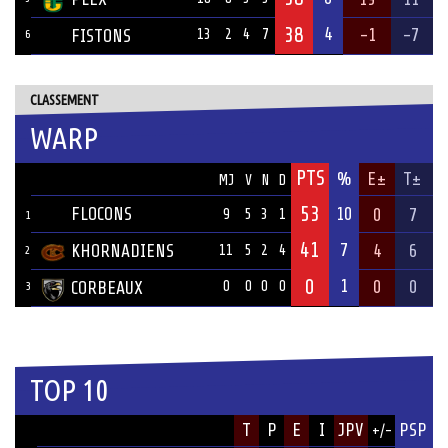
38
4
-1
-7
FISTONS
13
2
4
7
6
CLASSEMENT
WARP
PTS
ÉQUIPE
%
E±
T±
MJ
V
N
D
53
FLOCONS
10
0
7
9
5
3
1
1
41
7
KHORNADIENS
4
6
11
5
2
4
2
0
1
0
0
CORBEAUX
0
0
0
0
3
TOP 10
JOUEUR
T
P
E
I
JPV
PSP
+/-
ÉQUIPE