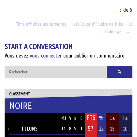
3 de 5
Post
←
Time off chez les corsaires
Les Coups d’Foudre de Mike – Le
jardinage
→
navigation
START A CONVERSATION
Vous devez
vous connecter
pour publier un commentaire.
Rechercher :
CLASSEMENT
NOIRE
PTS
ÉQUIPE
%
E±
T±
MJ
V
N
D
57
PILONS
12
15
10
14
8
5
1
1