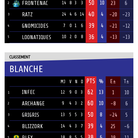
50
10
FRONTENAC
23
6
14
8
3
3
2
40
4
RATZ
-20
-23
24
4
6
14
3
39
4
GNOMICIDES
-21
-12
7
0
1
6
4
36
4
-13
-13
LOONATIQUES
10
2
0
8
5
CLASSEMENT
BLANCHE
PTS
ÉQUIPE
%
E±
T±
MJ
V
N
D
62
INFEC
13
1
10
12
9
0
3
1
60
10
ARCHANGE
-8
6
9
4
3
2
2
50
8
GRIGRIS
-24
5
13
5
5
3
3
39
4
BLIZZORK
25
-6
14
4
3
7
4
38
6
PLEX
19
11
18
8
5
5
5