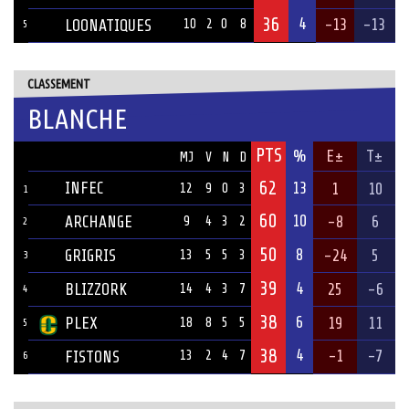
36
4
-13
-13
LOONATIQUES
10
2
0
8
5
CLASSEMENT
BLANCHE
PTS
ÉQUIPE
%
E±
T±
MJ
V
N
D
62
INFEC
13
1
10
12
9
0
3
1
60
10
ARCHANGE
-8
6
9
4
3
2
2
50
8
GRIGRIS
-24
5
13
5
5
3
3
39
4
BLIZZORK
25
-6
14
4
3
7
4
38
6
PLEX
19
11
18
8
5
5
5
38
4
-1
-7
FISTONS
13
2
4
7
6