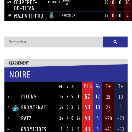
CHAOS
COUPERET-
0
0
10
20
49
RETRAITÉ
OGRE
DE-TITAN
0
0
4
MAIPAHTH’RO
50
KROXIGOR
15
Rechercher :
CLASSEMENT
NOIRE
PTS
ÉQUIPE
%
E±
T±
MJ
V
N
D
57
PILONS
12
15
10
14
8
5
1
1
50
10
FRONTENAC
23
6
14
8
3
3
2
40
4
RATZ
-20
-23
24
4
6
14
3
39
4
GNOMICIDES
-21
-12
7
0
1
6
4