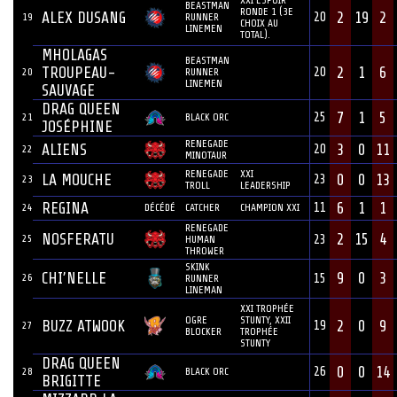
XXI ESPOIR
BEASTMAN
RONDE 1 (3E
ALEX DUSANG
2
19
2
20
19
RUNNER
CHOIX AU
LINEMEN
TOTAL).
MHOLAGAS
BEASTMAN
TROUPEAU-
2
1
6
20
20
RUNNER
LINEMEN
SAUVAGE
DRAG QUEEN
7
1
5
25
21
BLACK ORC
JOSÉPHINE
RENEGADE
ALIENS
3
0
11
20
22
MINOTAUR
RENEGADE
XXI
LA MOUCHE
0
0
13
23
23
TROLL
LEADERSHIP
REGINA
6
1
1
11
24
DÉCÉDÉ
CATCHER
CHAMPION XXI
RENEGADE
NOSFERATU
2
15
4
25
23
HUMAN
THROWER
SKINK
CHI’NELLE
9
0
3
26
15
RUNNER
LINEMAN
XXI TROPHÉE
OGRE
STUNTY, XXII
BUZZ ATWOOK
2
0
9
19
27
BLOCKER
TROPHÉE
STUNTY
DRAG QUEEN
0
0
14
26
28
BLACK ORC
BRIGITTE