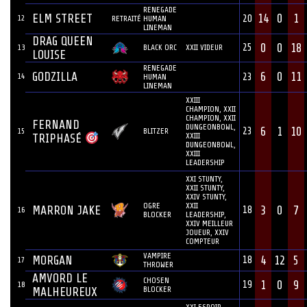
RENEGADE
ELM STREET
14
0
1
12
20
RETRAITÉ
HUMAN
LINEMAN
DRAG QUEEN
0
0
18
25
13
BLACK ORC
XXII VIDEUR
LOUISE
RENEGADE
GODZILLA
6
0
11
14
23
HUMAN
LINEMAN
XXIII
CHAMPION, XXII
CHAMPION, XXII
FERNAND
DUNGEONBOWL,
6
1
10
23
15
BLITZER
XXIII
TRIPHASÉ
DUNGEONBOWL,
XXIII
LEADERSHIP
XXI STUNTY,
XXII STUNTY,
XXIV STUNTY,
OGRE
XXII
MARRON JAKE
3
0
7
18
16
BLOCKER
LEADERSHIP,
XXIV MEILLEUR
JOUEUR, XXIV
COMPTEUR
VAMPIRE
MORGAN
4
12
5
18
17
THROWER
AMVORD LE
CHOSEN
1
0
9
19
18
BLOCKER
MALHEUREUX