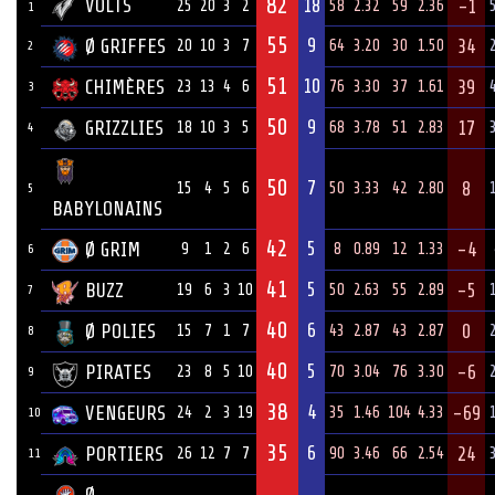
82
VOLTS
18
-1
25
20
3
2
58
2.32
59
2.36
1
55
9
Ø GRIFFES
34
20
10
3
7
64
3.20
30
1.50
2
51
10
CHIMÈRES
39
23
13
4
6
76
3.30
37
1.61
3
50
9
GRIZZLIES
17
18
10
3
5
68
3.78
51
2.83
4
50
7
8
15
4
5
6
50
3.33
42
2.80
5
BABYLONAINS
42
5
Ø GRIM
-4
9
1
2
6
8
0.89
12
1.33
6
41
5
BUZZ
-5
19
6
3
10
50
2.63
55
2.89
7
40
6
Ø POLIES
0
15
7
1
7
43
2.87
43
2.87
8
40
5
PIRATES
-6
23
8
5
10
70
3.04
76
3.30
9
38
4
VENGEURS
-69
24
2
3
19
35
1.46
104
4.33
10
35
6
PORTIERS
24
26
12
7
7
90
3.46
66
2.54
11