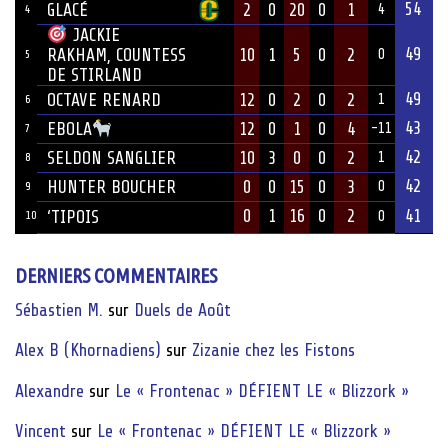
54
GLACÉ
2
0
20
0
1
4
4
JACKIE
49
10
1
5
0
2
RAKHAM, COUNTESS
0
5
DE STIRLAND
49
OCTAVE RENARD
12
0
2
0
2
1
6
43
12
0
1
0
4
EBOLA
-11
7
42
SELDON SANGLIER
10
3
0
0
2
1
8
42
HUNTER BOUCHER
0
0
15
0
3
0
9
0
1
16
0
2
41
‘TIPOIS
10
0
DERNIERS COMMENTAIRES
Sébastien M.
sur
Duels de Août
Alex B (Khornadiens)
sur
Zizanie chez les Fistons
Alexandre
sur
Le « Frontenac » DÉFIENT LE « Blizzork »
Vincent
sur
Le « Frontenac » DÉFIENT LE « Blizzork »