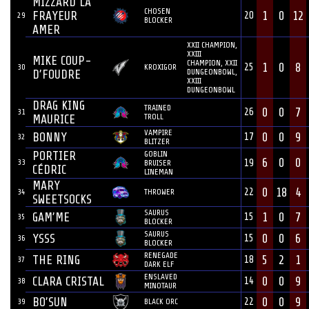
MIZZARD LA
CHOSEN
FRAYEUR
1
0
12
20
29
BLOCKER
AMER
XXII CHAMPION,
XXIII
MIKE COUP-
CHAMPION, XXII
1
0
8
25
30
KROXIGOR
DUNGEONBOWL,
D’FOUDRE
XXIII
DUNGEONBOWL
DRAG KING
TRAINED
0
0
7
26
31
TROLL
MAURICE
VAMPIRE
BONNY
0
0
9
17
32
BLITZER
PORTIER
GOBLIN
6
0
0
33
19
BRUISER
CÉDRIC
LINEMAN
MARY
0
18
4
22
34
THROWER
SWEETSOCKS
SAURUS
GAM’ME
1
0
7
15
35
BLOCKER
SAURUS
YSSS
0
0
6
15
36
BLOCKER
RENEGADE
THE RING
5
2
1
18
37
DARK ELF
ENSLAVED
CLARA CRISTAL
0
0
9
14
38
MINOTAUR
BO’SUN
0
0
9
22
39
BLACK ORC