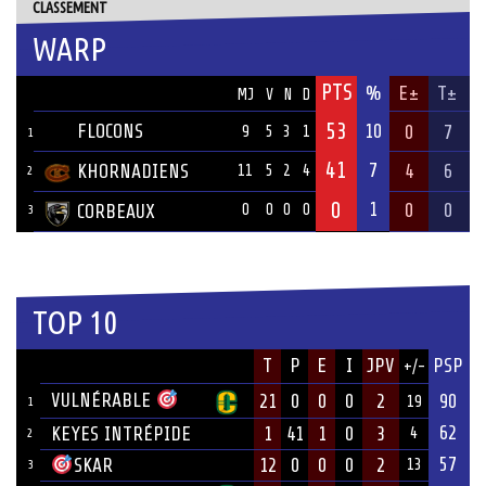
CLASSEMENT
WARP
PTS
ÉQUIPE
%
E±
T±
MJ
V
N
D
53
FLOCONS
10
0
7
9
5
3
1
1
41
7
KHORNADIENS
4
6
11
5
2
4
2
0
1
0
0
CORBEAUX
0
0
0
0
3
TOP 10
JOUEUR
T
P
E
I
JPV
PSP
+/-
ÉQUIPE
VULNÉRABLE
21
0
0
0
2
90
19
1
62
KEYES INTRÉPIDE
1
41
1
0
3
4
2
57
12
0
0
0
2
SKAR
13
3