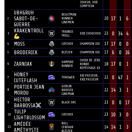
JOUEUR, XXII
COMPTEUR
UBHGRUH
BEASTMAN
SABOT-DE-
17
1
6
20
2
RUNNER
LINEMEN
GUERRE
KRAKENTROLL
TRAINED
0
34
4
23
3
XXII CHOUCHOU
TROLL
MOSS
17
0
0
17
4
CATCHER
CHAMPION XXI
BRODERICK
6
0
16
17
5
BLITZER
CHAMPION XXI
CHOIX DE 1ÈRE
VAMPIRE
ZARNIAK
17
0
1
6
18
RONDE
RUNNER
REPÊCHAGE XX
HONEY
XXI PASSEUR,
0
47
1
22
7
THROWER
XXII PASSEUR
CUTEFLASH
PORTIER JEAN
GOBLIN
14
3
1
8
22
BRUISER
MORDU
LINEMAN
HECTOR
0
0
17
23
9
BLACK ORC
BARBOSSA
TULIP
10
3
0
23
10
CATCHER
LIGHTBLOSSOM
AMÉDÉE
BULL
14
1
3
11
14
CENTAUR
AMÉTHYSTE
BLITZER