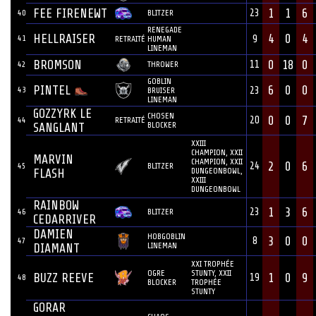
FEE FIRENEWT
1
1
6
23
40
BLITZER
RENEGADE
HELLRAISER
4
0
4
41
9
RETRAITÉ
HUMAN
LINEMAN
BROMSON
0
18
0
11
42
THROWER
GOBLIN
6
0
0
PINTEL
43
23
BRUISER
LINEMAN
GOZZYRK LE
CHOSEN
0
0
7
20
44
RETRAITÉ
BLOCKER
SANGLANT
XXIII
CHAMPION, XXII
MARVIN
CHAMPION, XXII
2
0
6
24
45
BLITZER
DUNGEONBOWL,
FLASH
XXIII
DUNGEONBOWL
RAINBOW
1
3
6
23
46
BLITZER
CEDARRIVER
DAMIEN
HOBGOBLIN
3
0
0
8
47
LINEMAN
DIAMANT
XXI TROPHÉE
OGRE
STUNTY, XXII
BUZZ REEVE
1
0
9
19
48
BLOCKER
TROPHÉE
STUNTY
GORAR