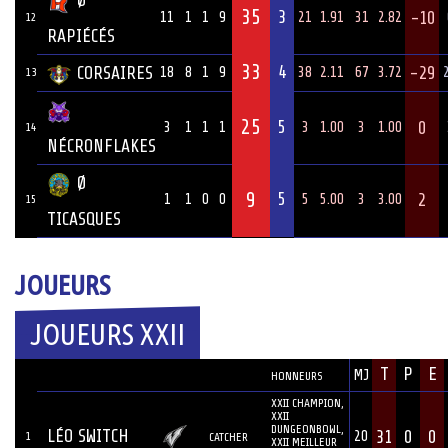
Ø
35
3
-10
11
1
1
9
21
1.91
31
2.82
12
RAPIÉCÉS
33
4
CORSAIRES
-29
18
8
1
9
38
2.11
67
3.72
13
25
5
0
3
1
1
1
3
1.00
3
1.00
14
NÉCRONFLAKES
Ø
9
5
2
1
1
0
0
5
5.00
3
3.00
15
TICASQUES
JOUEURS
JOUEURS XXII
JOUEUR
T
P
E
MJ
ÉQUIPE
POSITION
HONNEURS
XXII CHAMPION,
XXII
DUNGEONBOWL,
LÉO SWITCH
31
0
0
20
1
CATCHER
XXII MEILLEUR