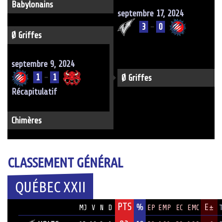
Babylonains
septembre 17, 2024
3
-
0
Ø Griffes
septembre 9, 2024
1
-
1
Ø Griffes
Récapitulatif
Chimères
CLASSEMENT GÉNÉRAL
QUÉBEC XXII
PTS
ÉQUIPE
%
E±
MJ
V
N
D
EP
EMP
EC
EMC