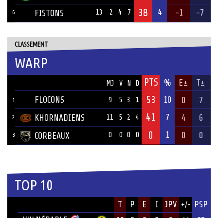
38
4
-1
-7
FISTONS
13
2
4
7
6
CLASSEMENT
WARP
PTS
ÉQUIPE
%
E±
T±
MJ
V
N
D
53
FLOCONS
10
0
7
9
5
3
1
1
41
7
KHORNADIENS
4
6
11
5
2
4
2
0
1
0
0
CORBEAUX
0
0
0
0
3
TOP 10
JOUEUR
T
P
E
I
JPV
PSP
+/-
ÉQUIPE