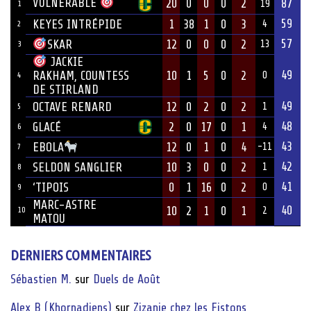
VULNÉRABLE
20
0
0
0
2
87
19
1
59
KEYES INTRÉPIDE
1
38
1
0
3
4
2
57
12
0
0
0
2
SKAR
13
3
JACKIE
49
10
1
5
0
2
RAKHAM, COUNTESS
0
4
DE STIRLAND
49
OCTAVE RENARD
12
0
2
0
2
1
5
48
GLACÉ
2
0
17
0
1
4
6
43
12
0
1
0
4
EBOLA
-11
7
42
SELDON SANGLIER
10
3
0
0
2
1
8
41
‘TIPOIS
0
1
16
0
2
0
9
MARC-ASTRE
40
10
2
1
0
1
10
2
MATOU
DERNIERS COMMENTAIRES
Sébastien M.
sur
Duels de Août
Alex B (Khornadiens)
sur
Zizanie chez les Fistons