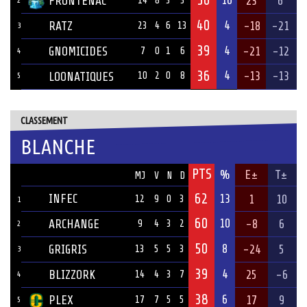
FRONTENAC
23
6
14
8
3
3
40
4
RATZ
-18
-21
23
4
6
13
3
39
4
GNOMICIDES
-21
-12
7
0
1
6
4
36
4
-13
-13
LOONATIQUES
10
2
0
8
5
CLASSEMENT
BLANCHE
PTS
ÉQUIPE
%
E±
T±
MJ
V
N
D
62
INFEC
13
1
10
12
9
0
3
1
60
10
ARCHANGE
-8
6
9
4
3
2
2
50
8
GRIGRIS
-24
5
13
5
5
3
3
39
4
BLIZZORK
25
-6
14
4
3
7
4
38
6
PLEX
17
9
17
7
5
5
5