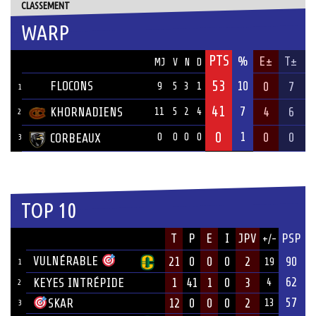
CLASSEMENT
WARP
PTS
ÉQUIPE
%
E±
T±
MJ
V
N
D
53
FLOCONS
10
0
7
9
5
3
1
1
41
7
KHORNADIENS
4
6
11
5
2
4
2
0
1
0
0
CORBEAUX
0
0
0
0
3
TOP 10
JOUEUR
T
P
E
I
JPV
PSP
+/-
ÉQUIPE
VULNÉRABLE
21
0
0
0
2
90
19
1
62
KEYES INTRÉPIDE
1
41
1
0
3
4
2
57
12
0
0
0
2
SKAR
13
3