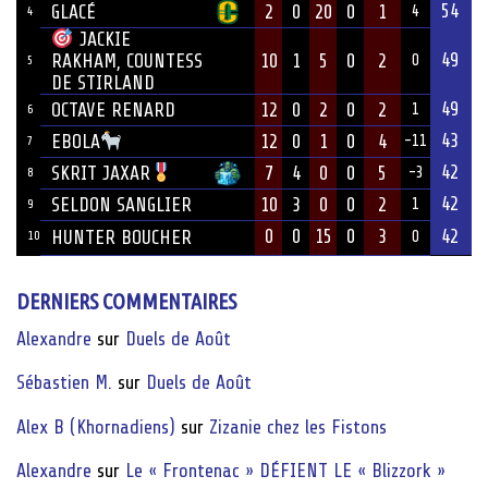
54
GLACÉ
2
0
20
0
1
4
4
JACKIE
49
10
1
5
0
2
RAKHAM, COUNTESS
0
5
DE STIRLAND
49
OCTAVE RENARD
12
0
2
0
2
1
6
43
12
0
1
0
4
EBOLA
-11
7
42
7
4
0
0
5
SKRIT JAXAR
-3
8
42
SELDON SANGLIER
10
3
0
0
2
1
9
0
0
15
0
3
42
HUNTER BOUCHER
10
0
DERNIERS COMMENTAIRES
Alexandre
sur
Duels de Août
Sébastien M.
sur
Duels de Août
Alex B (Khornadiens)
sur
Zizanie chez les Fistons
Alexandre
sur
Le « Frontenac » DÉFIENT LE « Blizzork »