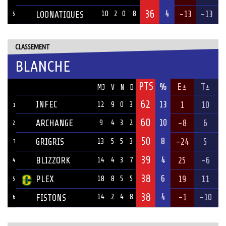
36
4
-13
-13
LOONATIQUES
10
2
0
8
5
CLASSEMENT
BLANCHE
PTS
ÉQUIPE
%
E±
T±
MJ
V
N
D
62
INFEC
13
1
10
12
9
0
3
1
60
10
ARCHANGE
-8
6
9
4
3
2
2
50
8
GRIGRIS
-24
5
13
5
5
3
3
39
4
BLIZZORK
25
-6
14
4
3
7
4
38
6
PLEX
19
11
18
8
5
5
5
38
4
-1
-10
FISTONS
14
2
4
8
6