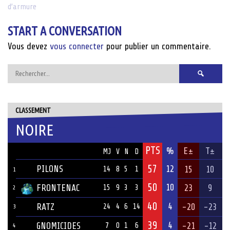
d’armure
navigation
START A CONVERSATION
Vous devez
vous connecter
pour publier un commentaire.
Rechercher :
CLASSEMENT
NOIRE
PTS
ÉQUIPE
%
E±
T±
MJ
V
N
D
57
PILONS
12
15
10
14
8
5
1
1
50
10
FRONTENAC
23
9
15
9
3
3
2
40
4
RATZ
-20
-23
24
4
6
14
3
39
4
GNOMICIDES
-21
-12
7
0
1
6
4