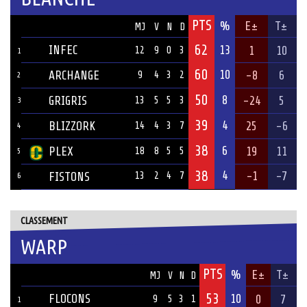
PTS
ÉQUIPE
%
E±
T±
MJ
V
N
D
62
INFEC
13
1
10
12
9
0
3
1
60
10
ARCHANGE
-8
6
9
4
3
2
2
50
8
GRIGRIS
-24
5
13
5
5
3
3
39
4
BLIZZORK
25
-6
14
4
3
7
4
38
6
PLEX
19
11
18
8
5
5
5
38
4
-1
-7
FISTONS
13
2
4
7
6
CLASSEMENT
WARP
PTS
ÉQUIPE
%
E±
T±
MJ
V
N
D
53
FLOCONS
10
0
7
9
5
3
1
1