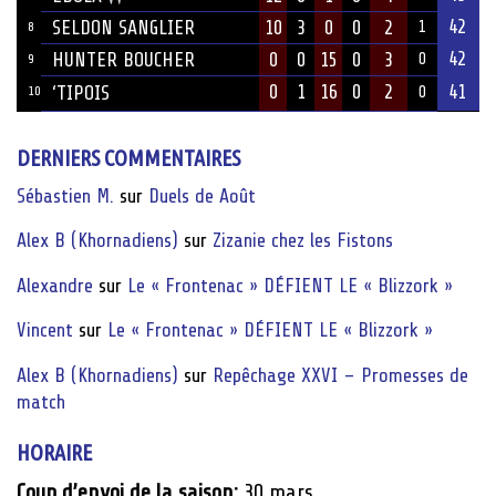
42
SELDON SANGLIER
10
3
0
0
2
1
8
42
HUNTER BOUCHER
0
0
15
0
3
0
9
0
1
16
0
2
41
‘TIPOIS
10
0
DERNIERS COMMENTAIRES
Sébastien M.
sur
Duels de Août
Alex B (Khornadiens)
sur
Zizanie chez les Fistons
Alexandre
sur
Le « Frontenac » DÉFIENT LE « Blizzork »
Vincent
sur
Le « Frontenac » DÉFIENT LE « Blizzork »
Alex B (Khornadiens)
sur
Repêchage XXVI – Promesses de
match
HORAIRE
Coup d’envoi de la saison:
30 mars