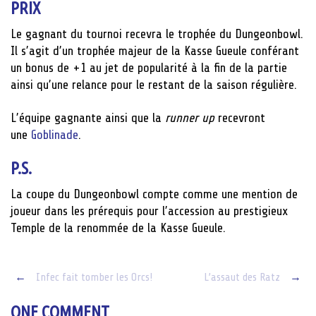
PRIX
Le gagnant du tournoi recevra le trophée du Dungeonbowl.
Il s’agit d’un trophée majeur de la Kasse Gueule conférant
un bonus de +1 au jet de popularité à la fin de la partie
ainsi qu’une relance pour le restant de la saison régulière.
L’équipe gagnante ainsi que la
runner up
recevront
une
Goblinade
.
P.S.
La coupe du Dungeonbowl compte comme une mention de
joueur dans les prérequis pour l’accession au prestigieux
Temple de la renommée de la Kasse Gueule.
Post
←
Infec fait tomber les Orcs!
L’assaut des Ratz
→
navigation
ONE COMMENT