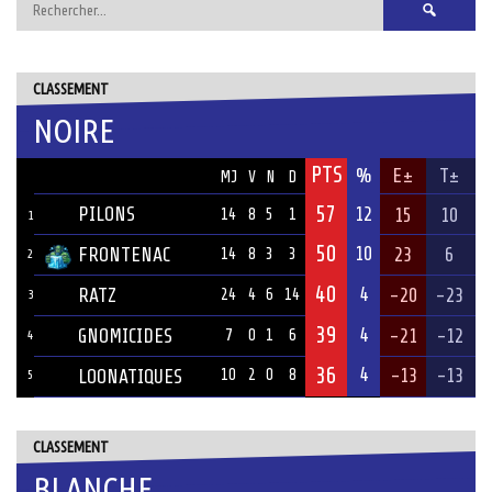
Rechercher :
CLASSEMENT
NOIRE
PTS
ÉQUIPE
%
E±
T±
MJ
V
N
D
57
PILONS
12
15
10
14
8
5
1
1
50
10
FRONTENAC
23
6
14
8
3
3
2
40
4
RATZ
-20
-23
24
4
6
14
3
39
4
GNOMICIDES
-21
-12
7
0
1
6
4
36
4
-13
-13
LOONATIQUES
10
2
0
8
5
CLASSEMENT
BLANCHE