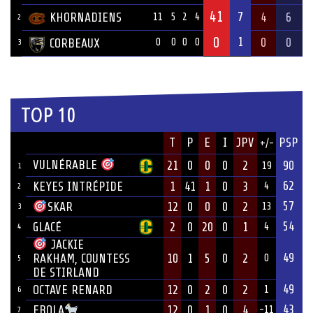
41
7
KHORNADIENS
4
6
11
5
2
4
2
0
1
0
0
CORBEAUX
0
0
0
0
3
TOP 10
JOUEUR
T
P
E
I
JPV
PSP
+/-
ÉQUIPE
VULNÉRABLE
21
0
0
0
2
90
19
1
62
KEYES INTRÉPIDE
1
41
1
0
3
4
2
57
12
0
0
0
2
SKAR
13
3
54
GLACÉ
2
0
20
0
1
4
4
JACKIE
49
10
1
5
0
2
RAKHAM, COUNTESS
0
5
DE STIRLAND
49
OCTAVE RENARD
12
0
2
0
2
1
6
43
12
0
1
0
4
EBOLA
-11
7