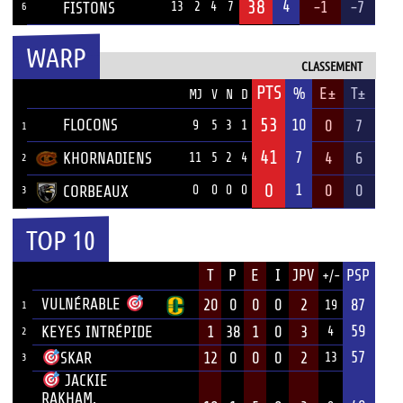
38
4
-1
-7
FISTONS
13
2
4
7
6
WARP
CLASSEMENT
PTS
ÉQUIPE
%
E±
T±
MJ
V
N
D
53
FLOCONS
10
0
7
9
5
3
1
1
41
7
KHORNADIENS
4
6
11
5
2
4
2
0
1
0
0
CORBEAUX
0
0
0
0
3
TOP 10
JOUEUR
T
P
E
I
JPV
PSP
+/-
ÉQUIPE
VULNÉRABLE
20
0
0
0
2
87
19
1
59
KEYES INTRÉPIDE
1
38
1
0
3
4
2
57
12
0
0
0
2
SKAR
13
3
JACKIE
RAKHAM,