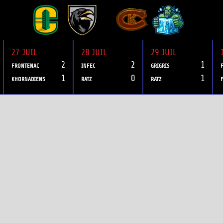
27 JUIL
28 JUIL
29 JUIL
2
2
1
FRONTENAC
INFEC
GRIGRIS
1
0
1
KHORNADIENS
RATZ
RATZ