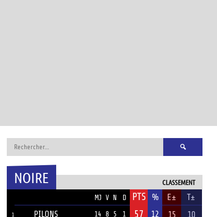
Rechercher :
NOIRE
CLASSEMENT
PTS
ÉQUIPE
%
E±
T±
MJ
V
N
D
57
PILONS
12
15
10
14
8
5
1
1