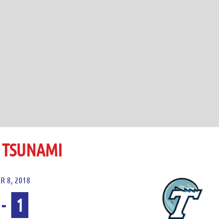
 TSUNAMI
R 8, 2018
-
1