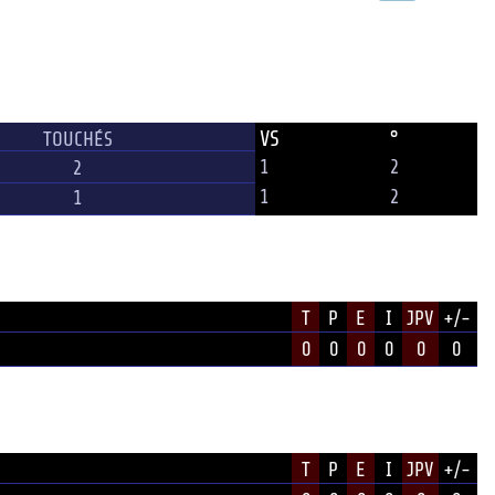
VS
°
TOUCHÉS
1
2
2
1
2
1
T
P
E
I
JPV
+/-
0
0
0
0
0
0
T
P
E
I
JPV
+/-