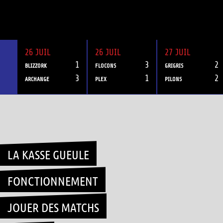
26 JUIL
26 JUIL
27 JUIL
1
3
2
BLIZZORK
FLOCONS
GRIGRIS
3
1
2
ARCHANGE
PLEX
PILONS
Skip
to
content
LA KASSE GUEULE
FONCTIONNEMENT
JOUER DES MATCHS