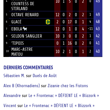
49
10
1
5
0
2
0
4
COUNTESS DE
STIRLAND
49
OCTAVE RENARD
12
0
2
0
2
1
5
48
GLACÉ
2
0
17
0
1
4
6
43
12
0
1
0
4
EBOLA
-11
7
42
SELDON SANGLIER
10
3
0
0
2
1
8
41
‘TIPOIS
0
1
16
0
2
0
9
MARC-ASTRE
40
10
2
1
0
1
10
2
MATOU
DERNIERS COMMENTAIRES
Sébastien M.
sur
Duels de Août
Alex B (Khornadiens)
sur
Zizanie chez les Fistons
Alexandre
sur
Le « Frontenac » DÉFIENT LE « Blizzork »
Vincent
sur
Le « Frontenac » DÉFIENT LE « Blizzork »