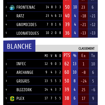
50
10
FRONTENAC
23
6
14
8
3
3
2
40
4
RATZ
-18
-21
23
4
6
13
3
39
4
GNOMICIDES
-21
-12
7
0
1
6
4
36
4
-13
-13
LOONATIQUES
10
2
0
8
5
BLANCHE
CLASSEMENT
PTS
ÉQUIPE
%
E±
T±
MJ
V
N
D
62
INFEC
13
1
10
12
9
0
3
1
60
10
ARCHANGE
-8
6
9
4
3
2
2
50
8
GRIGRIS
-24
5
13
5
5
3
3
39
4
BLIZZORK
25
-6
14
4
3
7
4
38
6
PLEX
17
9
17
7
5
5
5