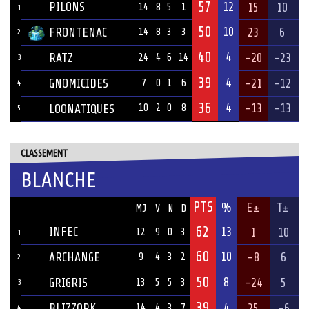
57
PILONS
12
15
10
14
8
5
1
1
50
10
FRONTENAC
23
6
14
8
3
3
2
40
4
RATZ
-20
-23
24
4
6
14
3
39
4
GNOMICIDES
-21
-12
7
0
1
6
4
36
4
-13
-13
LOONATIQUES
10
2
0
8
5
CLASSEMENT
BLANCHE
PTS
ÉQUIPE
%
E±
T±
MJ
V
N
D
62
INFEC
13
1
10
12
9
0
3
1
60
10
ARCHANGE
-8
6
9
4
3
2
2
50
8
GRIGRIS
-24
5
13
5
5
3
3
39
4
BLIZZORK
25
-6
14
4
3
7
4