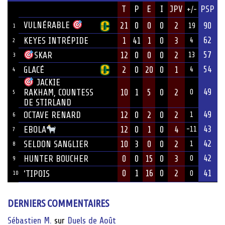
JOUEUR
T
P
E
I
JPV
PSP
+/-
ÉQUIPE
VULNÉRABLE
21
0
0
0
2
90
19
1
62
KEYES INTRÉPIDE
1
41
1
0
3
4
2
57
12
0
0
0
2
SKAR
13
3
54
GLACÉ
2
0
20
0
1
4
4
JACKIE
49
10
1
5
0
2
RAKHAM, COUNTESS
0
5
DE STIRLAND
49
OCTAVE RENARD
12
0
2
0
2
1
6
43
12
0
1
0
4
EBOLA
-11
7
42
SELDON SANGLIER
10
3
0
0
2
1
8
42
HUNTER BOUCHER
0
0
15
0
3
0
9
0
1
16
0
2
41
‘TIPOIS
10
0
DERNIERS COMMENTAIRES
Sébastien M.
sur
Duels de Août