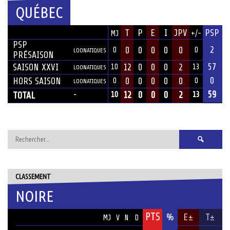
QUÉBEC
SAISON
T
P
E
I
JPV
PSP
MJ
+/-
ÉQUIPE
PSP
2
0
0
0
0
0
0
0
LOONATIQUES
PRÉSAISON
57
SAISON XXVI
12
0
0
0
2
10
13
LOONATIQUES
0
HORS SAISON
0
0
0
0
0
0
0
LOONATIQUES
59
12
0
0
0
2
TOTAL
10
13
-
Rechercher :
CLASSEMENT
NOIRE
PTS
ÉQUIPE
%
E±
T±
MJ
V
N
D