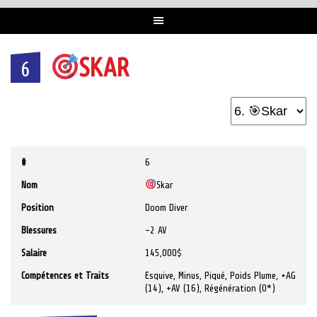
SKAR
6
#
6
Nom
Skar
Position
Doom Diver
Blessures
-2 AV
Salaire
145,000$
Compétences et Traits
Esquive, Minus, Piqué, Poids Plume, +AG
(14), +AV (16), Régénération (0*)