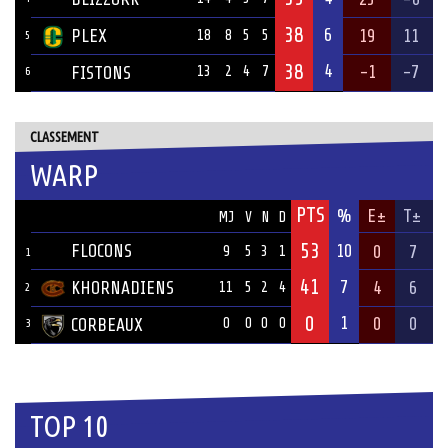
38
6
PLEX
19
11
18
8
5
5
5
38
4
-1
-7
FISTONS
13
2
4
7
6
CLASSEMENT
WARP
PTS
ÉQUIPE
%
E±
T±
MJ
V
N
D
53
FLOCONS
10
0
7
9
5
3
1
1
41
7
KHORNADIENS
4
6
11
5
2
4
2
0
1
0
0
CORBEAUX
0
0
0
0
3
TOP 10