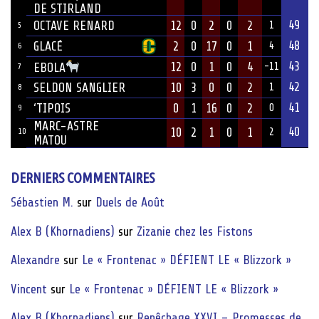
DE STIRLAND
49
OCTAVE RENARD
12
0
2
0
2
1
5
48
GLACÉ
2
0
17
0
1
4
6
43
12
0
1
0
4
EBOLA
-11
7
42
SELDON SANGLIER
10
3
0
0
2
1
8
41
‘TIPOIS
0
1
16
0
2
0
9
MARC-ASTRE
40
10
2
1
0
1
10
2
MATOU
DERNIERS COMMENTAIRES
Sébastien M.
sur
Duels de Août
Alex B (Khornadiens)
sur
Zizanie chez les Fistons
Alexandre
sur
Le « Frontenac » DÉFIENT LE « Blizzork »
Vincent
sur
Le « Frontenac » DÉFIENT LE « Blizzork »
Alex B (Khornadiens)
sur
Repêchage XXVI – Promesses de