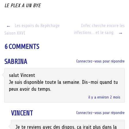
LE PLEX A UN BYE
Post
←
Les espoirs du Repêchage
Infec cherche encore les
infections… et le sang.
→
Saison XXVI
navigation
6 COMMENTS
SABRINA
Connectez-vous pour répondre
salut Vincent
Je suis disponible toute la semaine. Dis-moi quand tu
peux avoir du temps.
il y a environ 2 mois
VINCENT
Connectez-vous pour répondre
Je te reviens avec des dispos, ça irait plus dans la