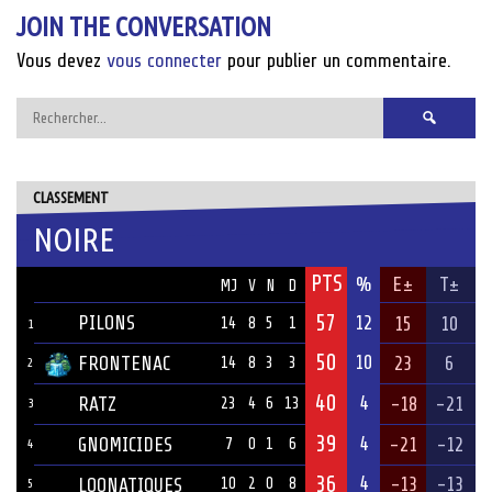
JOIN THE CONVERSATION
Vous devez
vous connecter
pour publier un commentaire.
Rechercher :
CLASSEMENT
NOIRE
PTS
ÉQUIPE
%
E±
T±
MJ
V
N
D
57
PILONS
12
15
10
14
8
5
1
1
50
10
FRONTENAC
23
6
14
8
3
3
2
40
4
RATZ
-18
-21
23
4
6
13
3
39
4
GNOMICIDES
-21
-12
7
0
1
6
4
36
4
-13
-13
LOONATIQUES
10
2
0
8
5