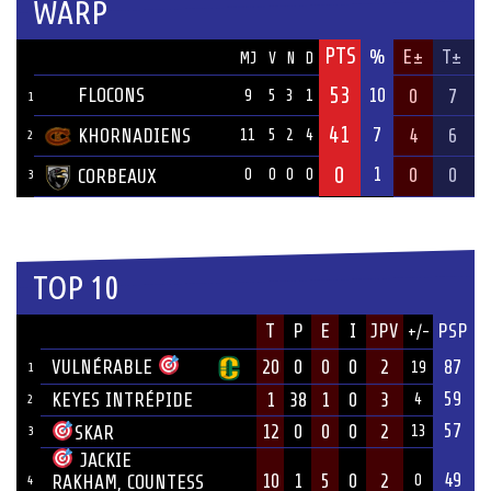
WARP
PTS
ÉQUIPE
%
E±
T±
MJ
V
N
D
53
FLOCONS
10
0
7
9
5
3
1
1
41
7
KHORNADIENS
4
6
11
5
2
4
2
0
1
0
0
CORBEAUX
0
0
0
0
3
TOP 10
JOUEUR
T
P
E
I
JPV
PSP
+/-
ÉQUIPE
VULNÉRABLE
20
0
0
0
2
87
19
1
59
KEYES INTRÉPIDE
1
38
1
0
3
4
2
57
12
0
0
0
2
SKAR
13
3
JACKIE
49
10
1
5
0
2
RAKHAM, COUNTESS
0
4