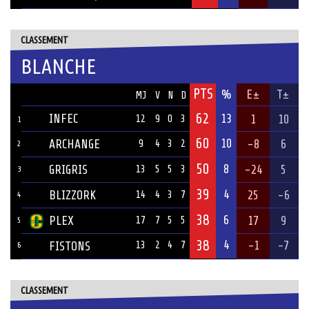
CLASSEMENT
BLANCHE
PTS
ÉQUIPE
%
E±
T±
MJ
V
N
D
62
INFEC
13
1
10
12
9
0
3
1
60
10
ARCHANGE
-8
6
9
4
3
2
2
50
8
GRIGRIS
-24
5
13
5
5
3
3
39
4
BLIZZORK
25
-6
14
4
3
7
4
38
6
PLEX
17
9
17
7
5
5
5
38
4
-1
-7
FISTONS
13
2
4
7
6
CLASSEMENT