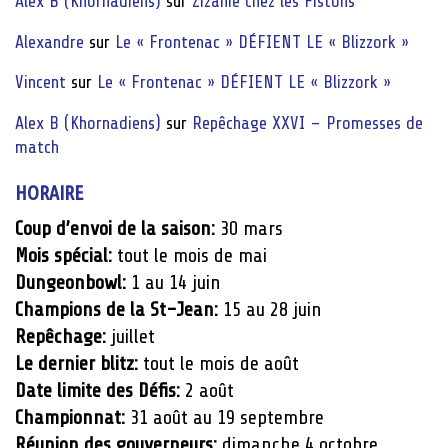
Alex B (Khornadiens)
sur
Zizanie chez les Fistons
Alexandre
sur
Le « Frontenac » DÉFIENT LE « Blizzork »
Vincent
sur
Le « Frontenac » DÉFIENT LE « Blizzork »
Alex B (Khornadiens)
sur
Repêchage XXVI – Promesses de
match
HORAIRE
Coup d’envoi de la saison:
30 mars
Mois spécial:
tout le mois de mai
Dungeonbowl:
1 au 14 juin
Champions de la St-Jean:
15 au 28 juin
Repêchage:
juillet
Le dernier blitz:
tout le mois de août
Date limite des Défis:
2 août
Championnat:
31 août au 19 septembre
Réunion des gouverneurs:
dimanche 4 octobre