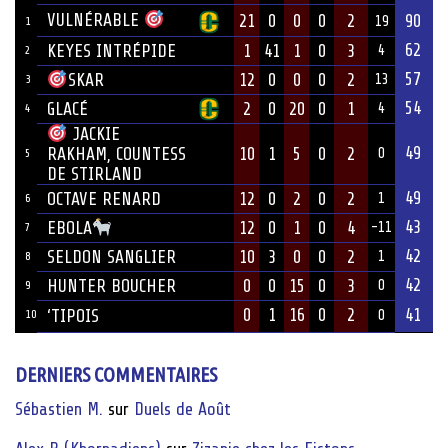
VULNÉRABLE
21
0
0
0
2
90
19
1
62
KEYES INTRÉPIDE
1
41
1
0
3
4
2
57
12
0
0
0
2
SKAR
13
3
54
GLACÉ
2
0
20
0
1
4
4
JACKIE
49
10
1
5
0
2
RAKHAM, COUNTESS
0
5
DE STIRLAND
49
OCTAVE RENARD
12
0
2
0
2
1
6
43
12
0
1
0
4
EBOLA
-11
7
42
SELDON SANGLIER
10
3
0
0
2
1
8
42
HUNTER BOUCHER
0
0
15
0
3
0
9
0
1
16
0
2
41
‘TIPOIS
10
0
DERNIERS COMMENTAIRES
Sébastien M.
sur
Duels de Août