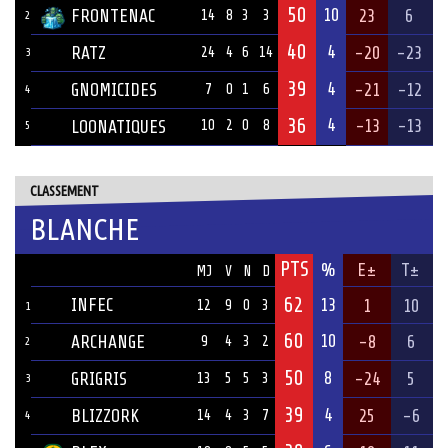
50
10
FRONTENAC
23
6
14
8
3
3
2
40
4
RATZ
-20
-23
24
4
6
14
3
39
4
GNOMICIDES
-21
-12
7
0
1
6
4
36
4
-13
-13
LOONATIQUES
10
2
0
8
5
CLASSEMENT
BLANCHE
PTS
ÉQUIPE
%
E±
T±
MJ
V
N
D
62
INFEC
13
1
10
12
9
0
3
1
60
10
ARCHANGE
-8
6
9
4
3
2
2
50
8
GRIGRIS
-24
5
13
5
5
3
3
39
4
BLIZZORK
25
-6
14
4
3
7
4