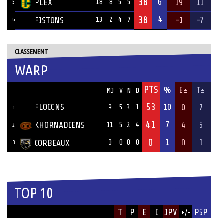
38
6
PLEX
19
11
18
8
5
5
5
38
4
-1
-7
FISTONS
13
2
4
7
6
CLASSEMENT
WARP
PTS
ÉQUIPE
%
E±
T±
MJ
V
N
D
53
FLOCONS
10
0
7
9
5
3
1
1
41
7
KHORNADIENS
4
6
11
5
2
4
2
0
1
0
0
CORBEAUX
0
0
0
0
3
TOP 10
JOUEUR
T
P
E
I
JPV
PSP
+/-
ÉQUIPE