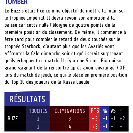
TOMBER
Le Buzz s’était fixé comme objectif de mettre la main sur
le trophée Impérial. Il devra revoir son ambition à la
baisse car cette nulle l’éloigne de quatre points de la
première position du classement. De même, il commence à
être tard pour combler le retard de deux touchés sur le
trophée Starbock, d’autant plus que les Avariés vont
affronter la Cale dimanche soir et qu’il serait surprenant
qu’ils échappent ce match. Il n’y a que Stuart Big qui sort
grand gagnant de la rencontre après avoir engrangé 7 XP
lors du match de jeudi, ce qui le place en première position
du Top 10 des joueurs de la Kasse Gueule.
RÉSULTATS
PTS
VS
°
ÉQUIPE
TOUCHÉS
ÉLIMINATIONS
%
-3
BUZZ
-1
-1
+2
1
3
+3
-1
-
-
1
4