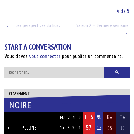
4 de 5
Post
←
Les perspectives du Buzz
Saison X – Dernière semaine
→
navigation
START A CONVERSATION
Vous devez
vous connecter
pour publier un commentaire.
Rechercher :
CLASSEMENT
NOIRE
PTS
ÉQUIPE
%
E±
T±
MJ
V
N
D
57
PILONS
12
15
10
14
8
5
1
1