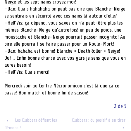
Neige et les sept nains croyez moi!
-Dan: Ouais hahahaha on peut pas dire que Blanche-Neige
se sentirais en sécurité avec ces nains là autour d’elle?
-Hell’Vis: ça dépend, vous savez on n’a peut-être plus les
mêmes Blanche-Neige qu’autrefois! un peu de poids, une
moustache et Blanche-Neige pourrait passer incognito! Au
pire elle pourrait se faire passer pour un Roule-Mort!
-Dan: hahaha est bonne! Blanche « DeathRoller » Neige!
Ouf… Enfin bonne chance avec vos gars je sens que vous en
aurez besoin!
-Hell’Vis: Ouais merci!
Mercredi soir au Centre Nécronomicon c’est là que ça ce
passe! Bon match et bonne fin de saison!
2 de 5
Post
←
Les Clubbers défient les
Clubbers : du positif à en tirer
→
Démons !