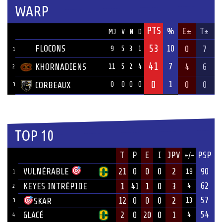
WARP
PTS
ÉQUIPE
%
E±
T±
MJ
V
N
D
53
FLOCONS
10
0
7
9
5
3
1
1
41
7
KHORNADIENS
4
6
11
5
2
4
2
0
1
0
0
CORBEAUX
0
0
0
0
3
TOP 10
JOUEUR
T
P
E
I
JPV
PSP
+/-
ÉQUIPE
VULNÉRABLE
21
0
0
0
2
90
19
1
62
KEYES INTRÉPIDE
1
41
1
0
3
4
2
57
12
0
0
0
2
SKAR
13
3
54
GLACÉ
2
0
20
0
1
4
4