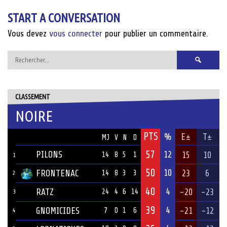
navigation
START A CONVERSATION
Vous devez
vous connecter
pour publier un commentaire.
Rechercher :
CLASSEMENT
NOIRE
PTS
ÉQUIPE
%
E±
T±
MJ
V
N
D
57
PILONS
12
15
10
14
8
5
1
1
50
10
FRONTENAC
23
6
14
8
3
3
2
40
4
RATZ
-20
-23
24
4
6
14
3
39
4
GNOMICIDES
-21
-12
7
0
1
6
4