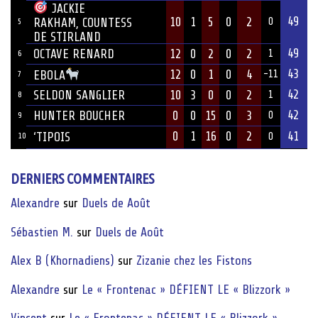
JACKIE
49
10
1
5
0
2
RAKHAM, COUNTESS
0
5
DE STIRLAND
49
OCTAVE RENARD
12
0
2
0
2
1
6
43
12
0
1
0
4
EBOLA
-11
7
42
SELDON SANGLIER
10
3
0
0
2
1
8
42
HUNTER BOUCHER
0
0
15
0
3
0
9
0
1
16
0
2
41
‘TIPOIS
10
0
DERNIERS COMMENTAIRES
Alexandre
sur
Duels de Août
Sébastien M.
sur
Duels de Août
Alex B (Khornadiens)
sur
Zizanie chez les Fistons
Alexandre
sur
Le « Frontenac » DÉFIENT LE « Blizzork »