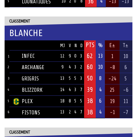
36
4
-13
-13
LOONATIQUES
10
2
0
8
5
CLASSEMENT
BLANCHE
PTS
ÉQUIPE
%
E±
T±
MJ
V
N
D
62
INFEC
13
1
10
12
9
0
3
1
60
10
ARCHANGE
-8
6
9
4
3
2
2
50
8
GRIGRIS
-24
5
13
5
5
3
3
39
4
BLIZZORK
25
-6
14
4
3
7
4
38
6
PLEX
19
11
18
8
5
5
5
38
4
-1
-7
FISTONS
13
2
4
7
6
CLASSEMENT