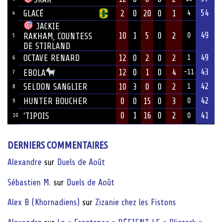
54
GLACÉ
2
0
20
0
1
4
4
JACKIE
49
10
1
5
0
2
RAKHAM, COUNTESS
0
5
DE STIRLAND
49
OCTAVE RENARD
12
0
2
0
2
1
6
43
12
0
1
0
4
EBOLA
-11
7
42
SELDON SANGLIER
10
3
0
0
2
1
8
42
HUNTER BOUCHER
0
0
15
0
3
0
9
0
1
16
0
2
41
‘TIPOIS
10
0
DERNIERS COMMENTAIRES
Alexandre
sur
Duels de Août
Sébastien M.
sur
Duels de Août
Alex B (Khornadiens)
sur
Zizanie chez les Fistons