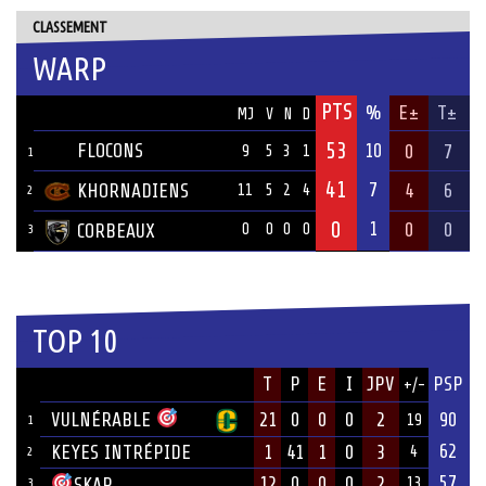
CLASSEMENT
WARP
PTS
ÉQUIPE
%
E±
T±
MJ
V
N
D
53
FLOCONS
10
0
7
9
5
3
1
1
41
7
KHORNADIENS
4
6
11
5
2
4
2
0
1
0
0
CORBEAUX
0
0
0
0
3
TOP 10
JOUEUR
T
P
E
I
JPV
PSP
+/-
ÉQUIPE
VULNÉRABLE
21
0
0
0
2
90
19
1
62
KEYES INTRÉPIDE
1
41
1
0
3
4
2
57
12
0
0
0
2
SKAR
13
3