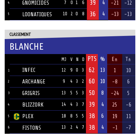
39
4
GNOMICIDES
-21
-12
7
0
1
6
4
36
4
-13
-13
LOONATIQUES
10
2
0
8
5
CLASSEMENT
BLANCHE
PTS
ÉQUIPE
%
E±
T±
MJ
V
N
D
62
INFEC
13
1
10
12
9
0
3
1
60
10
ARCHANGE
-8
6
9
4
3
2
2
50
8
GRIGRIS
-24
5
13
5
5
3
3
39
4
BLIZZORK
25
-6
14
4
3
7
4
38
6
PLEX
19
11
18
8
5
5
5
38
4
-1
-7
FISTONS
13
2
4
7
6