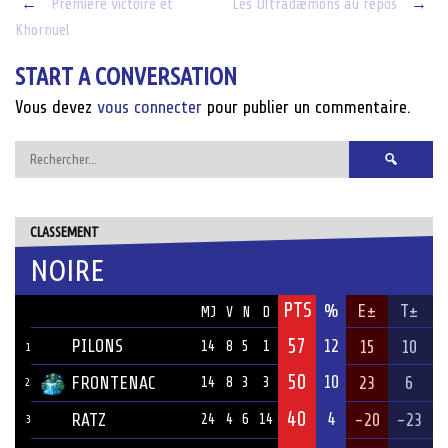
Post
←
Première victoire et
Les Ultradæmons au repos
→
Khornuel
navigation
START A CONVERSATION
Vous devez
vous connecter
pour publier un commentaire.
Rechercher :
CLASSEMENT
NOIRE
PTS
ÉQUIPE
%
E±
T±
MJ
V
N
D
57
PILONS
12
15
10
14
8
5
1
1
50
10
FRONTENAC
23
6
14
8
3
3
2
40
4
RATZ
-20
-23
24
4
6
14
3