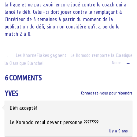
la ligue et ne pas avoir encore joué contre le coach qui a
lancé le défi. Celui-ci doit jouer contre le remplaçant à
l’intérieur de 4 semaines à partir du moment de la
publication du défi, sinon on considère qu’il a perdu le
match 2 à 0.
Post
←
Les KhorneFlakes gagnent
Le Komodo remporte la Classique
Noire
→
la Classique Blanche!
navigation
6 COMMENTS
YVES
Connectez-vous pour répondre
Défi accepté!
Le Komodo recul devant personne ????????
il y a 9 ans