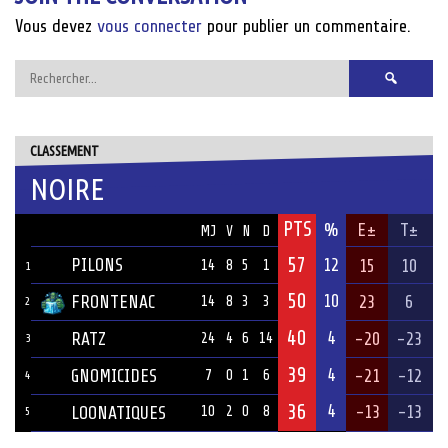
Vous devez
vous connecter
pour publier un commentaire.
Rechercher :
CLASSEMENT
NOIRE
PTS
ÉQUIPE
%
E±
T±
MJ
V
N
D
57
PILONS
12
15
10
14
8
5
1
1
50
10
FRONTENAC
23
6
14
8
3
3
2
40
4
RATZ
-20
-23
24
4
6
14
3
39
4
GNOMICIDES
-21
-12
7
0
1
6
4
36
4
-13
-13
LOONATIQUES
10
2
0
8
5