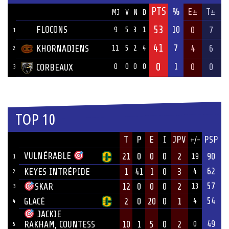
PTS
ÉQUIPE
%
E±
T±
MJ
V
N
D
53
FLOCONS
10
0
7
9
5
3
1
1
41
7
KHORNADIENS
4
6
11
5
2
4
2
0
1
0
0
CORBEAUX
0
0
0
0
3
TOP 10
JOUEUR
T
P
E
I
JPV
PSP
+/-
ÉQUIPE
VULNÉRABLE
21
0
0
0
2
90
19
1
62
KEYES INTRÉPIDE
1
41
1
0
3
4
2
57
12
0
0
0
2
SKAR
13
3
54
GLACÉ
2
0
20
0
1
4
4
JACKIE
49
10
1
5
0
2
RAKHAM, COUNTESS
0
5