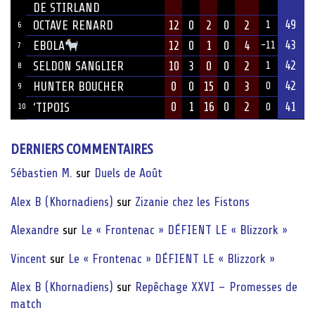
DE STIRLAND
49
OCTAVE RENARD
12
0
2
0
2
1
6
43
12
0
1
0
4
EBOLA
-11
7
42
SELDON SANGLIER
10
3
0
0
2
1
8
42
HUNTER BOUCHER
0
0
15
0
3
0
9
0
1
16
0
2
41
‘TIPOIS
10
0
DERNIERS COMMENTAIRES
Sébastien M.
sur
Duels de Août
Alex B (Khornadiens)
sur
Zizanie chez les Fistons
Alexandre
sur
Le « Frontenac » DÉFIENT LE « Blizzork »
Vincent
sur
Le « Frontenac » DÉFIENT LE « Blizzork »
Alex B (Khornadiens)
sur
Repêchage XXVI – Promesses de
match