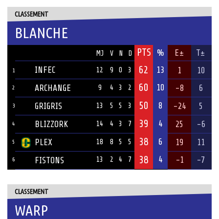
CLASSEMENT
BLANCHE
PTS
ÉQUIPE
%
E±
T±
MJ
V
N
D
62
INFEC
13
1
10
12
9
0
3
1
60
10
ARCHANGE
-8
6
9
4
3
2
2
50
8
GRIGRIS
-24
5
13
5
5
3
3
39
4
BLIZZORK
25
-6
14
4
3
7
4
38
6
PLEX
19
11
18
8
5
5
5
38
4
-1
-7
FISTONS
13
2
4
7
6
CLASSEMENT
WARP