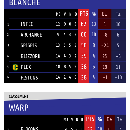
BLANCHE
PTS
ÉQUIPE
%
E±
T±
MJ
V
N
D
62
INFEC
13
1
10
12
9
0
3
1
60
10
ARCHANGE
-8
6
9
4
3
2
2
50
8
GRIGRIS
-24
5
13
5
5
3
3
39
4
BLIZZORK
25
-6
14
4
3
7
4
38
6
PLEX
19
11
18
8
5
5
5
38
4
-1
-10
FISTONS
14
2
4
8
6
CLASSEMENT
WARP
PTS
ÉQUIPE
%
E±
T±
MJ
V
N
D
53
FLOCONS
10
0
7
9
5
3
1
1