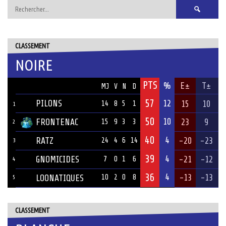
Rechercher :
CLASSEMENT
NOIRE
PTS
ÉQUIPE
%
E±
T±
MJ
V
N
D
57
PILONS
12
15
10
14
8
5
1
1
50
10
FRONTENAC
23
9
15
9
3
3
2
40
4
RATZ
-20
-23
24
4
6
14
3
39
4
GNOMICIDES
-21
-12
7
0
1
6
4
36
4
-13
-13
LOONATIQUES
10
2
0
8
5
CLASSEMENT