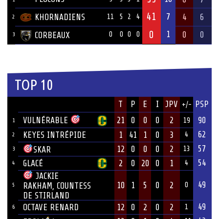
41
7
KHORNADIENS
4
6
11
5
2
4
2
0
1
0
0
CORBEAUX
0
0
0
0
3
TOP 10
JOUEUR
T
P
E
I
JPV
PSP
+/-
ÉQUIPE
VULNÉRABLE
21
0
0
0
2
90
19
1
62
KEYES INTRÉPIDE
1
41
1
0
3
4
2
57
12
0
0
0
2
SKAR
13
3
54
GLACÉ
2
0
20
0
1
4
4
JACKIE
49
10
1
5
0
2
RAKHAM, COUNTESS
0
5
DE STIRLAND
49
OCTAVE RENARD
12
0
2
0
2
1
6