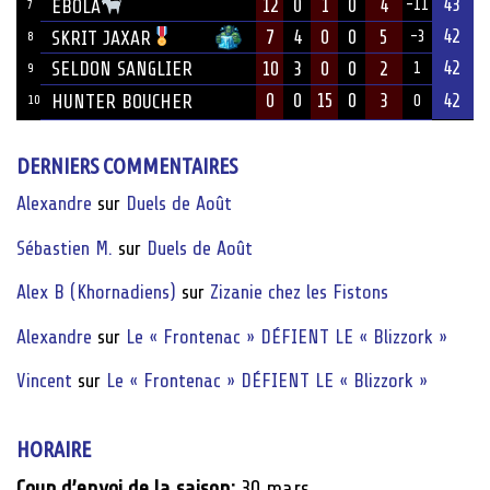
43
12
0
1
0
4
EBOLA
-11
7
42
7
4
0
0
5
SKRIT JAXAR
-3
8
42
SELDON SANGLIER
10
3
0
0
2
1
9
0
0
15
0
3
42
HUNTER BOUCHER
10
0
DERNIERS COMMENTAIRES
Alexandre
sur
Duels de Août
Sébastien M.
sur
Duels de Août
Alex B (Khornadiens)
sur
Zizanie chez les Fistons
Alexandre
sur
Le « Frontenac » DÉFIENT LE « Blizzork »
Vincent
sur
Le « Frontenac » DÉFIENT LE « Blizzork »
HORAIRE
Coup d’envoi de la saison:
30 mars