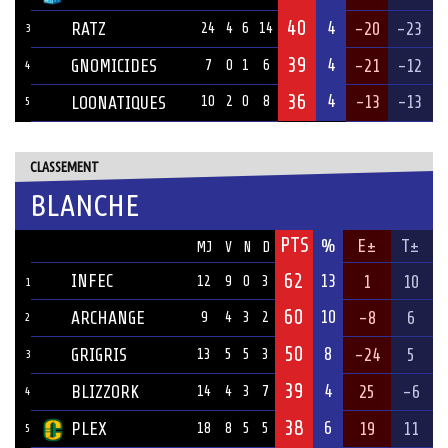
40
4
RATZ
-20
-23
24
4
6
14
3
39
4
GNOMICIDES
-21
-12
7
0
1
6
4
36
4
-13
-13
LOONATIQUES
10
2
0
8
5
CLASSEMENT
BLANCHE
PTS
ÉQUIPE
%
E±
T±
MJ
V
N
D
62
INFEC
13
1
10
12
9
0
3
1
60
10
ARCHANGE
-8
6
9
4
3
2
2
50
8
GRIGRIS
-24
5
13
5
5
3
3
39
4
BLIZZORK
25
-6
14
4
3
7
4
38
6
PLEX
19
11
18
8
5
5
5