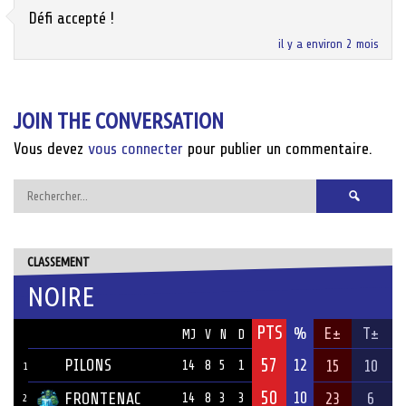
Défi accepté !
il y a environ 2 mois
JOIN THE CONVERSATION
Vous devez
vous connecter
pour publier un commentaire.
Rechercher :
CLASSEMENT
NOIRE
PTS
ÉQUIPE
%
E±
T±
MJ
V
N
D
57
PILONS
12
15
10
14
8
5
1
1
50
10
FRONTENAC
23
6
14
8
3
3
2