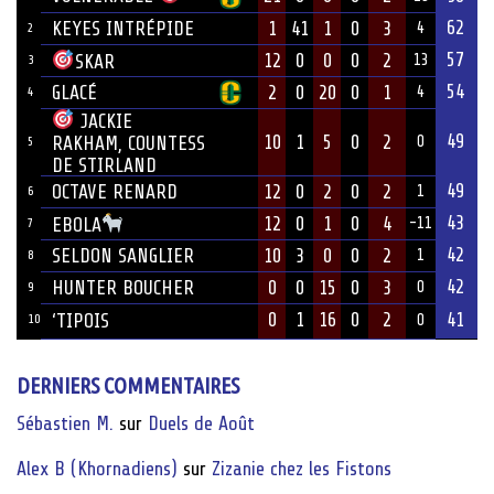
62
KEYES INTRÉPIDE
1
41
1
0
3
4
2
57
12
0
0
0
2
SKAR
13
3
54
GLACÉ
2
0
20
0
1
4
4
JACKIE
49
10
1
5
0
2
RAKHAM, COUNTESS
0
5
DE STIRLAND
49
OCTAVE RENARD
12
0
2
0
2
1
6
43
12
0
1
0
4
EBOLA
-11
7
42
SELDON SANGLIER
10
3
0
0
2
1
8
42
HUNTER BOUCHER
0
0
15
0
3
0
9
0
1
16
0
2
41
‘TIPOIS
10
0
DERNIERS COMMENTAIRES
Sébastien M.
sur
Duels de Août
Alex B (Khornadiens)
sur
Zizanie chez les Fistons