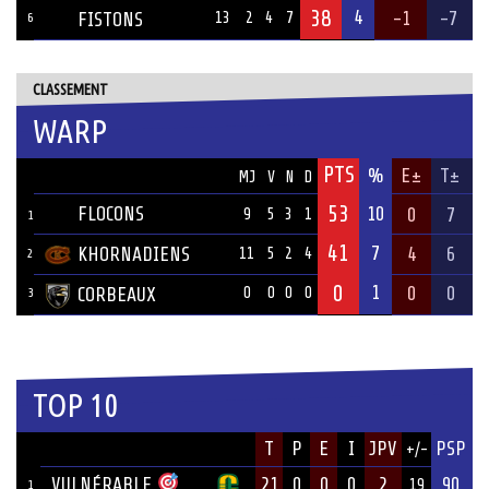
38
4
-1
-7
FISTONS
13
2
4
7
6
CLASSEMENT
WARP
PTS
ÉQUIPE
%
E±
T±
MJ
V
N
D
53
FLOCONS
10
0
7
9
5
3
1
1
41
7
KHORNADIENS
4
6
11
5
2
4
2
0
1
0
0
CORBEAUX
0
0
0
0
3
TOP 10
JOUEUR
T
P
E
I
JPV
PSP
+/-
ÉQUIPE
VULNÉRABLE
21
0
0
0
2
90
19
1