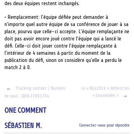
des deux équipes restent inchangés.
• Remplacement: l’équipe défiée peut demander à
n’importe quel autre équipe de sa conférence de jouer à sa
place, pourvu que celle-ci accepte. L’équipe remplaçante ne
doit pas avoir encore joué contre l’équipe qui a lancé le
défi. Celle-ci doit jouer contre l’équipe remplaçante à
l’intérieur de 4 semaines à partir du moment de la
publication du défi, sinon on considère qu’elle a perdu le
match 2 à 0.
Post
←
Tracking number / Numéro
Le « Blizz’Ork » défient les
« Gnomicides »
→
de suivi : JBH437891354
navigation
ONE COMMENT
SÉBASTIEN M.
Connectez-vous pour répondre