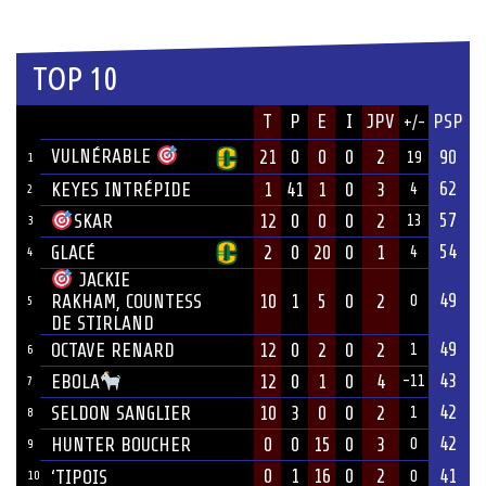
TOP 10
JOUEUR
T
P
E
I
JPV
PSP
+/-
ÉQUIPE
VULNÉRABLE
21
0
0
0
2
90
19
1
62
KEYES INTRÉPIDE
1
41
1
0
3
4
2
57
12
0
0
0
2
SKAR
13
3
54
GLACÉ
2
0
20
0
1
4
4
JACKIE
49
10
1
5
0
2
RAKHAM, COUNTESS
0
5
DE STIRLAND
49
OCTAVE RENARD
12
0
2
0
2
1
6
43
12
0
1
0
4
EBOLA
-11
7
42
SELDON SANGLIER
10
3
0
0
2
1
8
42
HUNTER BOUCHER
0
0
15
0
3
0
9
0
1
16
0
2
41
‘TIPOIS
10
0