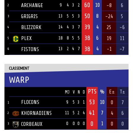
60
10
ARCHANGE
-8
6
9
4
3
2
2
50
8
GRIGRIS
-24
5
13
5
5
3
3
39
4
BLIZZORK
25
-6
14
4
3
7
4
38
6
PLEX
19
11
18
8
5
5
5
38
4
-1
-7
FISTONS
13
2
4
7
6
CLASSEMENT
WARP
PTS
ÉQUIPE
%
E±
T±
MJ
V
N
D
53
FLOCONS
10
0
7
9
5
3
1
1
41
7
KHORNADIENS
4
6
11
5
2
4
2
0
1
0
0
CORBEAUX
0
0
0
0
3