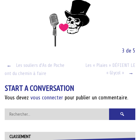
3 de 5
Post
←
Les souliers d’As de Poche
Les « Plaies » DÉFIENT LE
« Glycol »
→
ont du chemin à faire
navigation
START A CONVERSATION
Vous devez
vous connecter
pour publier un commentaire.
Rechercher :
CLASSEMENT