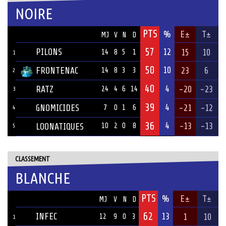
NOIRE
PTS
ÉQUIPE
%
E±
T±
MJ
V
N
D
57
PILONS
12
15
10
14
8
5
1
1
50
10
FRONTENAC
23
6
14
8
3
3
2
40
4
RATZ
-20
-23
24
4
6
14
3
39
4
GNOMICIDES
-21
-12
7
0
1
6
4
36
4
-13
-13
LOONATIQUES
10
2
0
8
5
CLASSEMENT
BLANCHE
PTS
ÉQUIPE
%
E±
T±
MJ
V
N
D
62
INFEC
13
1
10
12
9
0
3
1