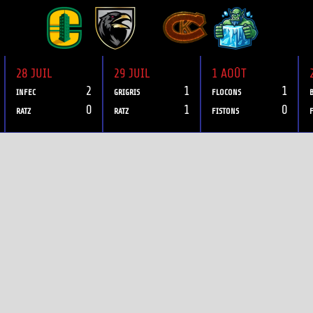
28 JUIL
29 JUIL
1 AOÛT
2
1
1
INFEC
GRIGRIS
FLOCONS
0
1
0
RATZ
RATZ
FISTONS