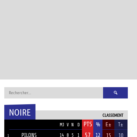
Rechercher :
NOIRE
CLASSEMENT
PTS
ÉQUIPE
%
E±
T±
MJ
V
N
D
57
PILONS
12
15
10
14
8
5
1
1