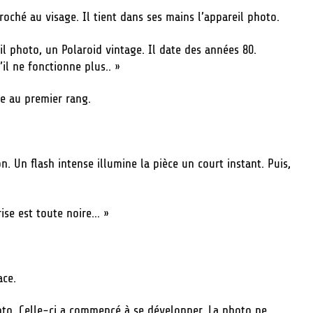
roché au visage. Il tient dans ses mains l’appareil photo.
l photo, un Polaroid vintage. Il date des années 80.
’il ne fonctionne plus.. »
ve au premier rang.
. Un flash intense illumine la pièce un court instant. Puis,
rise est toute noire… »
ace.
oto. Celle-ci a commencé à se développer. La photo ne