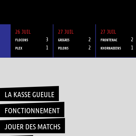
26 JUIL
27 JUIL
27 JUIL
3
2
2
FLOCONS
GRIGRIS
FRONTENAC
1
2
1
PLEX
PILONS
KHORNADIENS
Skip
to
content
LA KASSE GUEULE
FONCTIONNEMENT
JOUER DES MATCHS