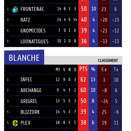
50
10
FRONTENAC
23
6
14
8
3
3
2
40
4
RATZ
-20
-23
24
4
6
14
3
39
4
GNOMICIDES
-21
-12
7
0
1
6
4
36
4
-13
-13
LOONATIQUES
10
2
0
8
5
BLANCHE
CLASSEMENT
PTS
ÉQUIPE
%
E±
T±
MJ
V
N
D
62
INFEC
13
1
10
12
9
0
3
1
60
10
ARCHANGE
-8
6
9
4
3
2
2
50
8
GRIGRIS
-24
5
13
5
5
3
3
39
4
BLIZZORK
25
-6
14
4
3
7
4
38
6
PLEX
19
11
18
8
5
5
5