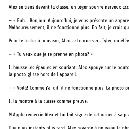
Alex se tiens devant la classe, un léger sourire nerveux acc
— « Euh… Bonjour. Aujourd’hui, je vous présente un apparei
Malheureusement, il ne fonctionne plus. En fait, je crois qu
Pour le tester à nouveau, Alex se tourna vers Tyler, un élè
— « Tu veux que je te prenne en photo? »
Il hausse les épaules en souriant. Alex appuye sur le bouton
la photo glisse hors de l’appareil.
— « Voilà! Comme j’ai dit, il ne fonctionne plus. La photo p
Il la montre à la classe comme preuve.
M.Apple remercie Alex et lui fait signe de retourner à sa pl
Quelques instants plus tard, Alex regarde à nouveau la ph