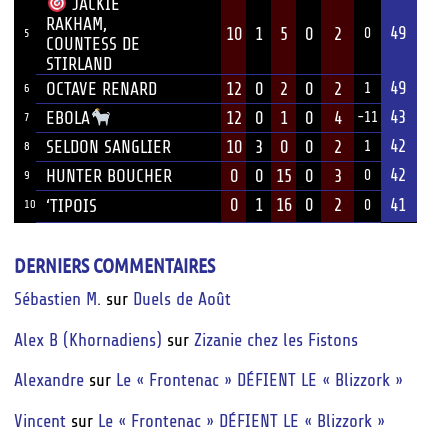
JACKIE
RAKHAM,
49
10
1
5
0
2
0
5
COUNTESS DE
STIRLAND
49
OCTAVE RENARD
12
0
2
0
2
1
6
43
12
0
1
0
4
EBOLA
-11
7
42
SELDON SANGLIER
10
3
0
0
2
1
8
42
HUNTER BOUCHER
0
0
15
0
3
0
9
0
1
16
0
2
41
‘TIPOIS
10
0
DERNIERS COMMENTAIRES
Sébastien M.
sur
Duels de Août
Alex B (Khornadiens)
sur
Zizanie chez les Fistons
Alexandre
sur
Le « Frontenac » DÉFIENT LE « Blizzork »
Vincent
sur
Le « Frontenac » DÉFIENT LE « Blizzork »