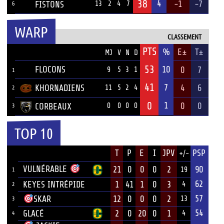
38
4
-1
-7
FISTONS
13
2
4
7
6
WARP
CLASSEMENT
PTS
ÉQUIPE
%
E±
T±
MJ
V
N
D
53
FLOCONS
10
0
7
9
5
3
1
1
41
7
KHORNADIENS
4
6
11
5
2
4
2
0
1
0
0
CORBEAUX
0
0
0
0
3
TOP 10
JOUEUR
T
P
E
I
JPV
PSP
+/-
ÉQUIPE
VULNÉRABLE
21
0
0
0
2
90
19
1
62
KEYES INTRÉPIDE
1
41
1
0
3
4
2
57
12
0
0
0
2
SKAR
13
3
54
GLACÉ
2
0
20
0
1
4
4