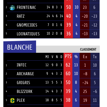
50
10
FRONTENAC
23
6
14
8
3
3
2
40
4
RATZ
-20
-23
24
4
6
14
3
39
4
GNOMICIDES
-21
-12
7
0
1
6
4
36
4
-13
-13
LOONATIQUES
10
2
0
8
5
BLANCHE
CLASSEMENT
PTS
ÉQUIPE
%
E±
T±
MJ
V
N
D
62
INFEC
13
1
10
12
9
0
3
1
60
10
ARCHANGE
-8
6
9
4
3
2
2
50
8
GRIGRIS
-24
5
13
5
5
3
3
39
4
BLIZZORK
25
-6
14
4
3
7
4
38
6
PLEX
19
11
18
8
5
5
5