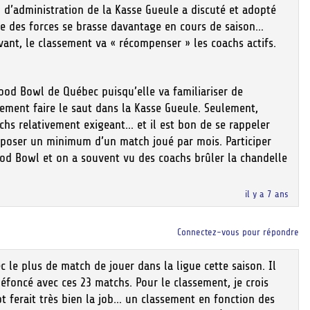
il d’administration de la Kasse Gueule a discuté et adopté
bre des forces se brasse davantage en cours de saison…
vant, le classement va « récompenser » les coachs actifs.
ood Bowl de Québec puisqu’elle va familiariser de
ement faire le saut dans la Kasse Gueule. Seulement,
chs relativement exigeant… et il est bon de se rappeler
imposer un minimum d’un match joué par mois. Participer
od Bowl et on a souvent vu des coachs brûler la chandelle
il y a 7 ans
Connectez-vous pour répondre
le plus de match de jouer dans la ligue cette saison. Il
foncé avec ces 23 matchs. Pour le classement, je crois
 ferait très bien la job… un classement en fonction des