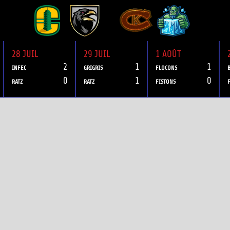
28 JUIL
29 JUIL
1 AOÛT
2
1
1
INFEC
GRIGRIS
FLOCONS
0
1
0
RATZ
RATZ
FISTONS