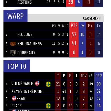
38
4
-1
-7
FISTONS
13
2
4
7
6
WARP
CLASSEMENT
PTS
ÉQUIPE
%
E±
T±
MJ
V
N
D
53
FLOCONS
10
0
7
9
5
3
1
1
41
7
KHORNADIENS
4
6
11
5
2
4
2
0
1
0
0
CORBEAUX
0
0
0
0
3
TOP 10
JOUEUR
T
P
E
I
JPV
PSP
+/-
ÉQUIPE
VULNÉRABLE
21
0
0
0
2
90
19
1
62
KEYES INTRÉPIDE
1
41
1
0
3
4
2
57
12
0
0
0
2
SKAR
13
3
54
GLACÉ
2
0
20
0
1
4
4