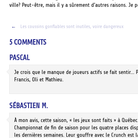
ville? Peut-être, mais il y a sûrement d’autres raisons. Je
Post
←
Les coussins gonflables sont inutiles, voire dangereux
navigation
5 COMMENTS
PASCAL
Je crois que le manque de joueurs actifs se fait sentir… 
Francis, Oli et Mathieu.
SÉBASTIEN M.
À mon avis, cette saison, « les jeux sont faits » à Québ
Championnat de fin de saison pour les quatre places dis
les dernières semaines. Leur gouffre avec le Crunch est 