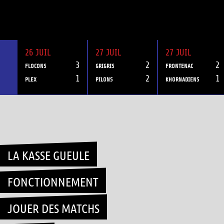
26 JUIL
27 JUIL
27 JUIL
3
2
2
FLOCONS
GRIGRIS
FRONTENAC
1
2
1
PLEX
PILONS
KHORNADIENS
Skip
to
content
LA KASSE GUEULE
FONCTIONNEMENT
JOUER DES MATCHS