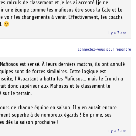
s calculs de classement et je les ai accepté (je ne
oir une équipe comme les mafiosos être sous la Cale et Le
e voir les changements à venir. Effectivement, les coachs
GL
il y a 7 ans
Connectez-vous pour répondre
Mafiosos est sensé. À leurs derniers matchs, ils ont annulé
quipes sont de forces similaires. Cette logique est
Ensuite, l’Aspartant a battu les Mafiosos… mais le Crunch a
rait donc supérieur aux Mafiosos et le classement le
é sur le terrain.
ours de chaque équipe en saison. Il y en aurait encore
ement superbe à de nombreux égards ! En prime, ses
es dès la saison prochaine !
il y a 7 ans