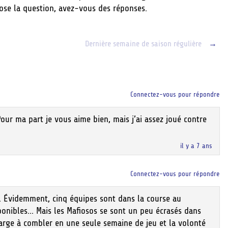
 pose la question, avez-vous des réponses.
Dernière semaine de saison régulière
→
Connectez-vous pour répondre
Pour ma part je vous aime bien, mais j’ai assez joué contre
il y a 7 ans
Connectez-vous pour répondre
ec. Évidemment, cinq équipes sont dans la course au
ponibles… Mais les Mafiosos se sont un peu écrasés dans
large à combler en une seule semaine de jeu et la volonté