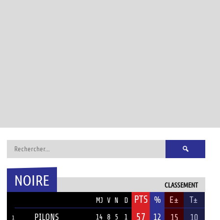
Rechercher :
NOIRE
CLASSEMENT
PTS
ÉQUIPE
%
E±
T±
MJ
V
N
D
57
PILONS
12
15
10
14
8
5
1
1