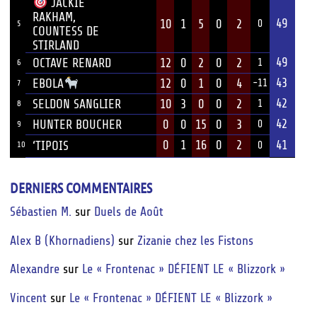
JACKIE
RAKHAM,
49
10
1
5
0
2
0
5
COUNTESS DE
STIRLAND
49
OCTAVE RENARD
12
0
2
0
2
1
6
43
12
0
1
0
4
EBOLA
-11
7
42
SELDON SANGLIER
10
3
0
0
2
1
8
42
HUNTER BOUCHER
0
0
15
0
3
0
9
0
1
16
0
2
41
‘TIPOIS
10
0
DERNIERS COMMENTAIRES
Sébastien M.
sur
Duels de Août
Alex B (Khornadiens)
sur
Zizanie chez les Fistons
Alexandre
sur
Le « Frontenac » DÉFIENT LE « Blizzork »
Vincent
sur
Le « Frontenac » DÉFIENT LE « Blizzork »