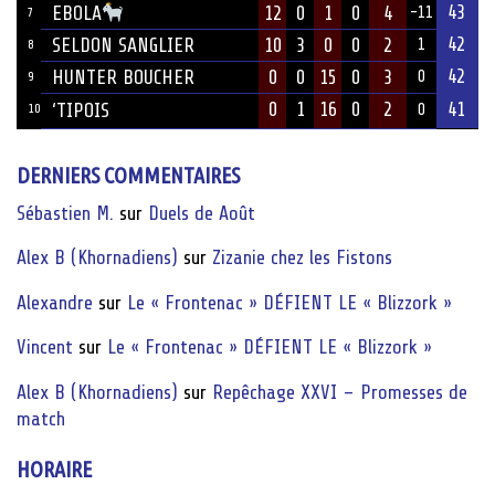
43
12
0
1
0
4
EBOLA
-11
7
42
SELDON SANGLIER
10
3
0
0
2
1
8
42
HUNTER BOUCHER
0
0
15
0
3
0
9
0
1
16
0
2
41
‘TIPOIS
10
0
DERNIERS COMMENTAIRES
Sébastien M.
sur
Duels de Août
Alex B (Khornadiens)
sur
Zizanie chez les Fistons
Alexandre
sur
Le « Frontenac » DÉFIENT LE « Blizzork »
Vincent
sur
Le « Frontenac » DÉFIENT LE « Blizzork »
Alex B (Khornadiens)
sur
Repêchage XXVI – Promesses de
match
HORAIRE