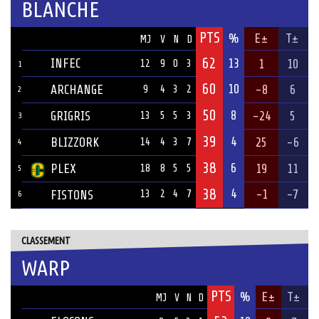
BLANCHE
PTS
ÉQUIPE
%
E±
T±
MJ
V
N
D
62
INFEC
13
1
10
12
9
0
3
1
60
10
ARCHANGE
-8
6
9
4
3
2
2
50
8
GRIGRIS
-24
5
13
5
5
3
3
39
4
BLIZZORK
25
-6
14
4
3
7
4
38
6
PLEX
19
11
18
8
5
5
5
38
4
-1
-7
FISTONS
13
2
4
7
6
CLASSEMENT
WARP
PTS
ÉQUIPE
%
E±
T±
MJ
V
N
D