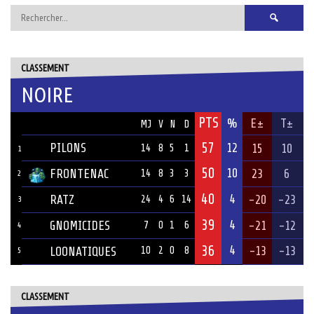
Rechercher :
CLASSEMENT
NOIRE
PTS
ÉQUIPE
%
E±
T±
MJ
V
N
D
57
PILONS
12
15
10
14
8
5
1
1
50
10
FRONTENAC
23
6
14
8
3
3
2
40
4
RATZ
-20
-23
24
4
6
14
3
39
4
GNOMICIDES
-21
-12
7
0
1
6
4
36
4
-13
-13
LOONATIQUES
10
2
0
8
5
CLASSEMENT