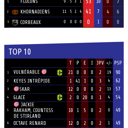
53
FLOCONS
10
0
7
9
5
3
1
1
41
7
KHORNADIENS
4
6
11
5
2
4
2
0
1
0
0
CORBEAUX
0
0
0
0
3
TOP 10
JOUEUR
T
P
E
I
JPV
PSP
+/-
ÉQUIPE
VULNÉRABLE
21
0
0
0
2
90
19
1
62
KEYES INTRÉPIDE
1
41
1
0
3
4
2
57
12
0
0
0
2
SKAR
13
3
54
GLACÉ
2
0
20
0
1
4
4
JACKIE
49
10
1
5
0
2
RAKHAM, COUNTESS
0
5
DE STIRLAND
49
OCTAVE RENARD
12
0
2
0
2
1
6