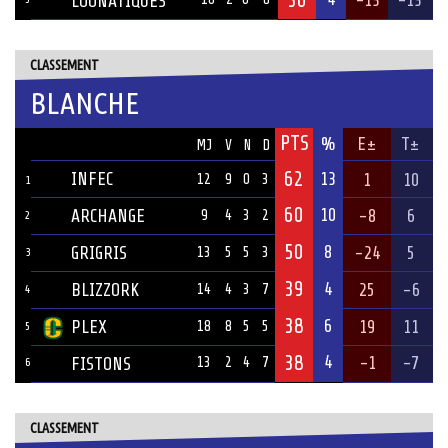
LOONATIQUES
CLASSEMENT
BLANCHE
PTS
ÉQUIPE
%
E±
T±
MJ
V
N
D
62
INFEC
13
1
10
12
9
0
3
1
60
10
ARCHANGE
-8
6
9
4
3
2
2
50
8
GRIGRIS
-24
5
13
5
5
3
3
39
4
BLIZZORK
25
-6
14
4
3
7
4
38
6
PLEX
19
11
18
8
5
5
5
38
4
-1
-7
FISTONS
13
2
4
7
6
CLASSEMENT