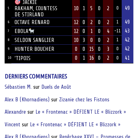
JACKIE
49
10
1
5
0
2
RAKHAM, COUNTESS
0
5
DE STIRLAND
49
OCTAVE RENARD
12
0
2
0
2
1
6
43
12
0
1
0
4
EBOLA
-11
7
42
SELDON SANGLIER
10
3
0
0
2
1
8
42
HUNTER BOUCHER
0
0
15
0
3
0
9
0
1
16
0
2
41
‘TIPOIS
10
0
DERNIERS COMMENTAIRES
Sébastien M.
sur
Duels de Août
Alex B (Khornadiens)
sur
Zizanie chez les Fistons
Alexandre
sur
Le « Frontenac » DÉFIENT LE « Blizzork »
Vincent
sur
Le « Frontenac » DÉFIENT LE « Blizzork »
Alex B (Khornadiens)
sur
Repêchage XXVI – Promesses de