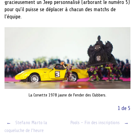
gracieusement un Jeep personnalisé (arborant le numéro 5)
pour qu’il puisse se déplacer à chacun des matchs de
l’équipe.
La Corvette 1978 jaune de Fender des Clubbers.
1 de 5
Post
←
Stefano Marto la
Pools – Fin des inscriptions
→
coqueluche de l’heure