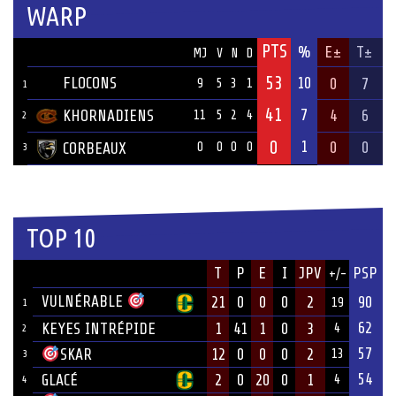
WARP
PTS
ÉQUIPE
%
E±
T±
MJ
V
N
D
53
FLOCONS
10
0
7
9
5
3
1
1
41
7
KHORNADIENS
4
6
11
5
2
4
2
0
1
0
0
CORBEAUX
0
0
0
0
3
TOP 10
JOUEUR
T
P
E
I
JPV
PSP
+/-
ÉQUIPE
VULNÉRABLE
21
0
0
0
2
90
19
1
62
KEYES INTRÉPIDE
1
41
1
0
3
4
2
57
12
0
0
0
2
SKAR
13
3
54
GLACÉ
2
0
20
0
1
4
4