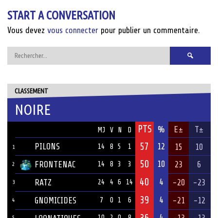
navigation
START A CONVERSATION
Vous devez
vous connecter
pour publier un commentaire.
Rechercher :
CLASSEMENT
NOIRE
PTS
ÉQUIPE
%
E±
T±
MJ
V
N
D
57
PILONS
12
15
10
14
8
5
1
1
50
10
FRONTENAC
23
6
14
8
3
3
2
40
4
RATZ
-20
-23
24
4
6
14
3
39
4
GNOMICIDES
-21
-12
7
0
1
6
4
36
4
-13
-13
10
2
0
8
5