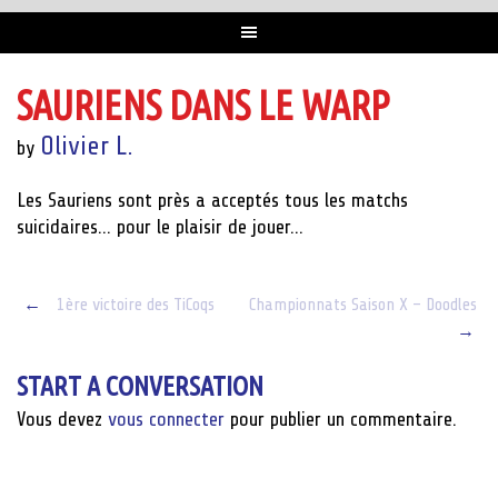
SAURIENS DANS LE WARP
Olivier L.
by
Les Sauriens sont près a acceptés tous les matchs
suicidaires… pour le plaisir de jouer…
Post
←
1ère victoire des TiCoqs
Championnats Saison X – Doodles
→
navigation
START A CONVERSATION
Vous devez
vous connecter
pour publier un commentaire.