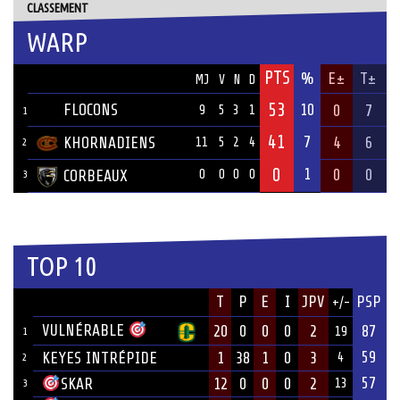
CLASSEMENT
WARP
PTS
ÉQUIPE
%
E±
T±
MJ
V
N
D
53
FLOCONS
10
0
7
9
5
3
1
1
41
7
KHORNADIENS
4
6
11
5
2
4
2
0
1
0
0
CORBEAUX
0
0
0
0
3
TOP 10
JOUEUR
T
P
E
I
JPV
PSP
+/-
ÉQUIPE
VULNÉRABLE
20
0
0
0
2
87
19
1
59
KEYES INTRÉPIDE
1
38
1
0
3
4
2
57
12
0
0
0
2
SKAR
13
3