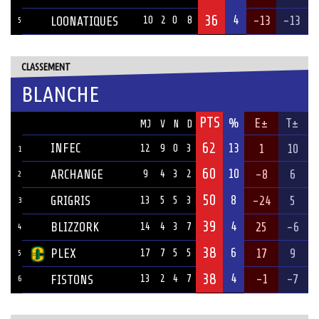
36
4
-13
-13
LOONATIQUES
10
2
0
8
5
CLASSEMENT
BLANCHE
PTS
ÉQUIPE
%
E±
T±
MJ
V
N
D
62
INFEC
13
1
10
12
9
0
3
1
60
10
ARCHANGE
-8
6
9
4
3
2
2
50
8
GRIGRIS
-24
5
13
5
5
3
3
39
4
BLIZZORK
25
-6
14
4
3
7
4
38
6
PLEX
17
9
17
7
5
5
5
38
4
-1
-7
FISTONS
13
2
4
7
6