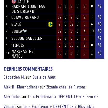
JACKIE
49
10
1
5
0
2
RAKHAM, COUNTESS
0
4
DE STIRLAND
49
OCTAVE RENARD
12
0
2
0
2
1
5
48
GLACÉ
2
0
17
0
1
4
6
43
12
0
1
0
4
EBOLA
-11
7
42
SELDON SANGLIER
10
3
0
0
2
1
8
41
‘TIPOIS
0
1
16
0
2
0
9
MARC-ASTRE
40
10
2
1
0
1
10
2
MATOU
DERNIERS COMMENTAIRES
Sébastien M.
sur
Duels de Août
Alex B (Khornadiens)
sur
Zizanie chez les Fistons
Alexandre
sur
Le « Frontenac » DÉFIENT LE « Blizzork »
Vincent
sur
Le « Frontenac » DÉFIENT LE « Blizzork »