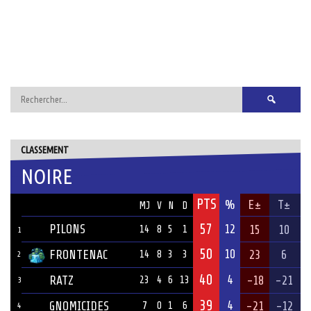
Rechercher :
CLASSEMENT
NOIRE
PTS
ÉQUIPE
%
E±
T±
MJ
V
N
D
57
PILONS
12
15
10
14
8
5
1
1
50
10
FRONTENAC
23
6
14
8
3
3
2
40
4
RATZ
-18
-21
23
4
6
13
3
39
4
GNOMICIDES
-21
-12
7
0
1
6
4