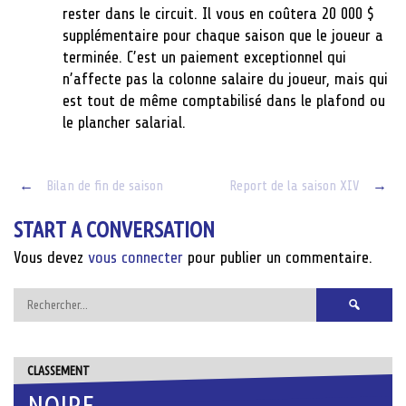
rester dans le circuit. Il vous en coûtera 20 000 $
supplémentaire pour chaque saison que le joueur a
terminée. C’est un paiement exceptionnel qui
n’affecte pas la colonne salaire du joueur, mais qui
est tout de même comptabilisé dans le plafond ou
le plancher salarial.
Post
←
Bilan de fin de saison
Report de la saison XIV
→
navigation
START A CONVERSATION
Vous devez
vous connecter
pour publier un commentaire.
Rechercher :
CLASSEMENT
NOIRE