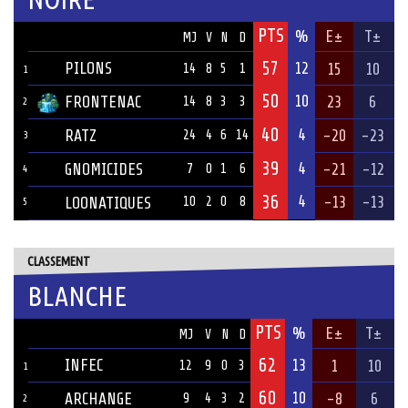
PTS
ÉQUIPE
%
E±
T±
MJ
V
N
D
57
PILONS
12
15
10
14
8
5
1
1
50
10
FRONTENAC
23
6
14
8
3
3
2
40
4
RATZ
-20
-23
24
4
6
14
3
39
4
GNOMICIDES
-21
-12
7
0
1
6
4
36
4
-13
-13
LOONATIQUES
10
2
0
8
5
CLASSEMENT
BLANCHE
PTS
ÉQUIPE
%
E±
T±
MJ
V
N
D
62
INFEC
13
1
10
12
9
0
3
1
60
10
ARCHANGE
-8
6
9
4
3
2
2