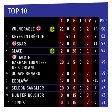
TOP 10
JOUEUR
T
P
E
I
JPV
PSP
+/-
ÉQUIPE
VULNÉRABLE
21
0
0
0
2
90
19
1
62
KEYES INTRÉPIDE
1
41
1
0
3
4
2
57
12
0
0
0
2
SKAR
13
3
54
GLACÉ
2
0
20
0
1
4
4
JACKIE
49
10
1
5
0
2
RAKHAM, COUNTESS
0
5
DE STIRLAND
49
OCTAVE RENARD
12
0
2
0
2
1
6
43
12
0
1
0
4
EBOLA
-11
7
42
SELDON SANGLIER
10
3
0
0
2
1
8
42
HUNTER BOUCHER
0
0
15
0
3
0
9
0
1
16
0
2
41
‘TIPOIS
10
0