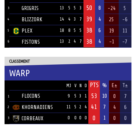
50
8
GRIGRIS
-24
5
13
5
5
3
3
39
4
BLIZZORK
25
-6
14
4
3
7
4
38
6
PLEX
19
11
18
8
5
5
5
38
4
-1
-7
FISTONS
13
2
4
7
6
CLASSEMENT
WARP
PTS
ÉQUIPE
%
E±
T±
MJ
V
N
D
53
FLOCONS
10
0
7
9
5
3
1
1
41
7
KHORNADIENS
4
6
11
5
2
4
2
0
1
0
0
CORBEAUX
0
0
0
0
3