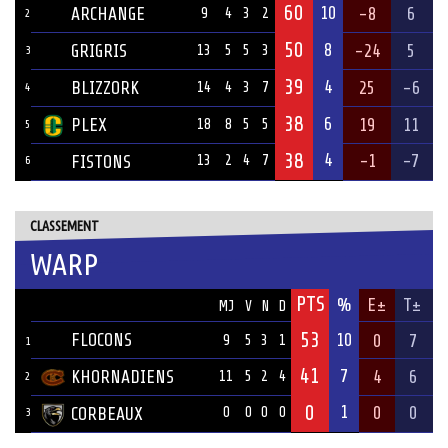
60
10
ARCHANGE
-8
6
9
4
3
2
2
50
8
GRIGRIS
-24
5
13
5
5
3
3
39
4
BLIZZORK
25
-6
14
4
3
7
4
38
6
PLEX
19
11
18
8
5
5
5
38
4
-1
-7
FISTONS
13
2
4
7
6
CLASSEMENT
WARP
PTS
ÉQUIPE
%
E±
T±
MJ
V
N
D
53
FLOCONS
10
0
7
9
5
3
1
1
41
7
KHORNADIENS
4
6
11
5
2
4
2
0
1
0
0
CORBEAUX
0
0
0
0
3