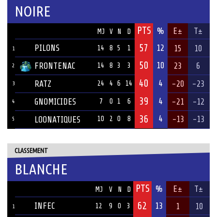
NOIRE
PTS
ÉQUIPE
%
E±
T±
MJ
V
N
D
57
PILONS
12
15
10
14
8
5
1
1
50
10
FRONTENAC
23
6
14
8
3
3
2
40
4
RATZ
-20
-23
24
4
6
14
3
39
4
GNOMICIDES
-21
-12
7
0
1
6
4
36
4
-13
-13
LOONATIQUES
10
2
0
8
5
CLASSEMENT
BLANCHE
PTS
ÉQUIPE
%
E±
T±
MJ
V
N
D
62
INFEC
13
1
10
12
9
0
3
1