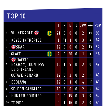
TOP 10
JOUEUR
T
P
E
I
JPV
PSP
+/-
ÉQUIPE
VULNÉRABLE
21
0
0
0
2
90
19
1
62
KEYES INTRÉPIDE
1
41
1
0
3
4
2
57
12
0
0
0
2
SKAR
13
3
54
GLACÉ
2
0
20
0
1
4
4
JACKIE
49
10
1
5
0
2
RAKHAM, COUNTESS
0
5
DE STIRLAND
49
OCTAVE RENARD
12
0
2
0
2
1
6
43
12
0
1
0
4
EBOLA
-11
7
42
SELDON SANGLIER
10
3
0
0
2
1
8
42
HUNTER BOUCHER
0
0
15
0
3
0
9
0
1
16
0
2
41
‘TIPOIS
10
0