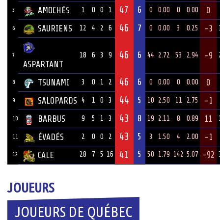
47
6
AMOCHÉS
0
1
0
0
1
0
0.00
0
0.00
5
46
7
SAURIENS
-3
12
4
2
6
0
0.00
3
0.25
6
46
6
-9
18
6
3
9
44
2.72
53
2.94
7
ASPARTANT
46
6
TSUNAMI
0
3
0
1
2
0
0.00
0
0.00
8
44
5
SALOPARDS
-1
4
1
0
3
10
2.50
11
2.75
9
43
8
BARBUS
11
9
5
1
3
19
2.11
8
0.89
10
43
5
ÉVADÉS
-1
2
0
0
2
3
1.50
4
2.00
11
41
5
-92
CALE
28
7
5
16
50
1.79
142
5.07
12
JOUEURS
JOUEURS DE QUÉBEC