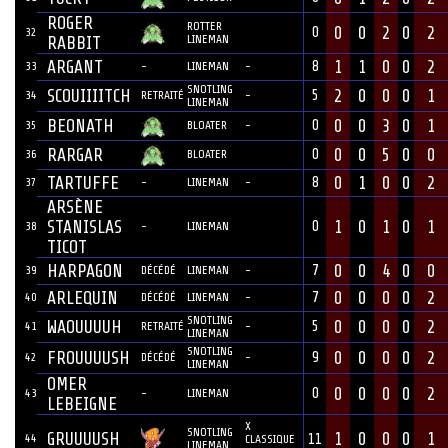
ROGER
ROTTER
0
0
2
0
2
0
32
LINEMAN
RABBIT
ARGANT
1
1
0
0
2
8
33
-
LINEMAN
-
SNOTLING
SCOUIIIITCH
2
0
0
0
1
5
34
RETRAITÉ
-
LINEMAN
BEONATH
0
0
3
0
1
0
35
BLOATER
-
RARGAR
0
0
5
0
0
0
36
BLOATER
TARTUFFE
0
1
0
0
2
8
37
-
LINEMAN
-
ARSÈNE
STANISLAS
1
0
1
0
1
0
38
-
LINEMAN
TICOT
HARPAGON
0
0
4
0
0
7
39
DÉCÉDÉ
LINEMAN
-
ARLEQUIN
0
0
0
0
2
7
40
DÉCÉDÉ
LINEMAN
-
SNOTLING
WAOUUUUH
0
0
0
0
2
5
41
RETRAITÉ
-
LINEMAN
SNOTLING
FROUUUUSH
0
0
0
0
2
9
42
DÉCÉDÉ
-
LINEMAN
OMER
0
0
0
0
2
0
43
-
LINEMAN
LEBEIGNE
X
SNOTLING
GRUUUUSH
1
0
0
0
1
44
11
CLASSIQUE
LINEMAN