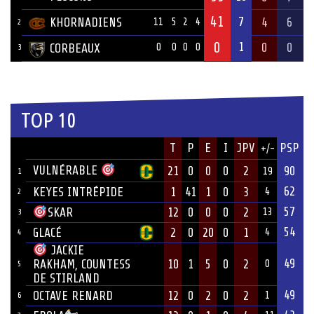
41
7
KHORNADIENS
4
6
11
5
2
4
2
0
1
0
0
CORBEAUX
0
0
0
0
3
TOP 10
JOUEUR
T
P
E
I
JPV
PSP
+/-
ÉQUIPE
VULNÉRABLE
21
0
0
0
2
90
19
1
62
KEYES INTRÉPIDE
1
41
1
0
3
4
2
57
12
0
0
0
2
SKAR
13
3
54
GLACÉ
2
0
20
0
1
4
4
JACKIE
49
10
1
5
0
2
RAKHAM, COUNTESS
0
5
DE STIRLAND
49
OCTAVE RENARD
12
0
2
0
2
1
6