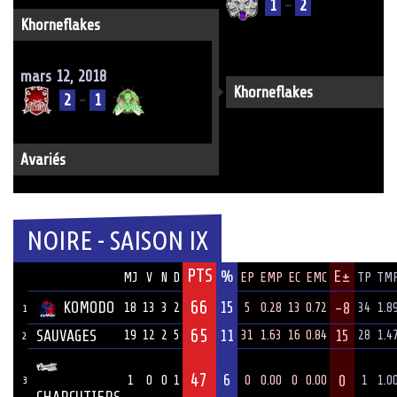
1
-
2
Khorneflakes
mars 12, 2018
Khorneflakes
2
-
1
Avariés
NOIRE - SAISON IX
PTS
ÉQUIPE
%
E±
MJ
V
N
D
EP
EMP
EC
EMC
TP
TM
66
KOMODO
15
-8
18
13
3
2
5
0.28
13
0.72
34
1.8
1
65
SAUVAGES
11
15
19
12
2
5
31
1.63
16
0.84
28
1.4
2
47
6
0
1
0
0
1
0
0.00
0
0.00
1
1.0
3