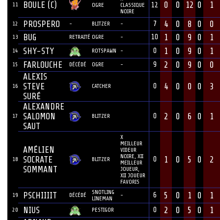
BOULE (C)
0
0
12
0
1
11
12
OGRE
CLASSIQUE
NOIRE
PROSPERO
4
0
8
0
0
7
12
-
BLITZER
-
BUG
1
0
9
0
1
10
13
RETRAITÉ
OGRE
-
SHY-STY
1
0
9
0
1
0
14
ROTSPAWN
-
FARLOUCHE
2
0
9
0
0
9
15
DÉCÉDÉ
OGRE
-
ALEXIS
STEVE
4
0
0
0
3
0
16
CATCHER
SURÉ
ALEXANDRE
SALOMON
2
0
6
0
1
0
17
BLITZER
SAUT
X
MEILLEUR
AMÉLIEN
VIDEUR
NOIRE, XII
SOCRATE
1
0
5
0
2
0
18
BLITZER
MEILLEUR
SOMMANT
JOUEUR,
XII JOUEUR
FAVORIS
SNOTLING
PSCHIIIIT
5
0
1
0
1
6
19
DÉCÉDÉ
-
LINEMAN
NIUS
2
0
5
0
1
0
20
PESTIGOR