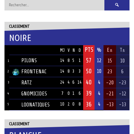
Rechercher :
CLASSEMENT
NOIRE
PTS
ÉQUIPE
%
E±
T±
MJ
V
N
D
57
PILONS
12
15
10
14
8
5
1
1
50
10
FRONTENAC
23
6
14
8
3
3
2
40
4
RATZ
-20
-23
24
4
6
14
3
39
4
GNOMICIDES
-21
-12
7
0
1
6
4
36
4
-13
-13
LOONATIQUES
10
2
0
8
5
CLASSEMENT