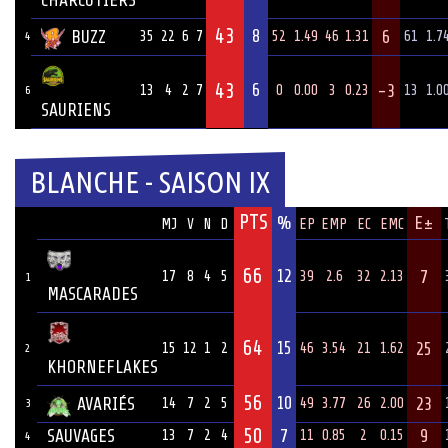
CHARCUTIERS
43
8
BUZZ
6
35
22
6
7
52
1.49
46
1.31
61
1.7
4
43
6
-3
13
4
2
7
0
0.00
3
0.23
13
1.0
6
SAURIENS
BLANCHE - SAISON IX
PTS
ÉQUIPE
%
E±
MJ
V
N
D
EP
EMP
EC
EMC
66
12
7
17
8
4
5
39
2.6
32
2.13
1
MASCARADES
64
15
25
15
12
1
2
46
3.54
21
1.62
2
KHORNEFLAKES
56
10
AVARIÉS
23
14
7
2
5
49
3.77
26
2.00
3
50
SAUVAGES
7
9
13
7
2
4
11
0.85
2
0.15
4