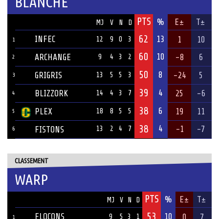
BLANCHE
PTS
ÉQUIPE
%
E±
T±
MJ
V
N
D
62
INFEC
13
1
10
12
9
0
3
1
60
10
ARCHANGE
-8
6
9
4
3
2
2
50
8
GRIGRIS
-24
5
13
5
5
3
3
39
4
BLIZZORK
25
-6
14
4
3
7
4
38
6
PLEX
19
11
18
8
5
5
5
38
4
-1
-7
FISTONS
13
2
4
7
6
CLASSEMENT
WARP
PTS
ÉQUIPE
%
E±
T±
MJ
V
N
D
53
FLOCONS
10
0
7
9
5
3
1
1