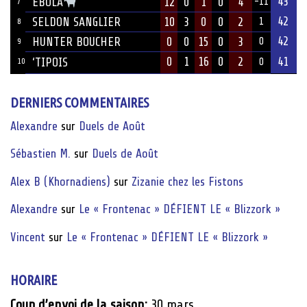
43
12
0
1
0
4
EBOLA
-11
7
42
SELDON SANGLIER
10
3
0
0
2
1
8
42
HUNTER BOUCHER
0
0
15
0
3
0
9
0
1
16
0
2
41
‘TIPOIS
10
0
DERNIERS COMMENTAIRES
Alexandre
sur
Duels de Août
Sébastien M.
sur
Duels de Août
Alex B (Khornadiens)
sur
Zizanie chez les Fistons
Alexandre
sur
Le « Frontenac » DÉFIENT LE « Blizzork »
Vincent
sur
Le « Frontenac » DÉFIENT LE « Blizzork »
HORAIRE
Coup d’envoi de la saison:
30 mars