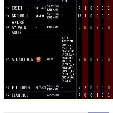
NOIRE
SNOTLING
CRIIII
1
0
0
0
1
7
45
RETRAITÉ
-
LINEMAN
SNOTLING
GROUUUU
1
0
0
0
1
12
46
DÉCÉDÉ
-
LINEMAN
ANDRÉ
SYLVAIN
0
0
3
0
0
0
47
-
LINEMAN
SOCIÉ
X 1ERE
POSITION
(TOP 10
KSGL), X
CLASSIQUE
(NOIRE), X
MEILLEUR
STUART BIG
0
0
3
0
0
7
48
OGRE
JOUEUR
(NOIRE), X
MEILLEUR
COMPTEUR
(NOIRE), X
CHOUCHOU
(NOIRE)
SNOTLING
FLUUUUSH
2
0
0
0
0
7
49
RETRAITÉ
-
LINEMAN
0
0
1
0
1
50
CLAUDIUS
7
-
ASSASSIN
-