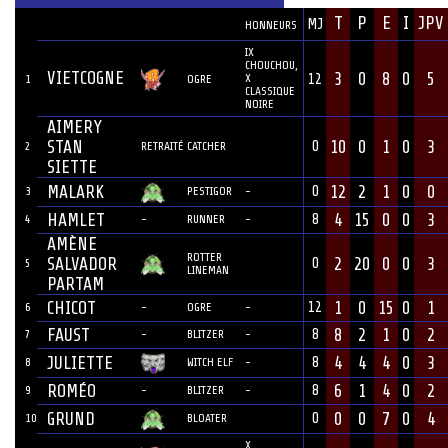
JOUEUR
T
P
E
I
JPV
MJ
ÉQUIPE
POSITION
HONNEURS
IX
CHOUCHOU,
VIETCOGNE
3
0
8
0
5
X
12
1
OGRE
CLASSIQUE
NOIRE
AIMERY
STAN
10
0
1
0
3
0
2
RETRAITÉ
CATCHER
SIETTE
MALARK
12
2
1
0
0
0
3
PESTIGOR
-
HAMLET
4
15
0
0
3
8
4
-
RUNNER
-
AMÈNE
ROTTER
SALVADOR
2
20
0
0
3
0
5
LINEMAN
PARTAM
CHICOT
1
0
15
0
1
12
6
-
OGRE
-
FAUST
8
2
1
0
2
8
7
-
BLITZER
-
JULIETTE
4
4
4
0
3
8
8
WITCH ELF
-
ROMÉO
6
1
4
0
2
8
9
-
BLITZER
-
GRUND
0
0
7
0
4
0
10
BLOATER
X