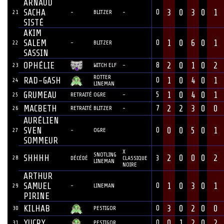
ARNAUD
SACHA
3
0
3
0
1
0
21
-
BLITZER
-
SISTÉ
AKIM
SALEM
1
0
6
0
1
0
22
-
BLITZER
SASSIN
OPHÉLIE
2
0
1
0
2
8
23
WITCH ELF
-
ROTTER
RAD-GASH
1
0
4
0
1
0
24
LINEMAN
GRUMEAU
1
0
4
0
1
5
25
RETRAITÉ
OGRE
-
MACBETH
2
2
3
0
0
7
26
RETRAITÉ
BLITZER
-
AURÉLIEN
SVEN
0
0
5
0
1
0
27
-
OGRE
SOMMEUR
X
SNOTLING
SHHHH
2
0
0
0
2
28
3
DÉCÉDÉ
CLASSIQUE
LINEMAN
NOIRE
ARTHUR
SAMUEL
1
0
3
0
1
0
29
-
LINEMAN
PIRINE
KILHAB
3
0
2
0
0
0
30
PESTIGOR
YUCRY
0
1
2
0
2
0
31
PESTIGOR