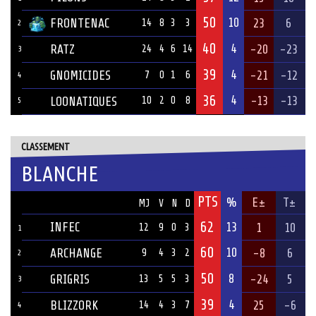
50
10
FRONTENAC
23
6
14
8
3
3
2
40
4
RATZ
-20
-23
24
4
6
14
3
39
4
GNOMICIDES
-21
-12
7
0
1
6
4
36
4
-13
-13
LOONATIQUES
10
2
0
8
5
CLASSEMENT
BLANCHE
PTS
ÉQUIPE
%
E±
T±
MJ
V
N
D
62
INFEC
13
1
10
12
9
0
3
1
60
10
ARCHANGE
-8
6
9
4
3
2
2
50
8
GRIGRIS
-24
5
13
5
5
3
3
39
4
BLIZZORK
25
-6
14
4
3
7
4