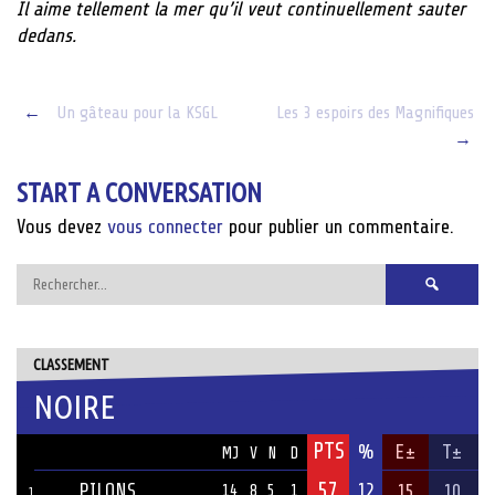
Il aime tellement la mer qu’il veut continuellement sauter
dedans.
Post
←
Un gâteau pour la KSGL
Les 3 espoirs des Magnifiques
→
navigation
START A CONVERSATION
Vous devez
vous connecter
pour publier un commentaire.
Rechercher :
CLASSEMENT
NOIRE
PTS
ÉQUIPE
%
E±
T±
MJ
V
N
D
57
PILONS
12
15
10
14
8
5
1
1