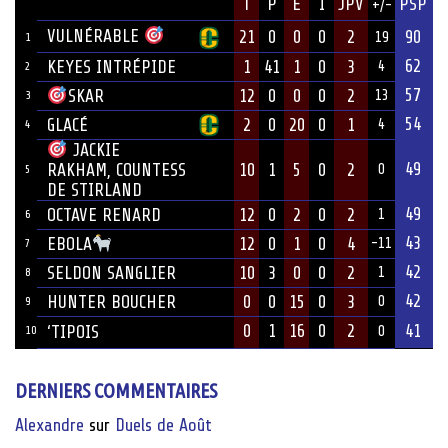
JOUEUR
T
P
E
I
JPV
PSP
+/-
ÉQUIPE
VULNÉRABLE
21
0
0
0
2
90
19
1
62
KEYES INTRÉPIDE
1
41
1
0
3
4
2
57
12
0
0
0
2
SKAR
13
3
54
GLACÉ
2
0
20
0
1
4
4
JACKIE
49
10
1
5
0
2
RAKHAM, COUNTESS
0
5
DE STIRLAND
49
OCTAVE RENARD
12
0
2
0
2
1
6
43
12
0
1
0
4
EBOLA
-11
7
42
SELDON SANGLIER
10
3
0
0
2
1
8
42
HUNTER BOUCHER
0
0
15
0
3
0
9
0
1
16
0
2
41
‘TIPOIS
10
0
DERNIERS COMMENTAIRES
Alexandre
sur
Duels de Août