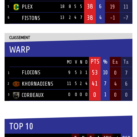
38
6
PLEX
19
11
18
8
5
5
5
38
4
-1
-7
FISTONS
13
2
4
7
6
CLASSEMENT
WARP
PTS
ÉQUIPE
%
E±
T±
MJ
V
N
D
53
FLOCONS
10
0
7
9
5
3
1
1
41
7
KHORNADIENS
4
6
11
5
2
4
2
0
1
0
0
CORBEAUX
0
0
0
0
3
TOP 10