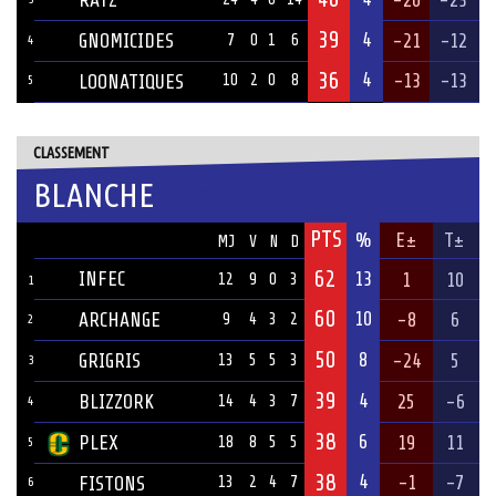
39
4
GNOMICIDES
-21
-12
7
0
1
6
4
36
4
-13
-13
LOONATIQUES
10
2
0
8
5
CLASSEMENT
BLANCHE
PTS
ÉQUIPE
%
E±
T±
MJ
V
N
D
62
INFEC
13
1
10
12
9
0
3
1
60
10
ARCHANGE
-8
6
9
4
3
2
2
50
8
GRIGRIS
-24
5
13
5
5
3
3
39
4
BLIZZORK
25
-6
14
4
3
7
4
38
6
PLEX
19
11
18
8
5
5
5
38
4
-1
-7
FISTONS
13
2
4
7
6