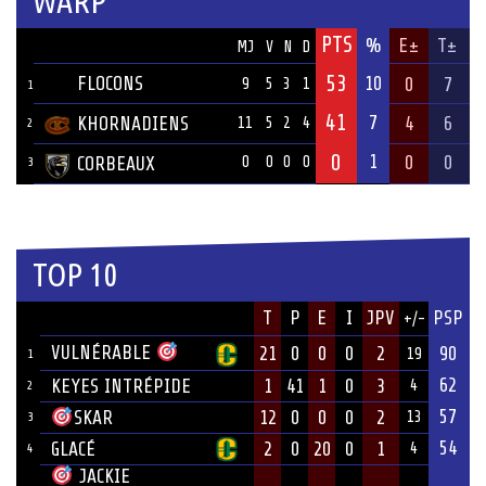
WARP
PTS
ÉQUIPE
%
E±
T±
MJ
V
N
D
53
FLOCONS
10
0
7
9
5
3
1
1
41
7
KHORNADIENS
4
6
11
5
2
4
2
0
1
0
0
CORBEAUX
0
0
0
0
3
TOP 10
JOUEUR
T
P
E
I
JPV
PSP
+/-
ÉQUIPE
VULNÉRABLE
21
0
0
0
2
90
19
1
62
KEYES INTRÉPIDE
1
41
1
0
3
4
2
57
12
0
0
0
2
SKAR
13
3
54
GLACÉ
2
0
20
0
1
4
4
JACKIE