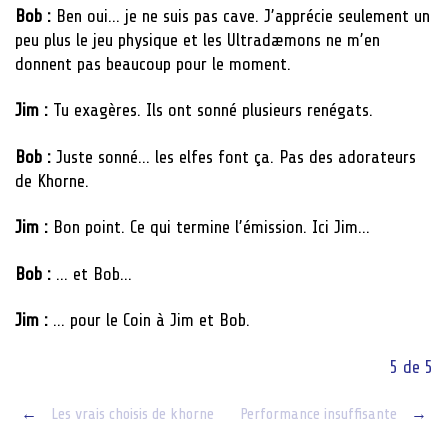
Bob :
Ben oui… je ne suis pas cave. J’apprécie seulement un
peu plus le jeu physique et les Ultradæmons ne m’en
donnent pas beaucoup pour le moment.
Jim :
Tu exagères. Ils ont sonné plusieurs renégats.
Bob :
Juste sonné… les elfes font ça. Pas des adorateurs
de Khorne.
Jim :
Bon point. Ce qui termine l’émission. Ici Jim…
Bob :
… et Bob…
Jim :
… pour le Coin à Jim et Bob.
5 de 5
Post
←
Les vrais choisis de khorne
Performance insuffisante
→