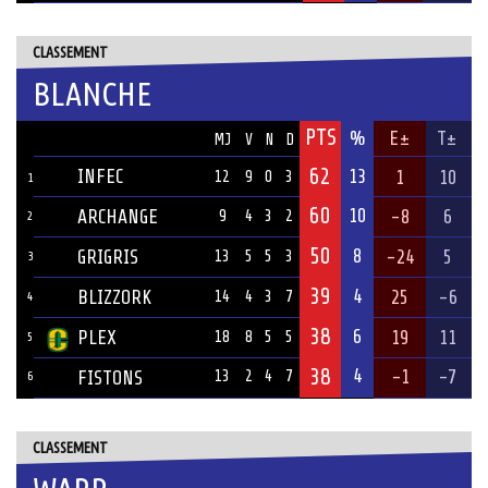
CLASSEMENT
BLANCHE
PTS
ÉQUIPE
%
E±
T±
MJ
V
N
D
62
INFEC
13
1
10
12
9
0
3
1
60
10
ARCHANGE
-8
6
9
4
3
2
2
50
8
GRIGRIS
-24
5
13
5
5
3
3
39
4
BLIZZORK
25
-6
14
4
3
7
4
38
6
PLEX
19
11
18
8
5
5
5
38
4
-1
-7
FISTONS
13
2
4
7
6
CLASSEMENT