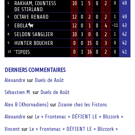
49
10
1
5
0
2
RAKHAM, COUNTESS
0
5
DE STIRLAND
49
OCTAVE RENARD
12
0
2
0
2
1
6
43
12
0
1
0
4
EBOLA
-11
7
42
SELDON SANGLIER
10
3
0
0
2
1
8
42
HUNTER BOUCHER
0
0
15
0
3
0
9
0
1
16
0
2
41
‘TIPOIS
10
0
DERNIERS COMMENTAIRES
Alexandre
sur
Duels de Août
Sébastien M.
sur
Duels de Août
Alex B (Khornadiens)
sur
Zizanie chez les Fistons
Alexandre
sur
Le « Frontenac » DÉFIENT LE « Blizzork »
Vincent
sur
Le « Frontenac » DÉFIENT LE « Blizzork »