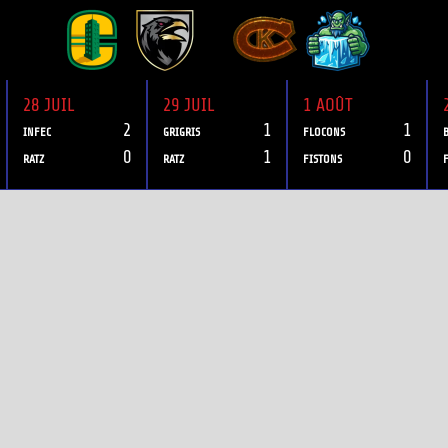
28 JUIL
29 JUIL
1 AOÛT
2
1
1
INFEC
GRIGRIS
FLOCONS
0
1
0
RATZ
RATZ
FISTONS