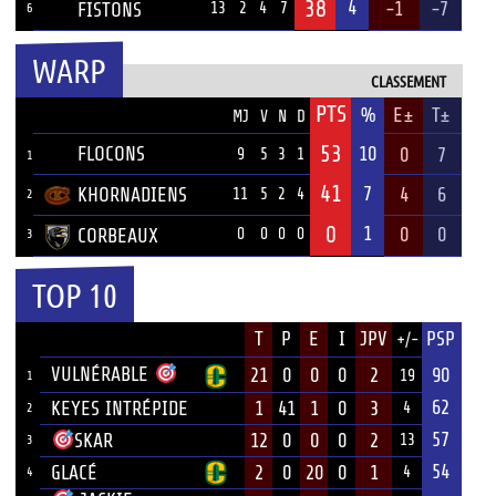
38
4
-1
-7
FISTONS
13
2
4
7
6
WARP
CLASSEMENT
PTS
ÉQUIPE
%
E±
T±
MJ
V
N
D
53
FLOCONS
10
0
7
9
5
3
1
1
41
7
KHORNADIENS
4
6
11
5
2
4
2
0
1
0
0
CORBEAUX
0
0
0
0
3
TOP 10
JOUEUR
T
P
E
I
JPV
PSP
+/-
ÉQUIPE
VULNÉRABLE
21
0
0
0
2
90
19
1
62
KEYES INTRÉPIDE
1
41
1
0
3
4
2
57
12
0
0
0
2
SKAR
13
3
54
GLACÉ
2
0
20
0
1
4
4