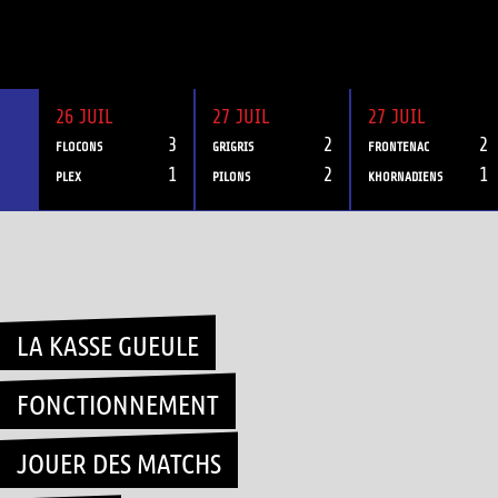
26 JUIL
27 JUIL
27 JUIL
3
2
2
FLOCONS
GRIGRIS
FRONTENAC
1
2
1
PLEX
PILONS
KHORNADIENS
Skip
to
content
LA KASSE GUEULE
FONCTIONNEMENT
JOUER DES MATCHS