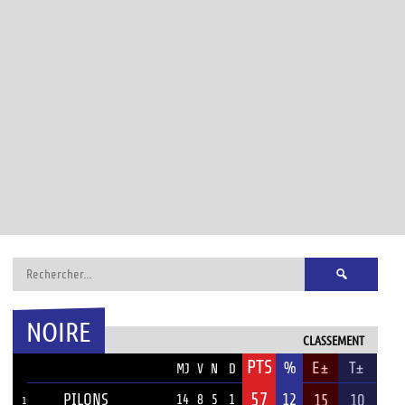
Rechercher :
NOIRE
CLASSEMENT
PTS
ÉQUIPE
%
E±
T±
MJ
V
N
D
57
PILONS
12
15
10
14
8
5
1
1