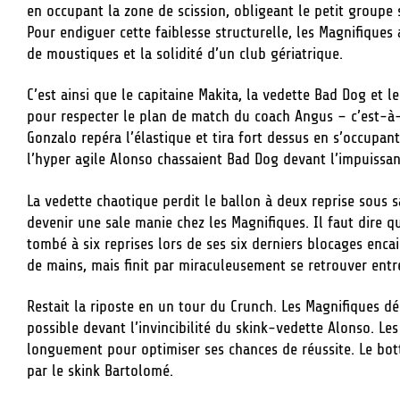
en occupant la zone de scission, obligeant le petit groupe
Pour endiguer cette faiblesse structurelle, les Magnifique
de moustiques et la solidité d’un club gériatrique.
C’est ainsi que le capitaine Makita, la vedette Bad Dog et l
pour respecter le plan de match du coach Angus – c’est-à-d
Gonzalo repéra l’élastique et tira fort dessus en s’occupan
l’hyper agile Alonso chassaient Bad Dog devant l’impuissan
La vedette chaotique perdit le ballon à deux reprise sous s
devenir une sale manie chez les Magnifiques. Il faut dire q
tombé à six reprises lors de ses six derniers blocages enc
de mains, mais finit par miraculeusement se retrouver entre
Restait la riposte en un tour du Crunch. Les Magnifiques d
possible devant l’invincibilité du skink-vedette Alonso. Les
longuement pour optimiser ses chances de réussite. Le bot
par le skink Bartolomé.