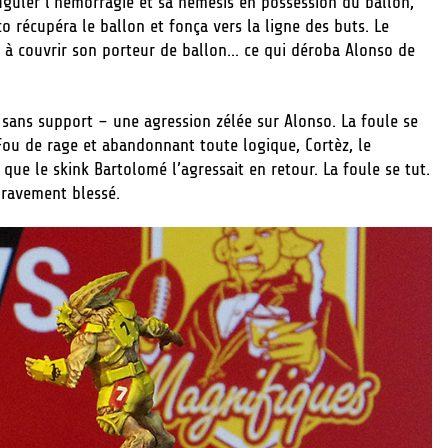
juguler l’hémorragie et sa némésis en possession du ballon,
o récupéra le ballon et fonça vers la ligne des buts. Le
h à couvrir son porteur de ballon… ce qui déroba Alonso de
– sans support – une agression zélée sur Alonso. La foule se
 Fou de rage et abandonnant toute logique, Cortèz, le
ue le skink Bartolomé l’agressait en retour. La foule se tut.
gravement blessé.