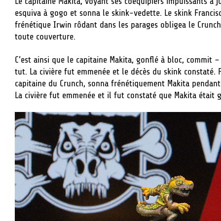
Le capitaine Makita, voyant ses coéquipiers impuissants à 
esquiva à gogo et sonna le skink-vedette. Le skink Francisc
frénétique Irwin rôdant dans les parages obligea le Crunc
toute couverture.
C’est ainsi que le capitaine Makita, gonflé à bloc, commit 
tut. La civière fut emmenée et le décès du skink constaté.
capitaine du Crunch, sonna frénétiquement Makita pendant q
La civière fut emmenée et il fut constaté que Makita était 