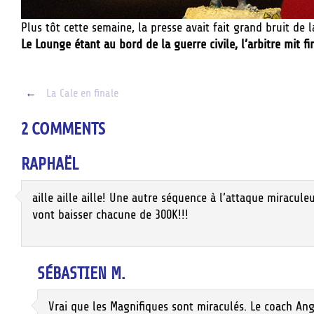
Plus tôt cette semaine, la presse avait fait grand bruit de l
Le Lounge étant au bord de la guerre civile, l’arbitre mit f
Post
←
La Cale en finale
navigation
2 COMMENTS
RAPHAËL
aille aille aille! Une autre séquence à l’attaque miracule
vont baisser chacune de 300K!!!
SÉBASTIEN M.
Vrai que les Magnifiques sont miraculés. Le coach Angu