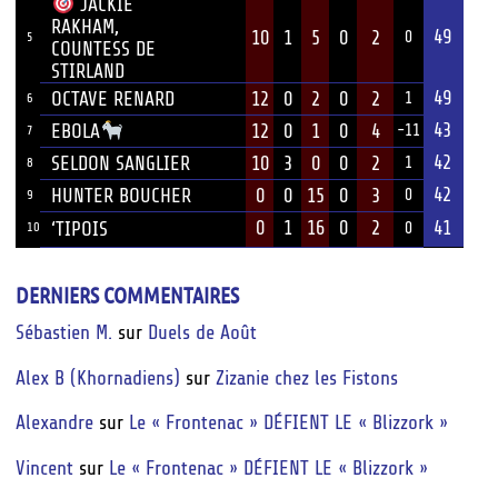
JACKIE
RAKHAM,
49
10
1
5
0
2
0
5
COUNTESS DE
STIRLAND
49
OCTAVE RENARD
12
0
2
0
2
1
6
43
12
0
1
0
4
EBOLA
-11
7
42
SELDON SANGLIER
10
3
0
0
2
1
8
42
HUNTER BOUCHER
0
0
15
0
3
0
9
0
1
16
0
2
41
‘TIPOIS
10
0
DERNIERS COMMENTAIRES
Sébastien M.
sur
Duels de Août
Alex B (Khornadiens)
sur
Zizanie chez les Fistons
Alexandre
sur
Le « Frontenac » DÉFIENT LE « Blizzork »
Vincent
sur
Le « Frontenac » DÉFIENT LE « Blizzork »