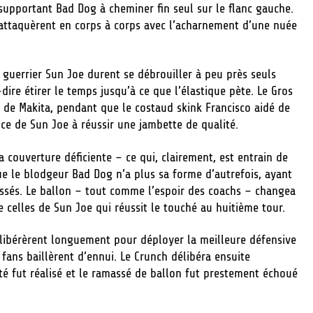
 supportant Bad Dog à cheminer fin seul sur le flanc gauche.
s attaquèrent en corps à corps avec l’acharnement d’une nuée
e guerrier Sun Joe durent se débrouiller à peu près seuls
ire étirer le temps jusqu’à ce que l’élastique pète. Le Gros
t de Makita, pendant que le costaud skink Francisco aidé de
ce de Sun Joe à réussir une jambette de qualité.
a couverture déficiente – ce qui, clairement, est entrain de
ue le blodgeur Bad Dog n’a plus sa forme d’autrefois, ayant
aissés. Le ballon – tout comme l’espoir des coachs – changea
 celles de Sun Joe qui réussit le touché au huitième tour.
élibérèrent longuement pour déployer la meilleure défensive
 fans baillèrent d’ennui. Le Crunch délibéra ensuite
té fut réalisé et le ramassé de ballon fut prestement échoué