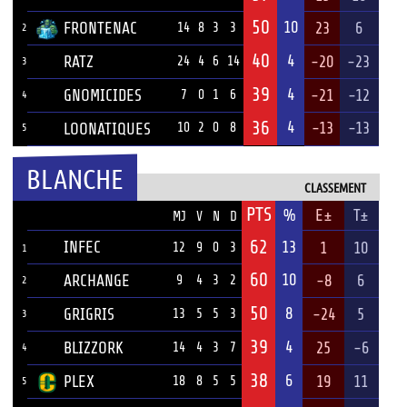
50
10
FRONTENAC
23
6
14
8
3
3
2
40
4
RATZ
-20
-23
24
4
6
14
3
39
4
GNOMICIDES
-21
-12
7
0
1
6
4
36
4
-13
-13
LOONATIQUES
10
2
0
8
5
BLANCHE
CLASSEMENT
PTS
ÉQUIPE
%
E±
T±
MJ
V
N
D
62
INFEC
13
1
10
12
9
0
3
1
60
10
ARCHANGE
-8
6
9
4
3
2
2
50
8
GRIGRIS
-24
5
13
5
5
3
3
39
4
BLIZZORK
25
-6
14
4
3
7
4
38
6
PLEX
19
11
18
8
5
5
5