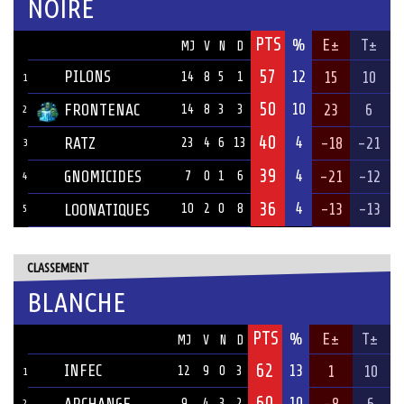
NOIRE
PTS
ÉQUIPE
%
E±
T±
MJ
V
N
D
57
PILONS
12
15
10
14
8
5
1
1
50
10
FRONTENAC
23
6
14
8
3
3
2
40
4
RATZ
-18
-21
23
4
6
13
3
39
4
GNOMICIDES
-21
-12
7
0
1
6
4
36
4
-13
-13
LOONATIQUES
10
2
0
8
5
CLASSEMENT
BLANCHE
PTS
ÉQUIPE
%
E±
T±
MJ
V
N
D
62
INFEC
13
1
10
12
9
0
3
1
60
10
9
4
3
2
2