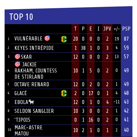
TOP 10
JOUEUR
T
P
E
I
JPV
PSP
+/-
ÉQUIPE
VULNÉRABLE
20
0
0
0
2
87
19
1
59
KEYES INTRÉPIDE
1
38
1
0
3
4
2
57
12
0
0
0
2
SKAR
13
3
JACKIE
49
10
1
5
0
2
RAKHAM, COUNTESS
0
4
DE STIRLAND
49
OCTAVE RENARD
12
0
2
0
2
1
5
48
GLACÉ
2
0
17
0
1
4
6
43
12
0
1
0
4
EBOLA
-11
7
42
SELDON SANGLIER
10
3
0
0
2
1
8
41
‘TIPOIS
0
1
16
0
2
0
9
MARC-ASTRE
40
10
2
1
0
1
10
2
MATOU