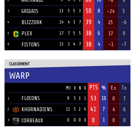
ARCHANGE
-8
6
50
8
GRIGRIS
-24
5
13
5
5
3
3
39
4
BLIZZORK
25
-6
14
4
3
7
4
38
6
PLEX
17
9
17
7
5
5
5
38
4
-1
-7
FISTONS
13
2
4
7
6
CLASSEMENT
WARP
PTS
ÉQUIPE
%
E±
T±
MJ
V
N
D
53
FLOCONS
10
0
7
9
5
3
1
1
41
7
KHORNADIENS
4
6
11
5
2
4
2
0
1
0
0
CORBEAUX
0
0
0
0
3