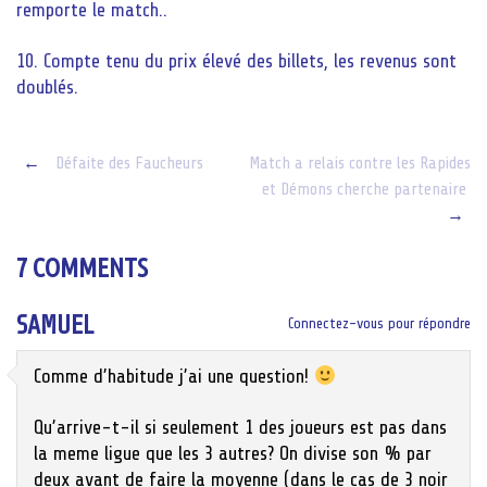
remporte le match..
10. Compte tenu du prix élevé des billets, les revenus sont
doublés.
Post
←
Défaite des Faucheurs
Match a relais contre les Rapides
et Démons cherche partenaire
navigation
→
7 COMMENTS
SAMUEL
Connectez-vous pour répondre
Comme d’habitude j’ai une question!
Qu’arrive-t-il si seulement 1 des joueurs est pas dans
la meme ligue que les 3 autres? On divise son % par
deux avant de faire la moyenne (dans le cas de 3 noir