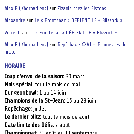
Alex B (Khornadiens)
sur
Zizanie chez les Fistons
Alexandre
sur
Le « Frontenac » DÉFIENT LE « Blizzork »
Vincent
sur
Le « Frontenac » DÉFIENT LE « Blizzork »
Alex B (Khornadiens)
sur
Repêchage XXVI – Promesses de
match
HORAIRE
Coup d’envoi de la saison:
30 mars
Mois spécial:
tout le mois de mai
Dungeonbowl:
1 au 14 juin
Champions de la St-Jean:
15 au 28 juin
Repêchage:
juillet
Le dernier blitz:
tout le mois de août
Date limite des Défis:
2 août
Championnat:
31 août au 19 septembre