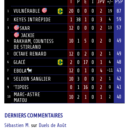
JOUEUR
T
P
E
I
JPV
PSP
+/-
ÉQUIPE
VULNÉRABLE
20
0
0
0
2
87
19
1
59
KEYES INTRÉPIDE
1
38
1
0
3
4
2
57
12
0
0
0
2
SKAR
13
3
JACKIE
49
10
1
5
0
2
RAKHAM, COUNTESS
0
4
DE STIRLAND
49
OCTAVE RENARD
12
0
2
0
2
1
5
48
GLACÉ
2
0
17
0
1
4
6
43
12
0
1
0
4
EBOLA
-11
7
42
SELDON SANGLIER
10
3
0
0
2
1
8
41
‘TIPOIS
0
1
16
0
2
0
9
MARC-ASTRE
40
10
2
1
0
1
10
2
MATOU
DERNIERS COMMENTAIRES
Sébastien M.
sur
Duels de Août