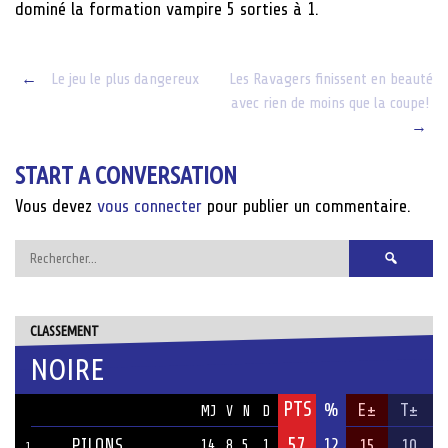
dominé la formation vampire 5 sorties à 1.
Post
←
Le jeu le plus dangereux
Les Ravagers finissent en beauté
avec rien de moins que la coupe!
navigation
→
START A CONVERSATION
Vous devez
vous connecter
pour publier un commentaire.
Rechercher :
CLASSEMENT
NOIRE
PTS
ÉQUIPE
%
E±
T±
MJ
V
N
D
57
PILONS
12
15
10
14
8
5
1
1