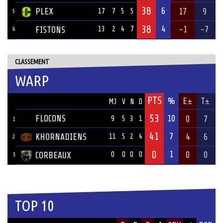
38
6
PLEX
17
9
17
7
5
5
5
38
4
-1
-7
FISTONS
13
2
4
7
6
CLASSEMENT
WARP
PTS
ÉQUIPE
%
E±
T±
MJ
V
N
D
53
FLOCONS
10
0
7
9
5
3
1
1
41
7
KHORNADIENS
4
6
11
5
2
4
2
0
1
0
0
CORBEAUX
0
0
0
0
3
TOP 10