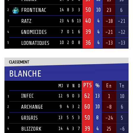
50
10
FRONTENAC
23
6
14
8
3
3
2
40
4
RATZ
-18
-21
23
4
6
13
3
39
4
GNOMICIDES
-21
-12
7
0
1
6
4
36
4
-13
-13
LOONATIQUES
10
2
0
8
5
CLASSEMENT
BLANCHE
PTS
ÉQUIPE
%
E±
T±
MJ
V
N
D
62
INFEC
13
1
10
12
9
0
3
1
60
10
ARCHANGE
-8
6
9
4
3
2
2
50
8
GRIGRIS
-24
5
13
5
5
3
3
39
4
BLIZZORK
25
-6
14
4
3
7
4