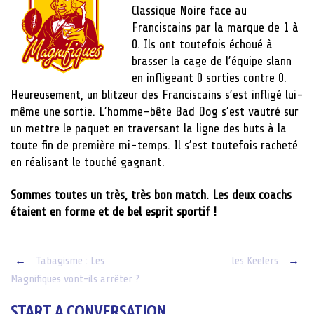
Classique Noire face au
Franciscains par la marque de 1 à
0. Ils ont toutefois échoué à
brasser la cage de l’équipe slann
en infligeant 0 sorties contre 0.
Heureusement, un blitzeur des Franciscains s’est infligé lui-
même une sortie. L’homme-bête Bad Dog s’est vautré sur
un mettre le paquet en traversant la ligne des buts à la
toute fin de première mi-temps. Il s’est toutefois racheté
en réalisant le touché gagnant.
Sommes toutes un très, très bon match. Les deux coachs
étaient en forme et de bel esprit sportif !
Post
←
Tabagisme : Les
les Keelers
→
Magnifiques vont-ils arrêter ?
navigation
START A CONVERSATION