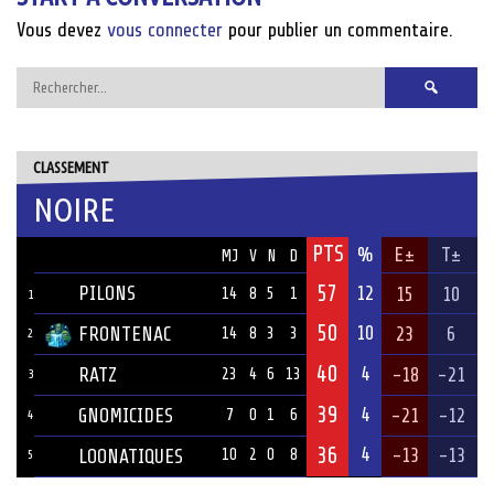
Vous devez
vous connecter
pour publier un commentaire.
Rechercher :
CLASSEMENT
NOIRE
PTS
ÉQUIPE
%
E±
T±
MJ
V
N
D
57
PILONS
12
15
10
14
8
5
1
1
50
10
FRONTENAC
23
6
14
8
3
3
2
40
4
RATZ
-18
-21
23
4
6
13
3
39
4
GNOMICIDES
-21
-12
7
0
1
6
4
36
4
-13
-13
LOONATIQUES
10
2
0
8
5