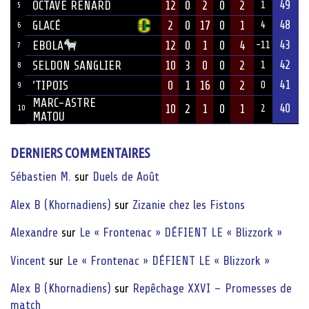
49
OCTAVE RENARD
12
0
2
0
2
1
5
48
GLACÉ
2
0
17
0
1
4
6
43
12
0
1
0
4
EBOLA
-11
7
42
SELDON SANGLIER
10
3
0
0
2
1
8
41
‘TIPOIS
0
1
16
0
2
0
9
MARC-ASTRE
40
10
2
1
0
1
10
2
MATOU
DERNIERS COMMENTAIRES
Sébastien M.
sur
Duels de Août
Alex B (Khornadiens)
sur
Zizanie chez les Fistons
Alexandre
sur
Le « Frontenac » DÉFIENT LE « Blizzork »
Vincent
sur
Le « Frontenac » DÉFIENT LE « Blizzork »
Alex B (Khornadiens)
sur
Repêchage XXVI – Promesses de
match