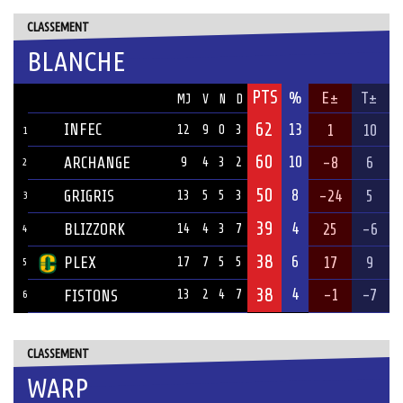
CLASSEMENT
BLANCHE
PTS
ÉQUIPE
%
E±
T±
MJ
V
N
D
62
INFEC
13
1
10
12
9
0
3
1
60
10
ARCHANGE
-8
6
9
4
3
2
2
50
8
GRIGRIS
-24
5
13
5
5
3
3
39
4
BLIZZORK
25
-6
14
4
3
7
4
38
6
PLEX
17
9
17
7
5
5
5
38
4
-1
-7
FISTONS
13
2
4
7
6
CLASSEMENT
WARP