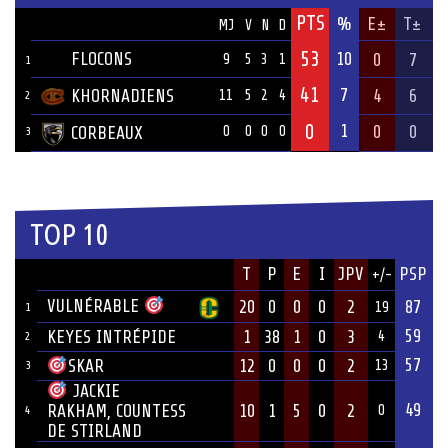
PTS
ÉQUIPE
%
E±
T±
MJ
V
N
D
53
FLOCONS
10
0
7
9
5
3
1
1
41
7
KHORNADIENS
4
6
11
5
2
4
2
0
1
0
0
CORBEAUX
0
0
0
0
3
TOP 10
JOUEUR
T
P
E
I
JPV
PSP
+/-
ÉQUIPE
VULNÉRABLE
20
0
0
0
2
87
19
1
59
KEYES INTRÉPIDE
1
38
1
0
3
4
2
57
12
0
0
0
2
SKAR
13
3
JACKIE
49
10
1
5
0
2
RAKHAM, COUNTESS
0
4
DE STIRLAND