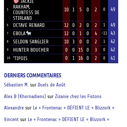
JACKIE
RAKHAM,
49
10
1
5
0
2
0
5
COUNTESS DE
STIRLAND
49
OCTAVE RENARD
12
0
2
0
2
1
6
43
12
0
1
0
4
EBOLA
-11
7
42
SELDON SANGLIER
10
3
0
0
2
1
8
42
HUNTER BOUCHER
0
0
15
0
3
0
9
0
1
16
0
2
41
‘TIPOIS
10
0
DERNIERS COMMENTAIRES
Sébastien M.
sur
Duels de Août
Alex B (Khornadiens)
sur
Zizanie chez les Fistons
Alexandre
sur
Le « Frontenac » DÉFIENT LE « Blizzork »
Vincent
sur
Le « Frontenac » DÉFIENT LE « Blizzork »