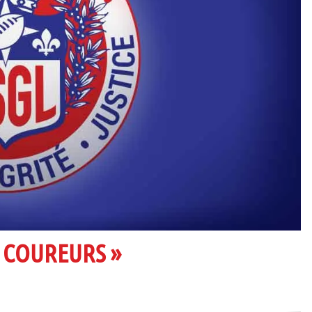
 « COUREURS »