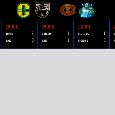
28 JUIL
29 JUIL
1 AOÛT
2
1
1
INFEC
GRIGRIS
FLOCONS
0
1
0
RATZ
RATZ
FISTONS