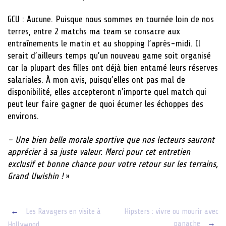
GCU : Aucune. Puisque nous sommes en tournée loin de nos
terres, entre 2 matchs ma team se consacre aux
entraînements le matin et au shopping l’après-midi. Il
serait d’ailleurs temps qu’un nouveau game soit organisé
car la plupart des filles ont déjà bien entamé leurs réserves
salariales. À mon avis, puisqu’elles ont pas mal de
disponibilité, elles accepteront n’importe quel match qui
peut leur faire gagner de quoi écumer les échoppes des
environs.
– Une bien belle morale sportive que nos lecteurs sauront
apprécier à sa juste valeur. Merci pour cet entretien
exclusif et bonne chance pour votre retour sur les terrains,
Grand Uwishin !
»
Post
←
Les Ravagers en visite à
Hipsters : vivre ou mourir avec
panache
→
Hollywood