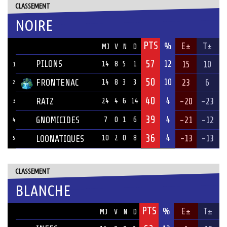
CLASSEMENT
NOIRE
PTS
ÉQUIPE
%
E±
T±
MJ
V
N
D
57
PILONS
12
15
10
14
8
5
1
1
50
10
FRONTENAC
23
6
14
8
3
3
2
40
4
RATZ
-20
-23
24
4
6
14
3
39
4
GNOMICIDES
-21
-12
7
0
1
6
4
36
4
-13
-13
LOONATIQUES
10
2
0
8
5
CLASSEMENT
BLANCHE
PTS
ÉQUIPE
%
E±
T±
MJ
V
N
D