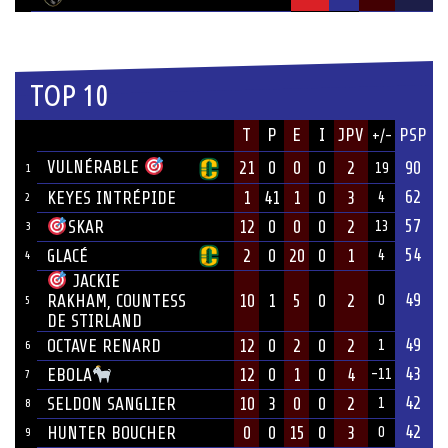
TOP 10
JOUEUR
T
P
E
I
JPV
PSP
+/-
ÉQUIPE
VULNÉRABLE
21
0
0
0
2
90
19
1
62
KEYES INTRÉPIDE
1
41
1
0
3
4
2
57
12
0
0
0
2
SKAR
13
3
54
GLACÉ
2
0
20
0
1
4
4
JACKIE
49
10
1
5
0
2
RAKHAM, COUNTESS
0
5
DE STIRLAND
49
OCTAVE RENARD
12
0
2
0
2
1
6
43
12
0
1
0
4
EBOLA
-11
7
42
SELDON SANGLIER
10
3
0
0
2
1
8
42
HUNTER BOUCHER
0
0
15
0
3
0
9