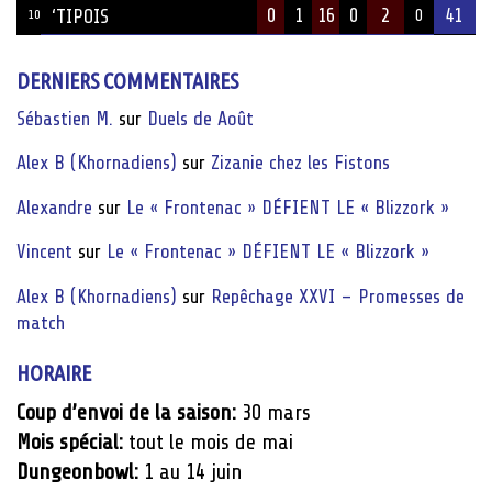
0
1
16
0
2
41
‘TIPOIS
10
0
DERNIERS COMMENTAIRES
Sébastien M.
sur
Duels de Août
Alex B (Khornadiens)
sur
Zizanie chez les Fistons
Alexandre
sur
Le « Frontenac » DÉFIENT LE « Blizzork »
Vincent
sur
Le « Frontenac » DÉFIENT LE « Blizzork »
Alex B (Khornadiens)
sur
Repêchage XXVI – Promesses de
match
HORAIRE
Coup d’envoi de la saison:
30 mars
Mois spécial:
tout le mois de mai
Dungeonbowl:
1 au 14 juin