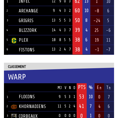
62
INFEC
13
1
10
12
9
0
3
1
60
10
ARCHANGE
-8
6
9
4
3
2
2
50
8
GRIGRIS
-24
5
13
5
5
3
3
39
4
BLIZZORK
25
-6
14
4
3
7
4
38
6
PLEX
19
11
18
8
5
5
5
38
4
-1
-7
FISTONS
13
2
4
7
6
CLASSEMENT
WARP
PTS
ÉQUIPE
%
E±
T±
MJ
V
N
D
53
FLOCONS
10
0
7
9
5
3
1
1
41
7
KHORNADIENS
4
6
11
5
2
4
2
0
1
0
0
CORBEAUX
0
0
0
0
3