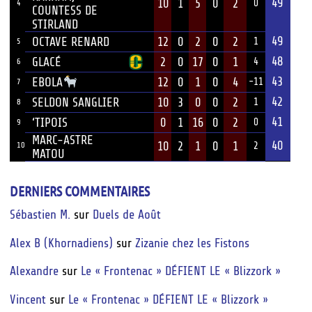
49
10
1
5
0
2
0
4
COUNTESS DE
STIRLAND
49
OCTAVE RENARD
12
0
2
0
2
1
5
48
GLACÉ
2
0
17
0
1
4
6
43
12
0
1
0
4
EBOLA
-11
7
42
SELDON SANGLIER
10
3
0
0
2
1
8
41
‘TIPOIS
0
1
16
0
2
0
9
MARC-ASTRE
40
10
2
1
0
1
10
2
MATOU
DERNIERS COMMENTAIRES
Sébastien M.
sur
Duels de Août
Alex B (Khornadiens)
sur
Zizanie chez les Fistons
Alexandre
sur
Le « Frontenac » DÉFIENT LE « Blizzork »
Vincent
sur
Le « Frontenac » DÉFIENT LE « Blizzork »