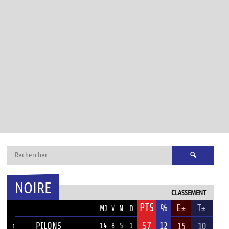
Rechercher :
NOIRE
CLASSEMENT
PTS
ÉQUIPE
%
E±
T±
MJ
V
N
D
57
PILONS
12
15
10
14
8
5
1
1