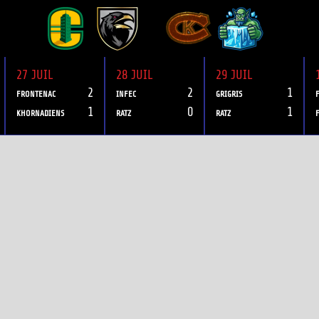
27 JUIL
28 JUIL
29 JUIL
2
2
1
FRONTENAC
INFEC
GRIGRIS
1
0
1
KHORNADIENS
RATZ
RATZ