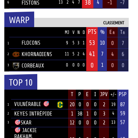
38
4
-1
-7
FISTONS
13
2
4
7
6
WARP
CLASSEMENT
PTS
ÉQUIPE
%
E±
T±
MJ
V
N
D
53
FLOCONS
10
0
7
9
5
3
1
1
41
7
KHORNADIENS
4
6
11
5
2
4
2
0
1
0
0
CORBEAUX
0
0
0
0
3
TOP 10
JOUEUR
T
P
E
I
JPV
PSP
+/-
ÉQUIPE
VULNÉRABLE
20
0
0
0
2
87
19
1
59
KEYES INTRÉPIDE
1
38
1
0
3
4
2
57
12
0
0
0
2
SKAR
13
3
JACKIE
RAKHAM,