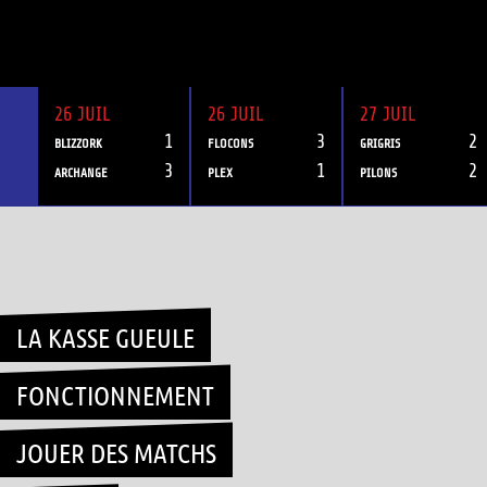
26 JUIL
26 JUIL
27 JUIL
1
3
2
BLIZZORK
FLOCONS
GRIGRIS
3
1
2
ARCHANGE
PLEX
PILONS
Skip
to
content
LA KASSE GUEULE
FONCTIONNEMENT
JOUER DES MATCHS