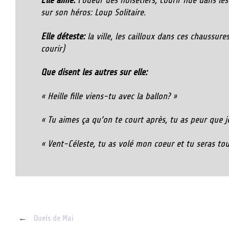
Elle aime:
l’odeur des noisetiers, courir nue dans le
sur son héros: Loup Solitaire.
Elle déteste:
la ville, les cailloux dans ces chaussur
courir)
Que disent les autres sur elle:
« Heille fille viens-tu avec la ballon? »
« Tu aimes ça qu’on te court après, tu as peur que j
« Vent-Céleste, tu as volé mon coeur et tu seras t
Post
←
Duels de Mai