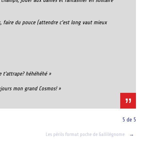
s champs, jouer aux dames et fantasmer en solitaire
es, faire du pouce (attendre c’est long vaut mieux
e t’attrape? héhéhéhé »
oujours mon grand Cosmos! »
5 de 5
Les périls format poche de Gallilégnome
→