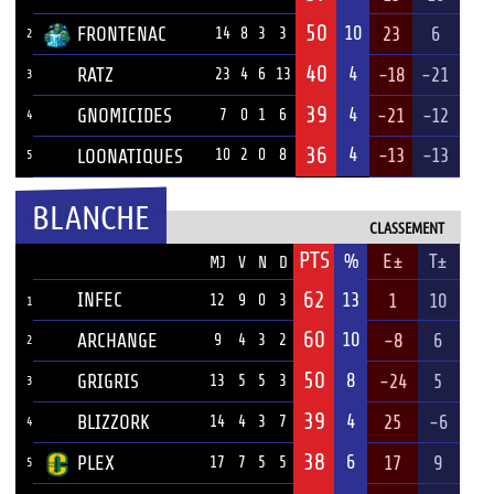
50
10
FRONTENAC
23
6
14
8
3
3
2
40
4
RATZ
-18
-21
23
4
6
13
3
39
4
GNOMICIDES
-21
-12
7
0
1
6
4
36
4
-13
-13
LOONATIQUES
10
2
0
8
5
BLANCHE
CLASSEMENT
PTS
ÉQUIPE
%
E±
T±
MJ
V
N
D
62
INFEC
13
1
10
12
9
0
3
1
60
10
ARCHANGE
-8
6
9
4
3
2
2
50
8
GRIGRIS
-24
5
13
5
5
3
3
39
4
BLIZZORK
25
-6
14
4
3
7
4
38
6
PLEX
17
9
17
7
5
5
5