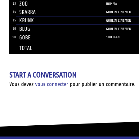
ZOD
13
BOMMA
SKARRA
14
GOBLIN LINEMEN
KRUNK
15
GOBLIN LINEMEN
BLUG
16
GOBLIN LINEMEN
GOBE
90
'OOLIGAN
TOTAL
START A CONVERSATION
Vous devez
vous connecter
pour publier un commentaire.