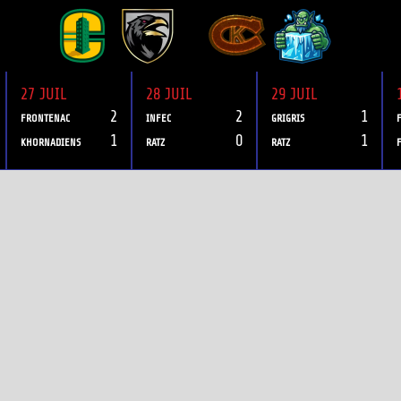
27 JUIL
28 JUIL
29 JUIL
2
2
1
FRONTENAC
INFEC
GRIGRIS
1
0
1
KHORNADIENS
RATZ
RATZ