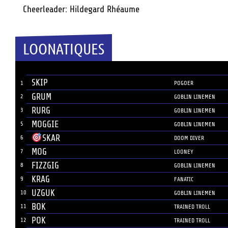
Cheerleader: Hildegard Rhéaume
LOONATIQUES
JOUEUR
#
POSITION
SKIP
1
POGOER
GRUM
2
GOBLIN LINEMEN
RURG
3
GOBLIN LINEMEN
MOGGIE
5
GOBLIN LINEMEN
SKAR
6
DOOM DIVER
MOG
7
LOONEY
FIZZGIG
8
GOBLIN LINEMEN
KRAG
9
FANATIC
UZGUK
10
GOBLIN LINEMEN
BOK
11
TRAINED TROLL
POK
12
TRAINED TROLL