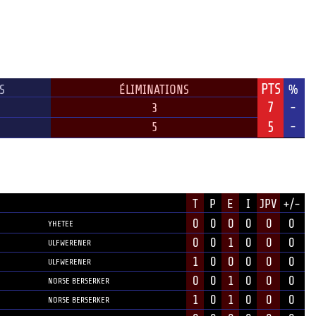
PTS
S
ÉLIMINATIONS
%
7
-
3
5
-
5
T
P
E
I
JPV
+/-
POSITION
0
0
0
0
0
0
YHETEE
0
0
1
0
0
0
ULFWERENER
1
0
0
0
0
0
ULFWERENER
0
0
1
0
0
0
NORSE BERSERKER
1
0
1
0
0
0
NORSE BERSERKER