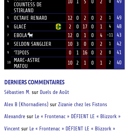
49
10
1
5
0
2
0
4
COUNTESS DE
STIRLAND
49
OCTAVE RENARD
12
0
2
0
2
1
5
48
GLACÉ
2
0
17
0
1
4
6
43
12
0
1
0
4
EBOLA
-11
7
42
SELDON SANGLIER
10
3
0
0
2
1
8
41
‘TIPOIS
0
1
16
0
2
0
9
MARC-ASTRE
40
10
2
1
0
1
10
2
MATOU
DERNIERS COMMENTAIRES
Sébastien M.
sur
Duels de Août
Alex B (Khornadiens)
sur
Zizanie chez les Fistons
Alexandre
sur
Le « Frontenac » DÉFIENT LE « Blizzork »
Vincent
sur
Le « Frontenac » DÉFIENT LE « Blizzork »