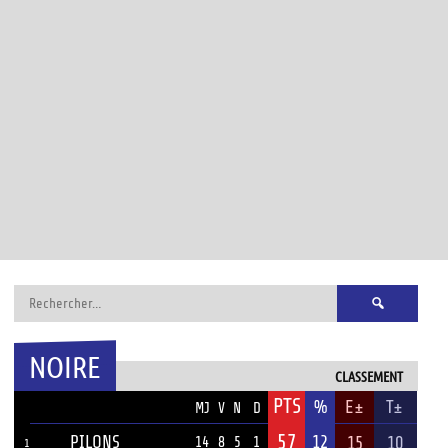
Rechercher :
NOIRE
CLASSEMENT
PTS
ÉQUIPE
%
E±
T±
MJ
V
N
D
57
PILONS
12
15
10
14
8
5
1
1