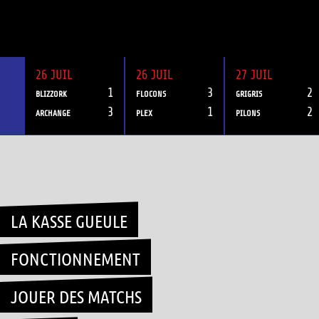
26 JUIL
26 JUIL
27 JUIL
1
3
2
BLIZZORK
FLOCONS
GRIGRIS
3
1
2
ARCHANGE
PLEX
PILONS
Skip
to
content
LA KASSE GUEULE
FONCTIONNEMENT
JOUER DES MATCHS