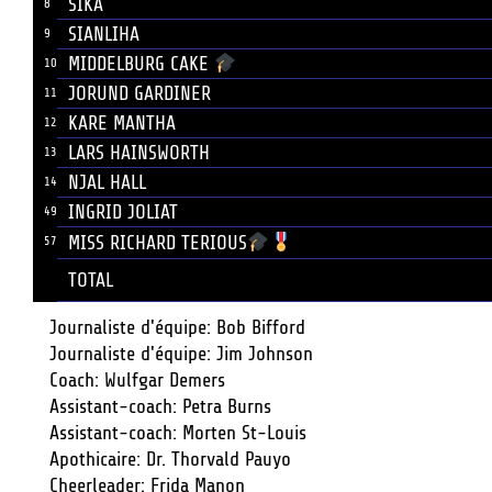
SIKA
8
SIANLIHA
9
MIDDELBURG CAKE
10
JORUND GARDINER
11
KARE MANTHA
12
LARS HAINSWORTH
13
NJAL HALL
14
INGRID JOLIAT
49
MISS RICHARD TERIOUS
57
TOTAL
Journaliste d'équipe: Bob Bifford
Journaliste d'équipe: Jim Johnson
Coach: Wulfgar Demers
Assistant-coach: Petra Burns
Assistant-coach: Morten St-Louis
Apothicaire: Dr. Thorvald Pauyo
Cheerleader: Frida Manon