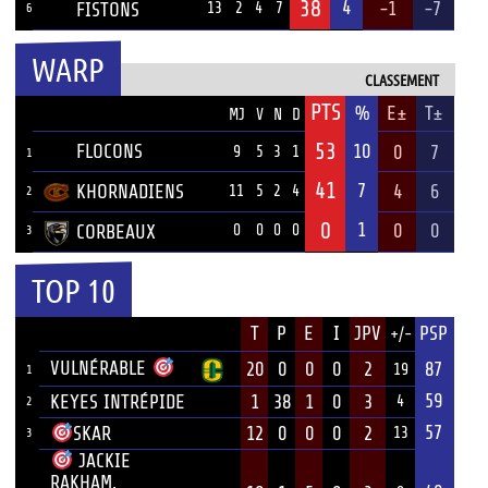
38
4
-1
-7
FISTONS
13
2
4
7
6
WARP
CLASSEMENT
PTS
ÉQUIPE
%
E±
T±
MJ
V
N
D
53
FLOCONS
10
0
7
9
5
3
1
1
41
7
KHORNADIENS
4
6
11
5
2
4
2
0
1
0
0
CORBEAUX
0
0
0
0
3
TOP 10
JOUEUR
T
P
E
I
JPV
PSP
+/-
ÉQUIPE
VULNÉRABLE
20
0
0
0
2
87
19
1
59
KEYES INTRÉPIDE
1
38
1
0
3
4
2
57
12
0
0
0
2
SKAR
13
3
JACKIE
RAKHAM,