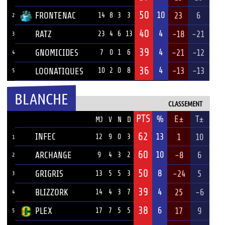
50
10
FRONTENAC
23
6
14
8
3
3
2
40
4
RATZ
-18
-21
23
4
6
13
3
39
4
GNOMICIDES
-21
-12
7
0
1
6
4
36
4
-13
-13
LOONATIQUES
10
2
0
8
5
BLANCHE
CLASSEMENT
PTS
ÉQUIPE
%
E±
T±
MJ
V
N
D
62
INFEC
13
1
10
12
9
0
3
1
60
10
ARCHANGE
-8
6
9
4
3
2
2
50
8
GRIGRIS
-24
5
13
5
5
3
3
39
4
BLIZZORK
25
-6
14
4
3
7
4
38
6
PLEX
17
9
17
7
5
5
5