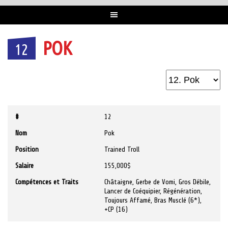
POK
12
#
12
Nom
Pok
Position
Trained Troll
Salaire
155,000$
Compétences et Traits
Châtaigne, Gerbe de Vomi, Gros Débile,
Lancer de Coéquipier, Régénération,
Toujours Affamé, Bras Musclé (6*),
+CP (16)