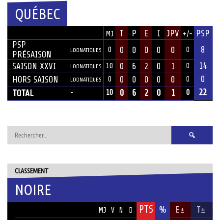
QUÉBEC
SAISON
T
P
E
I
JPV
PSP
MJ
+/-
ÉQUIPE
PSP
8
0
0
0
0
0
0
0
LOONATIQUES
PRÉSAISON
14
SAISON XXVI
0
6
2
0
1
10
0
LOONATIQUES
0
HORS SAISON
0
0
0
0
0
0
0
LOONATIQUES
22
0
6
2
0
1
TOTAL
10
0
-
Rechercher :
CLASSEMENT
NOIRE
PTS
ÉQUIPE
%
E±
T±
MJ
V
N
D