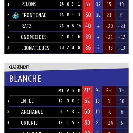
57
PILONS
12
15
10
14
8
5
1
1
50
10
FRONTENAC
23
6
14
8
3
3
2
40
4
RATZ
-20
-23
24
4
6
14
3
39
4
GNOMICIDES
-21
-12
7
0
1
6
4
36
4
-13
-13
LOONATIQUES
10
2
0
8
5
CLASSEMENT
BLANCHE
PTS
ÉQUIPE
%
E±
T±
MJ
V
N
D
62
INFEC
13
1
10
12
9
0
3
1
60
10
ARCHANGE
-8
6
9
4
3
2
2
50
8
GRIGRIS
-24
5
13
5
5
3
3