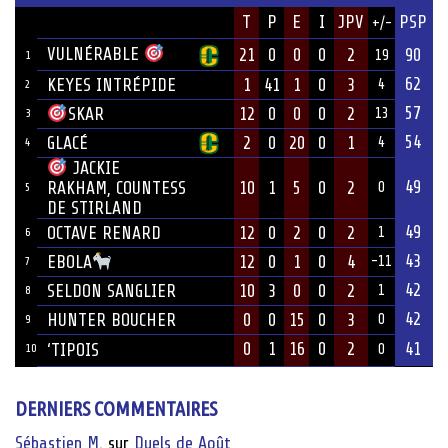
JOUEUR
T
P
E
I
JPV
PSP
+/-
ÉQUIPE
VULNÉRABLE
21
0
0
0
2
90
19
1
62
KEYES INTRÉPIDE
1
41
1
0
3
4
2
57
12
0
0
0
2
SKAR
13
3
54
GLACÉ
2
0
20
0
1
4
4
JACKIE
49
10
1
5
0
2
RAKHAM, COUNTESS
0
5
DE STIRLAND
49
OCTAVE RENARD
12
0
2
0
2
1
6
43
12
0
1
0
4
EBOLA
-11
7
42
SELDON SANGLIER
10
3
0
0
2
1
8
42
HUNTER BOUCHER
0
0
15
0
3
0
9
0
1
16
0
2
41
‘TIPOIS
10
0
DERNIERS COMMENTAIRES
Sébastien M.
sur
Duels de Août