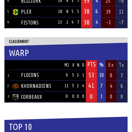
39
4
BLIZZORK
25
-6
14
4
3
7
4
38
6
PLEX
19
11
18
8
5
5
5
38
4
-1
-7
FISTONS
13
2
4
7
6
CLASSEMENT
WARP
PTS
ÉQUIPE
%
E±
T±
MJ
V
N
D
53
FLOCONS
10
0
7
9
5
3
1
1
41
7
KHORNADIENS
4
6
11
5
2
4
2
0
1
0
0
CORBEAUX
0
0
0
0
3
TOP 10