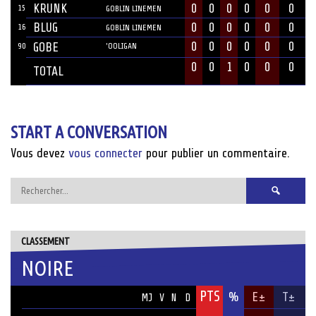
KRUNK
0
0
0
0
0
0
15
GOBLIN LINEMEN
BLUG
0
0
0
0
0
0
16
GOBLIN LINEMEN
0
0
0
0
0
0
GOBE
90
'OOLIGAN
0
0
1
0
0
0
TOTAL
START A CONVERSATION
Vous devez
vous connecter
pour publier un commentaire.
Rechercher :
CLASSEMENT
NOIRE
PTS
ÉQUIPE
%
E±
T±
MJ
V
N
D