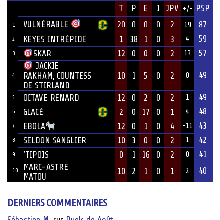
JOUEUR
T
P
E
I
JPV
PSP
+/-
ÉQUIPE
VULNÉRABLE
20
0
0
0
2
87
19
1
59
KEYES INTRÉPIDE
1
38
1
0
3
4
2
57
12
0
0
0
2
SKAR
13
3
JACKIE
49
10
1
5
0
2
RAKHAM, COUNTESS
0
4
DE STIRLAND
49
OCTAVE RENARD
12
0
2
0
2
1
5
48
GLACÉ
2
0
17
0
1
4
6
43
12
0
1
0
4
EBOLA
-11
7
42
SELDON SANGLIER
10
3
0
0
2
1
8
41
‘TIPOIS
0
1
16
0
2
0
9
MARC-ASTRE
40
10
2
1
0
1
10
2
MATOU
DERNIERS COMMENTAIRES
Sébastien M.
sur
Duels de Août