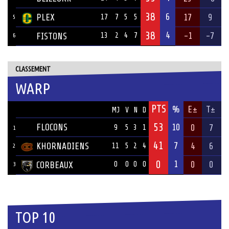
38
6
PLEX
17
9
17
7
5
5
5
38
4
-1
-7
FISTONS
13
2
4
7
6
CLASSEMENT
WARP
PTS
ÉQUIPE
%
E±
T±
MJ
V
N
D
53
FLOCONS
10
0
7
9
5
3
1
1
41
7
KHORNADIENS
4
6
11
5
2
4
2
0
1
0
0
CORBEAUX
0
0
0
0
3
TOP 10