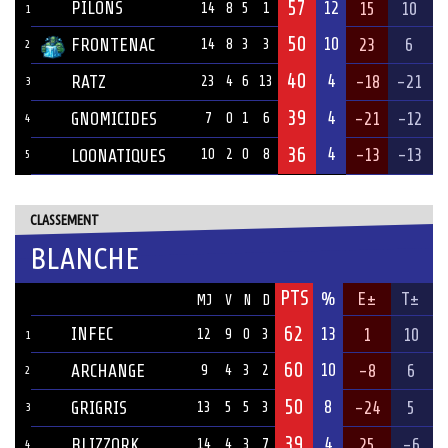
57
PILONS
12
15
10
14
8
5
1
1
50
10
FRONTENAC
23
6
14
8
3
3
2
40
4
RATZ
-18
-21
23
4
6
13
3
39
4
GNOMICIDES
-21
-12
7
0
1
6
4
36
4
-13
-13
LOONATIQUES
10
2
0
8
5
CLASSEMENT
BLANCHE
PTS
ÉQUIPE
%
E±
T±
MJ
V
N
D
62
INFEC
13
1
10
12
9
0
3
1
60
10
ARCHANGE
-8
6
9
4
3
2
2
50
8
GRIGRIS
-24
5
13
5
5
3
3
39
4
BLIZZORK
25
-6
14
4
3
7
4