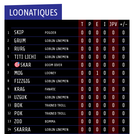
LOONATIQUES
JOUEUR
T
P
E
I
JPV
+/-
#
POSITION
SKIP
0
0
0
0
0
0
1
POGOER
GRUM
0
0
0
0
0
0
2
GOBLIN LINEMEN
RURG
0
0
0
0
0
0
3
GOBLIN LINEMEN
TITI LICHI
0
0
0
0
0
0
5
GOBLIN LINEMEN
0
0
0
0
0
0
SKAR
6
DOOM DIVER
MOG
0
0
1
0
0
0
7
LOONEY
FIZZGIG
0
0
0
0
0
0
8
GOBLIN LINEMEN
KRAG
0
0
0
0
0
0
9
FANATIC
UZGUK
0
0
0
0
0
0
10
GOBLIN LINEMEN
BOK
0
0
0
0
0
0
11
TRAINED TROLL
POK
0
0
0
0
0
0
12
TRAINED TROLL
ZOD
0
0
0
0
0
0
13
BOMMA
SKARRA
0
0
0
0
0
0
14
GOBLIN LINEMEN