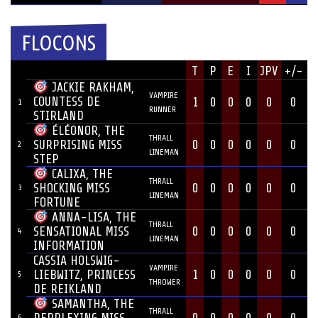
FLOCONS
JOUEUR
T
P
E
I
JPV
+/-
#
POSITION
JACKIE RAKHAM,
VAMPIRE
COUNTESS DE
1
0
0
0
0
0
1
RUNNER
STIRLAND
ÉLÉONOR, THE
THRALL
0
0
0
0
0
0
SURPRISING MISS
2
LINEMAN
STEP
CALIXA, THE
THRALL
0
0
0
0
0
0
SHOCKING MISS
3
LINEMAN
FORTUNE
ANNA-LISA, THE
THRALL
0
0
0
0
0
0
SENSATIONAL MISS
4
LINEMAN
INFORMATION
CASSIA HOLSWIG-
VAMPIRE
LIEBWITZ, PRINCESS
1
0
0
0
0
0
5
THROWER
DE REIKLAND
SAMANTHA, THE
THRALL
6