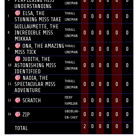
0
0
0
0
0
0
PERPLEXING MISS
LINEMAN
UNDERSTANDING
ELSA, THE
THRALL
0
0
0
0
0
0
7
STUNNING MISS TAKE
LINEMAN
GUILLAUMETTE, THE
THRALL
INCREDIBLE MISS
0
0
0
0
0
0
8
LINEMAN
MIKKAA
ONA, THE AMAZING
THRALL
0
0
0
0
0
0
9
MISS TICK
LINEMAN
JUDITH, THE
THRALL
0
0
0
0
0
0
ASTONISHING MISS
10
LINEMAN
IDENTIFIED
NADIA, THE
THRALL
0
0
0
0
0
0
SPECTACULAR MISS
11
LINEMAN
ADVENTURE
FIERY
0
0
0
0
0
0
SCRATCH
12
FAMILIAR
GNOBLAR-
0
0
0
0
0
0
ZIP
14
EN-CHEF
2
0
0
0
0
0
TOTAL