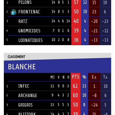
57
PILONS
12
15
10
14
8
5
1
1
50
10
FRONTENAC
23
6
14
8
3
3
2
40
4
RATZ
-20
-23
24
4
6
14
3
39
4
GNOMICIDES
-21
-12
7
0
1
6
4
36
4
-13
-13
LOONATIQUES
10
2
0
8
5
CLASSEMENT
BLANCHE
PTS
ÉQUIPE
%
E±
T±
MJ
V
N
D
62
INFEC
13
1
10
12
9
0
3
1
60
10
ARCHANGE
-8
6
9
4
3
2
2
50
8
GRIGRIS
-24
5
13
5
5
3
3
39
4
BLIZZORK
25
-6
14
4
3
7
4