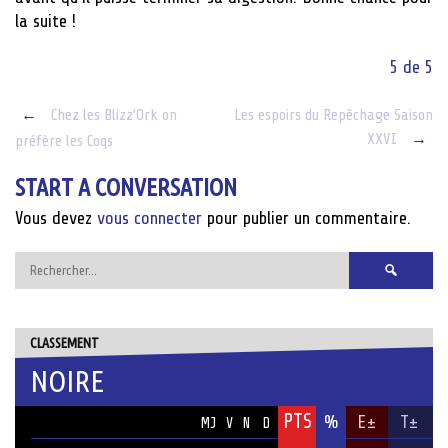
la suite !
5 de 5
Post
←
Chez les Blizz’Ork on
Les espoirs du Repêchage Saison
XXVI
→
préfère les Coqs
navigation
START A CONVERSATION
Vous devez
vous connecter
pour publier un commentaire.
Rechercher :
CLASSEMENT
NOIRE
PTS
ÉQUIPE
%
E±
T±
MJ
V
N
D