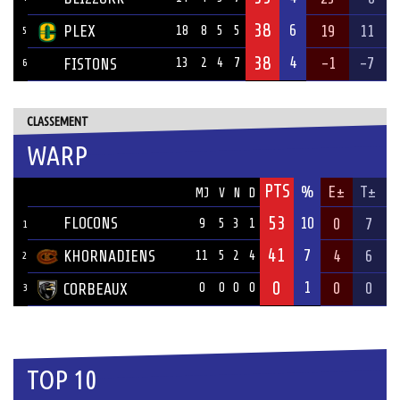
38
6
PLEX
19
11
18
8
5
5
5
38
4
-1
-7
FISTONS
13
2
4
7
6
CLASSEMENT
WARP
PTS
ÉQUIPE
%
E±
T±
MJ
V
N
D
53
FLOCONS
10
0
7
9
5
3
1
1
41
7
KHORNADIENS
4
6
11
5
2
4
2
0
1
0
0
CORBEAUX
0
0
0
0
3
TOP 10