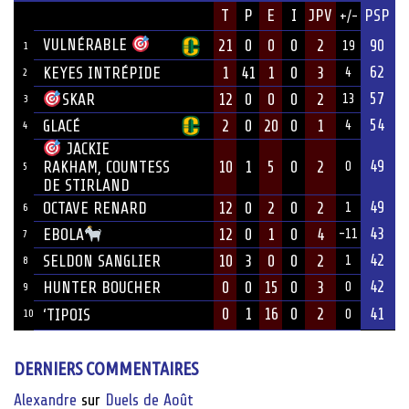
JOUEUR
T
P
E
I
JPV
PSP
+/-
ÉQUIPE
VULNÉRABLE
21
0
0
0
2
90
19
1
62
KEYES INTRÉPIDE
1
41
1
0
3
4
2
57
12
0
0
0
2
SKAR
13
3
54
GLACÉ
2
0
20
0
1
4
4
JACKIE
49
10
1
5
0
2
RAKHAM, COUNTESS
0
5
DE STIRLAND
49
OCTAVE RENARD
12
0
2
0
2
1
6
43
12
0
1
0
4
EBOLA
-11
7
42
SELDON SANGLIER
10
3
0
0
2
1
8
42
HUNTER BOUCHER
0
0
15
0
3
0
9
0
1
16
0
2
41
‘TIPOIS
10
0
DERNIERS COMMENTAIRES
Alexandre
sur
Duels de Août