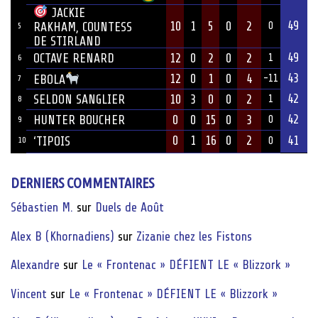
JACKIE
49
10
1
5
0
2
RAKHAM, COUNTESS
0
5
DE STIRLAND
49
OCTAVE RENARD
12
0
2
0
2
1
6
43
12
0
1
0
4
EBOLA
-11
7
42
SELDON SANGLIER
10
3
0
0
2
1
8
42
HUNTER BOUCHER
0
0
15
0
3
0
9
0
1
16
0
2
41
‘TIPOIS
10
0
DERNIERS COMMENTAIRES
Sébastien M.
sur
Duels de Août
Alex B (Khornadiens)
sur
Zizanie chez les Fistons
Alexandre
sur
Le « Frontenac » DÉFIENT LE « Blizzork »
Vincent
sur
Le « Frontenac » DÉFIENT LE « Blizzork »