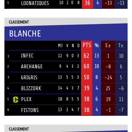
36
4
-13
-13
LOONATIQUES
10
2
0
8
5
CLASSEMENT
BLANCHE
PTS
ÉQUIPE
%
E±
T±
MJ
V
N
D
62
INFEC
13
1
10
12
9
0
3
1
60
10
ARCHANGE
-8
6
9
4
3
2
2
50
8
GRIGRIS
-24
5
13
5
5
3
3
39
4
BLIZZORK
25
-6
14
4
3
7
4
38
6
PLEX
19
11
18
8
5
5
5
38
4
-1
-7
FISTONS
13
2
4
7
6
CLASSEMENT