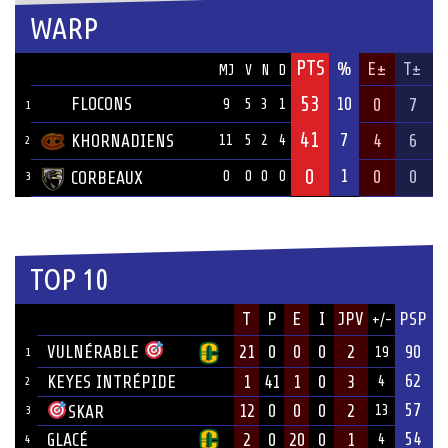
WARP
PTS
ÉQUIPE
%
E±
T±
MJ
V
N
D
53
FLOCONS
10
0
7
9
5
3
1
1
41
7
KHORNADIENS
4
6
11
5
2
4
2
0
1
0
0
CORBEAUX
0
0
0
0
3
TOP 10
JOUEUR
T
P
E
I
JPV
PSP
+/-
ÉQUIPE
VULNÉRABLE
21
0
0
0
2
90
19
1
62
KEYES INTRÉPIDE
1
41
1
0
3
4
2
57
12
0
0
0
2
SKAR
13
3
54
GLACÉ
2
0
20
0
1
4
4