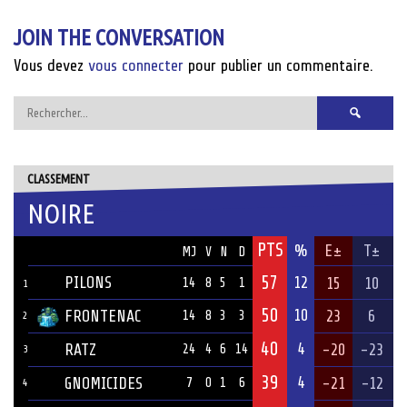
JOIN THE CONVERSATION
Vous devez
vous connecter
pour publier un commentaire.
Rechercher :
CLASSEMENT
NOIRE
PTS
ÉQUIPE
%
E±
T±
MJ
V
N
D
57
PILONS
12
15
10
14
8
5
1
1
50
10
FRONTENAC
23
6
14
8
3
3
2
40
4
RATZ
-20
-23
24
4
6
14
3
39
4
GNOMICIDES
-21
-12
7
0
1
6
4