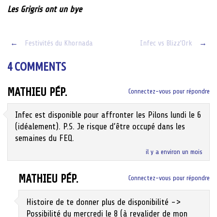
Les Grigris ont un bye
Post
←
Festivités du Khornada
Infec vs Blizz’Ork
→
navigation
4 COMMENTS
MATHIEU PÉP.
Connectez-vous pour répondre
Infec est disponible pour affronter les Pilons lundi le 6
(idéalement). P.S. Je risque d’être occupé dans les
semaines du FEQ.
il y a environ un mois
MATHIEU PÉP.
Connectez-vous pour répondre
Histoire de te donner plus de disponibilité ->
Possibilité du mercredi le 8 (à revalider de mon