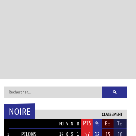
Rechercher :
NOIRE
CLASSEMENT
PTS
ÉQUIPE
%
E±
T±
MJ
V
N
D
57
PILONS
12
15
10
14
8
5
1
1