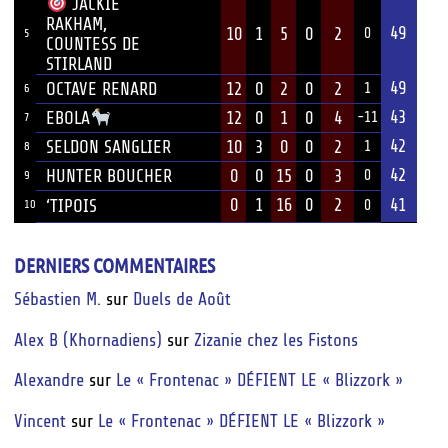
JACKIE
RAKHAM,
49
10
1
5
0
2
0
5
COUNTESS DE
STIRLAND
49
OCTAVE RENARD
12
0
2
0
2
1
6
43
12
0
1
0
4
EBOLA
-11
7
42
SELDON SANGLIER
10
3
0
0
2
1
8
42
HUNTER BOUCHER
0
0
15
0
3
0
9
0
1
16
0
2
41
‘TIPOIS
10
0
DERNIERS COMMENTAIRES
Sébastien M.
sur
Duels de Août
Alex B (Khornadiens)
sur
Zizanie chez les Fistons
Alexandre
sur
Le « Frontenac » DÉFIENT LE « Blizzork »
Vincent
sur
Le « Frontenac » DÉFIENT LE « Blizzork »