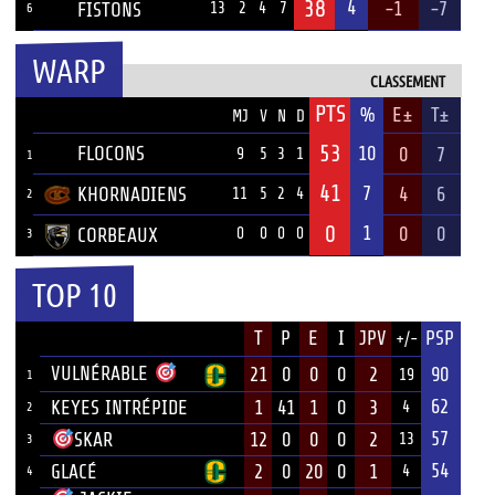
38
4
-1
-7
FISTONS
13
2
4
7
6
WARP
CLASSEMENT
PTS
ÉQUIPE
%
E±
T±
MJ
V
N
D
53
FLOCONS
10
0
7
9
5
3
1
1
41
7
KHORNADIENS
4
6
11
5
2
4
2
0
1
0
0
CORBEAUX
0
0
0
0
3
TOP 10
JOUEUR
T
P
E
I
JPV
PSP
+/-
ÉQUIPE
VULNÉRABLE
21
0
0
0
2
90
19
1
62
KEYES INTRÉPIDE
1
41
1
0
3
4
2
57
12
0
0
0
2
SKAR
13
3
54
GLACÉ
2
0
20
0
1
4
4