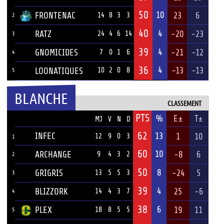
50
10
FRONTENAC
23
6
14
8
3
3
2
40
4
RATZ
-20
-23
24
4
6
14
3
39
4
GNOMICIDES
-21
-12
7
0
1
6
4
36
4
-13
-13
LOONATIQUES
10
2
0
8
5
BLANCHE
CLASSEMENT
PTS
ÉQUIPE
%
E±
T±
MJ
V
N
D
62
INFEC
13
1
10
12
9
0
3
1
60
10
ARCHANGE
-8
6
9
4
3
2
2
50
8
GRIGRIS
-24
5
13
5
5
3
3
39
4
BLIZZORK
25
-6
14
4
3
7
4
38
6
PLEX
19
11
18
8
5
5
5