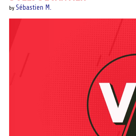
Sébastien M.
by