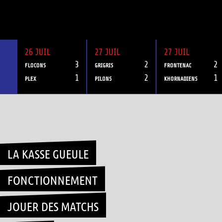
26 JUIL
27 JUIL
27 JUIL
3
2
2
FLOCONS
GRIGRIS
FRONTENAC
1
2
1
PLEX
PILONS
KHORNADIENS
Skip
to
content
LA KASSE GUEULE
FONCTIONNEMENT
JOUER DES MATCHS