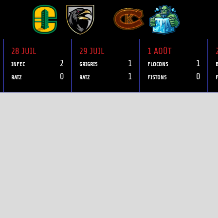
28 JUIL
29 JUIL
1 AOÛT
2
1
1
INFEC
GRIGRIS
FLOCONS
0
1
0
RATZ
RATZ
FISTONS