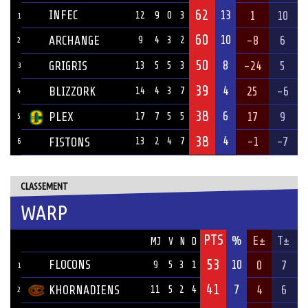
62
INFEC
13
1
10
12
9
0
3
1
60
10
ARCHANGE
-8
6
9
4
3
2
2
50
8
GRIGRIS
-24
5
13
5
5
3
3
39
4
BLIZZORK
25
-6
14
4
3
7
4
38
6
PLEX
17
9
17
7
5
5
5
38
4
-1
-7
FISTONS
13
2
4
7
6
CLASSEMENT
WARP
PTS
ÉQUIPE
%
E±
T±
MJ
V
N
D
53
FLOCONS
10
0
7
9
5
3
1
1
41
7
KHORNADIENS
4
6
11
5
2
4
2