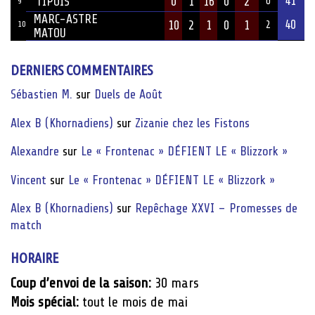
41
‘TIPOIS
0
1
16
0
2
0
9
MARC-ASTRE
40
10
2
1
0
1
10
2
MATOU
DERNIERS COMMENTAIRES
Sébastien M.
sur
Duels de Août
Alex B (Khornadiens)
sur
Zizanie chez les Fistons
Alexandre
sur
Le « Frontenac » DÉFIENT LE « Blizzork »
Vincent
sur
Le « Frontenac » DÉFIENT LE « Blizzork »
Alex B (Khornadiens)
sur
Repêchage XXVI – Promesses de
match
HORAIRE
Coup d’envoi de la saison:
30 mars
Mois spécial:
tout le mois de mai