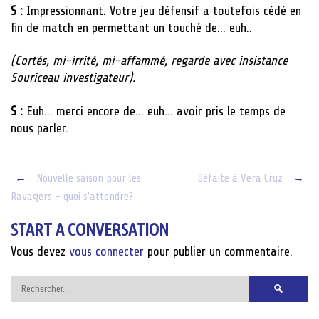
S :
Impressionnant. Votre jeu défensif a toutefois cédé en
fin de match en permettant un touché de… euh..
(Cortés, mi-irrité, mi-affammé, regarde avec insistance
Souriceau investigateur).
S :
Euh… merci encore de… euh… avoir pris le temps de
nous parler.
Post
←
Nouvelle saison pour les
Défaite à Vera Cruz
→
Ravagers – quoi s’attendre?
navigation
START A CONVERSATION
Vous devez
vous connecter
pour publier un commentaire.
Rechercher :