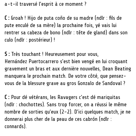
a-t-il traversé l’esprit à ce moment ?
C :
Groah ! Hijo de puta coño de su madre (ndlr : fils de
pute enculé de sa mère) la prochaine fois, yé vais lui
rentrer sa cabeza de bono (ndlr : tête de gland) dans son
culo (ndlr : postérieur) !
S :
Très touchant ! Heureusement pour vous,
Hernández Puertocarrero s’est bien vengé en lui croquant
gravement un bras et aux dernière nouvelles, Dean Beating
manquera le prochain match. De votre côté, que pensez-
vous de la blessure grave au gros Gonzalo de Sandoval ?
C :
Pour dé vétérans, les Ravagers c’est dé mariquitas
(ndlr : chochottes). Sans trop forcer, on a réussi le même
nombre de sorties qu’eux (2-2). D’ici quelques match, je ne
donnerai plus cher de la peau de ces cabrón (ndlr :
connards).