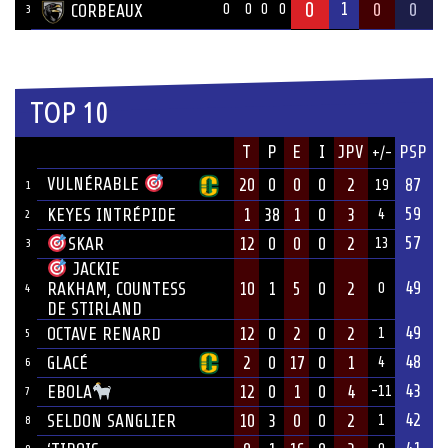
0
1
0
0
CORBEAUX
0
0
0
0
3
TOP 10
JOUEUR
T
P
E
I
JPV
PSP
+/-
ÉQUIPE
VULNÉRABLE
20
0
0
0
2
87
19
1
59
KEYES INTRÉPIDE
1
38
1
0
3
4
2
57
12
0
0
0
2
SKAR
13
3
JACKIE
49
10
1
5
0
2
RAKHAM, COUNTESS
0
4
DE STIRLAND
49
OCTAVE RENARD
12
0
2
0
2
1
5
48
GLACÉ
2
0
17
0
1
4
6
43
12
0
1
0
4
EBOLA
-11
7
42
SELDON SANGLIER
10
3
0
0
2
1
8