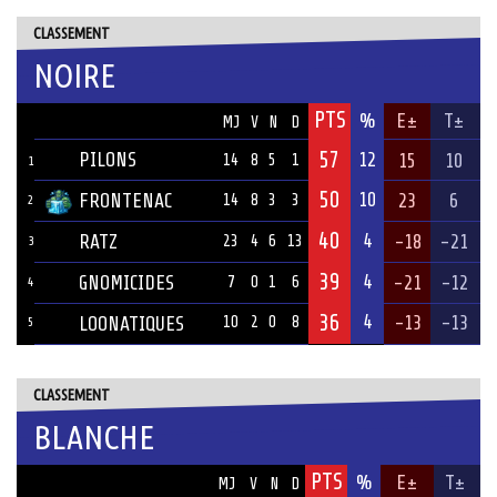
CLASSEMENT
NOIRE
PTS
ÉQUIPE
%
E±
T±
MJ
V
N
D
57
PILONS
12
15
10
14
8
5
1
1
50
10
FRONTENAC
23
6
14
8
3
3
2
40
4
RATZ
-18
-21
23
4
6
13
3
39
4
GNOMICIDES
-21
-12
7
0
1
6
4
36
4
-13
-13
LOONATIQUES
10
2
0
8
5
CLASSEMENT
BLANCHE
PTS
ÉQUIPE
%
E±
T±
MJ
V
N
D