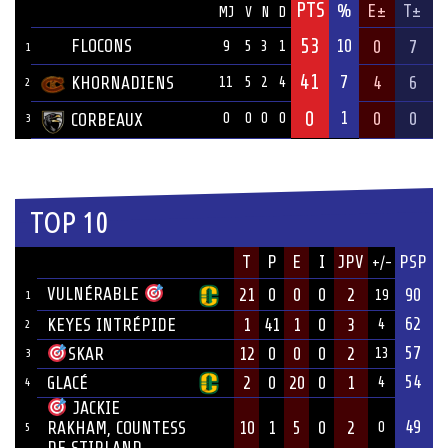
PTS
ÉQUIPE
%
E±
T±
MJ
V
N
D
53
FLOCONS
10
0
7
9
5
3
1
1
41
7
KHORNADIENS
4
6
11
5
2
4
2
0
1
0
0
CORBEAUX
0
0
0
0
3
TOP 10
JOUEUR
T
P
E
I
JPV
PSP
+/-
ÉQUIPE
VULNÉRABLE
21
0
0
0
2
90
19
1
62
KEYES INTRÉPIDE
1
41
1
0
3
4
2
57
12
0
0
0
2
SKAR
13
3
54
GLACÉ
2
0
20
0
1
4
4
JACKIE
49
10
1
5
0
2
RAKHAM, COUNTESS
0
5
DE STIRLAND