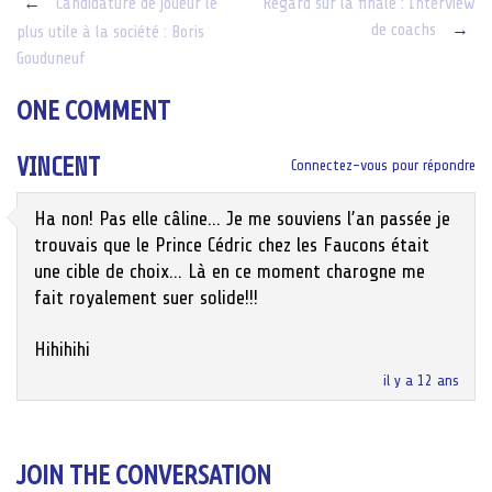
Post
←
Candidature de joueur le
Regard sur la finale : Interview
de coachs
→
plus utile à la société : Boris
navigation
Gouduneuf
ONE COMMENT
VINCENT
Connectez-vous pour répondre
Ha non! Pas elle câline… Je me souviens l’an passée je
trouvais que le Prince Cédric chez les Faucons était
une cible de choix… Là en ce moment charogne me
fait royalement suer solide!!!
Hihihihi
il y a 12 ans
JOIN THE CONVERSATION