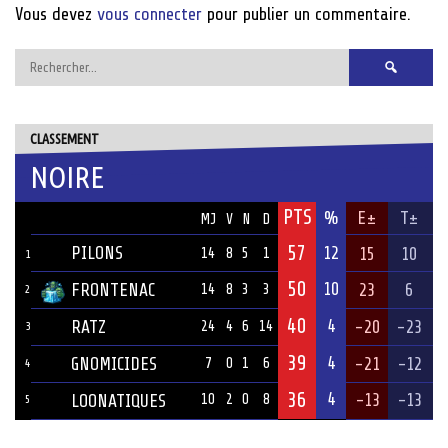
Vous devez
vous connecter
pour publier un commentaire.
Rechercher :
CLASSEMENT
NOIRE
PTS
ÉQUIPE
%
E±
T±
MJ
V
N
D
57
PILONS
12
15
10
14
8
5
1
1
50
10
FRONTENAC
23
6
14
8
3
3
2
40
4
RATZ
-20
-23
24
4
6
14
3
39
4
GNOMICIDES
-21
-12
7
0
1
6
4
36
4
-13
-13
LOONATIQUES
10
2
0
8
5