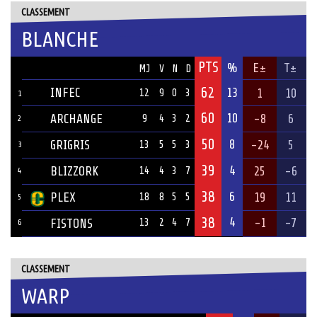
CLASSEMENT
BLANCHE
PTS
ÉQUIPE
%
E±
T±
MJ
V
N
D
62
INFEC
13
1
10
12
9
0
3
1
60
10
ARCHANGE
-8
6
9
4
3
2
2
50
8
GRIGRIS
-24
5
13
5
5
3
3
39
4
BLIZZORK
25
-6
14
4
3
7
4
38
6
PLEX
19
11
18
8
5
5
5
38
4
-1
-7
FISTONS
13
2
4
7
6
CLASSEMENT
WARP