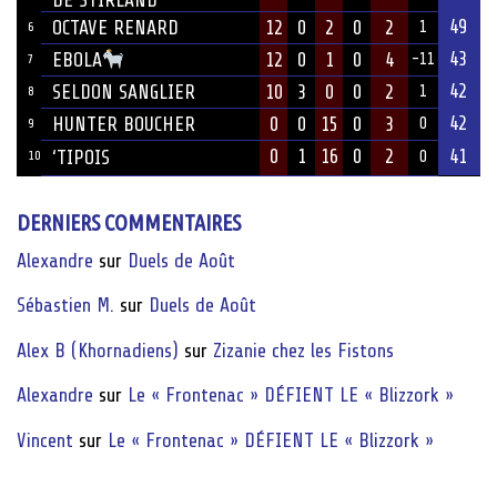
49
OCTAVE RENARD
12
0
2
0
2
1
6
43
12
0
1
0
4
EBOLA
-11
7
42
SELDON SANGLIER
10
3
0
0
2
1
8
42
HUNTER BOUCHER
0
0
15
0
3
0
9
0
1
16
0
2
41
‘TIPOIS
10
0
DERNIERS COMMENTAIRES
Alexandre
sur
Duels de Août
Sébastien M.
sur
Duels de Août
Alex B (Khornadiens)
sur
Zizanie chez les Fistons
Alexandre
sur
Le « Frontenac » DÉFIENT LE « Blizzork »
Vincent
sur
Le « Frontenac » DÉFIENT LE « Blizzork »