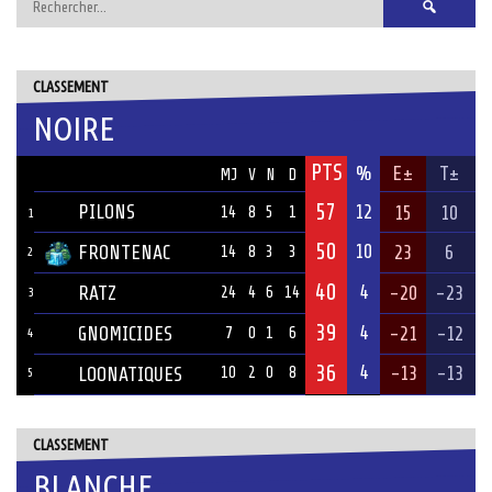
CLASSEMENT
NOIRE
PTS
ÉQUIPE
%
E±
T±
MJ
V
N
D
57
PILONS
12
15
10
14
8
5
1
1
50
10
FRONTENAC
23
6
14
8
3
3
2
40
4
RATZ
-20
-23
24
4
6
14
3
39
4
GNOMICIDES
-21
-12
7
0
1
6
4
36
4
-13
-13
LOONATIQUES
10
2
0
8
5
CLASSEMENT
BLANCHE