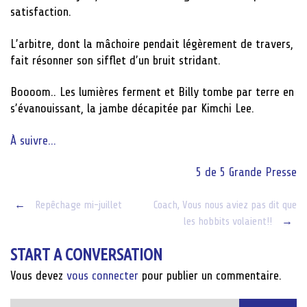
satisfaction.
L’arbitre, dont la mâchoire pendait légèrement de travers,
fait résonner son sifflet d’un bruit stridant.
Boooom.. Les lumières ferment et Billy tombe par terre en
s’évanouissant, la jambe décapitée par Kimchi Lee.
À suivre…
5 de 5
Grande Presse
Post
←
Repêchage mi-juillet
Coach, Vous nous aviez pas dit que
les hobbits volaient!!
→
navigation
START A CONVERSATION
Vous devez
vous connecter
pour publier un commentaire.
Rechercher :