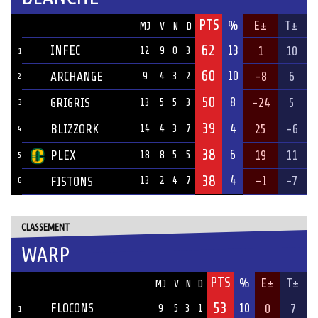
PTS
ÉQUIPE
%
E±
T±
MJ
V
N
D
62
INFEC
13
1
10
12
9
0
3
1
60
10
ARCHANGE
-8
6
9
4
3
2
2
50
8
GRIGRIS
-24
5
13
5
5
3
3
39
4
BLIZZORK
25
-6
14
4
3
7
4
38
6
PLEX
19
11
18
8
5
5
5
38
4
-1
-7
FISTONS
13
2
4
7
6
CLASSEMENT
WARP
PTS
ÉQUIPE
%
E±
T±
MJ
V
N
D
53
FLOCONS
10
0
7
9
5
3
1
1