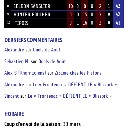
42
SELDON SANGLIER
10
3
0
0
2
1
8
42
HUNTER BOUCHER
0
0
15
0
3
0
9
0
1
16
0
2
41
‘TIPOIS
10
0
DERNIERS COMMENTAIRES
Alexandre
sur
Duels de Août
Sébastien M.
sur
Duels de Août
Alex B (Khornadiens)
sur
Zizanie chez les Fistons
Alexandre
sur
Le « Frontenac » DÉFIENT LE « Blizzork »
Vincent
sur
Le « Frontenac » DÉFIENT LE « Blizzork »
HORAIRE
Coup d’envoi de la saison:
30 mars