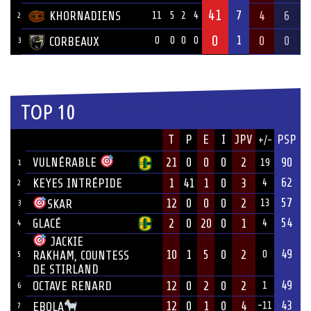
41
7
KHORNADIENS
4
6
11
5
2
4
2
0
1
0
0
CORBEAUX
0
0
0
0
3
TOP 10
JOUEUR
T
P
E
I
JPV
PSP
+/-
ÉQUIPE
VULNÉRABLE
21
0
0
0
2
90
19
1
62
KEYES INTRÉPIDE
1
41
1
0
3
4
2
57
12
0
0
0
2
SKAR
13
3
54
GLACÉ
2
0
20
0
1
4
4
JACKIE
49
10
1
5
0
2
RAKHAM, COUNTESS
0
5
DE STIRLAND
49
OCTAVE RENARD
12
0
2
0
2
1
6
43
12
0
1
0
4
EBOLA
-11
7