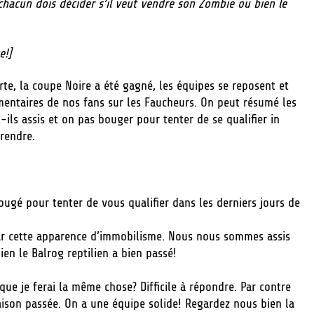
hacun dois décider s’il veut vendre son Zombie ou bien le
e!]
e, la coupe Noire a été gagné, les équipes se reposent et
mentaires de nos fans sur les Faucheurs. On peut résumé les
ils assis et on pas bouger pour tenter de se qualifier in
rendre.
ougé pour tenter de vous qualifier dans les derniers jours de
par cette apparence d’immobilisme. Nous nous sommes assis
en le Balrog reptilien a bien passé!
e que je ferai la même chose? Difficile à répondre. Par contre
aison passée. On a une équipe solide! Regardez nous bien la