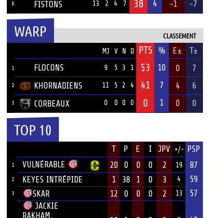
38
4
-1
-7
FISTONS
13
2
4
7
6
WARP
CLASSEMENT
PTS
ÉQUIPE
%
E±
T±
MJ
V
N
D
53
FLOCONS
10
0
7
9
5
3
1
1
41
7
KHORNADIENS
4
6
11
5
2
4
2
0
1
0
0
CORBEAUX
0
0
0
0
3
TOP 10
JOUEUR
T
P
E
I
JPV
PSP
+/-
ÉQUIPE
VULNÉRABLE
20
0
0
0
2
87
19
1
59
KEYES INTRÉPIDE
1
38
1
0
3
4
2
57
12
0
0
0
2
SKAR
13
3
JACKIE
RAKHAM,