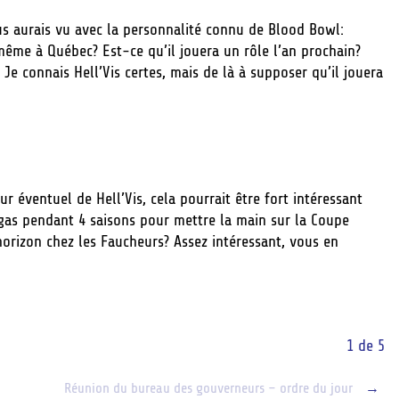
us aurais vu avec la personnalité connu de Blood Bowl:
 même à Québec? Est-ce qu’il jouera un rôle l’an prochain?
Je connais Hell’Vis certes, mais de là à supposer qu’il jouera
r éventuel de Hell’Vis, cela pourrait être fort intéressant
egas pendant 4 saisons pour mettre la main sur la Coupe
horizon chez les Faucheurs? Assez intéressant, vous en
1 de 5
Réunion du bureau des gouverneurs – ordre du jour
→