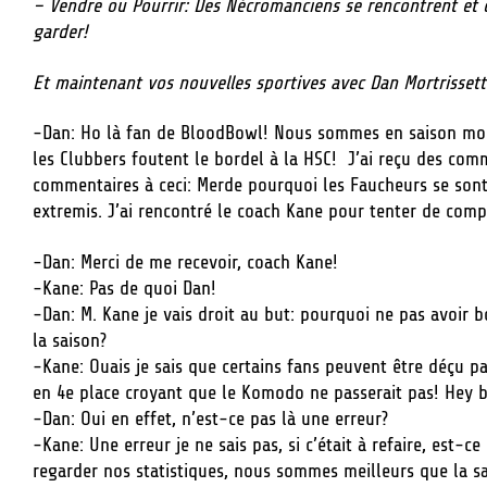
– Vendre ou Pourrir: Des Nécromanciens se rencontrent et c
garder!
Et maintenant vos nouvelles sportives avec Dan Mortrissett
-Dan: Ho là fan de BloodBowl! Nous sommes en saison mort
les Clubbers foutent le bordel à la HSC! J’ai reçu des com
commentaires à ceci: Merde pourquoi les Faucheurs se sont-
extremis. J’ai rencontré le coach Kane pour tenter de comp
-Dan: Merci de me recevoir, coach Kane!
-Kane: Pas de quoi Dan!
-Dan: M. Kane je vais droit au but: pourquoi ne pas avoir b
la saison?
-Kane: Ouais je sais que certains fans peuvent être déçu 
en 4e place croyant que le Komodo ne passerait pas! Hey bi
-Dan: Oui en effet, n’est-ce pas là une erreur?
-Kane: Une erreur je ne sais pas, si c’était à refaire, est-c
regarder nos statistiques, nous sommes meilleurs que la s