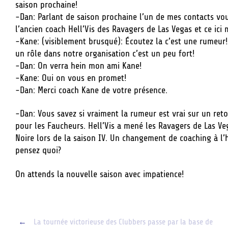
saison prochaine!
-Dan: Parlant de saison prochaine l’un de mes contacts vo
l’ancien coach Hell’Vis des Ravagers de Las Vegas et ce ici
-Kane: (visiblement brusqué): Écoutez la c’est une rumeur! 
un rôle dans notre organisation c’est un peu fort!
-Dan: On verra hein mon ami Kane!
-Kane: Oui on vous en promet!
-Dan: Merci coach Kane de votre présence.
-Dan: Vous savez si vraiment la rumeur est vrai sur un retou
pour les Faucheurs. Hell’Vis a mené les Ravagers de Las V
Noire lors de la saison IV. Un changement de coaching à l’
pensez quoi?
On attends la nouvelle saison avec impatience!
Post
←
La tournée victorieuse des Clubbers passe par la base de