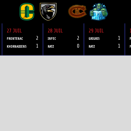
27 JUIL
28 JUIL
29 JUIL
2
2
1
FRONTENAC
INFEC
GRIGRIS
1
0
1
KHORNADIENS
RATZ
RATZ