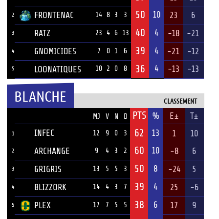
50
10
FRONTENAC
23
6
14
8
3
3
2
40
4
RATZ
-18
-21
23
4
6
13
3
39
4
GNOMICIDES
-21
-12
7
0
1
6
4
36
4
-13
-13
LOONATIQUES
10
2
0
8
5
BLANCHE
CLASSEMENT
PTS
ÉQUIPE
%
E±
T±
MJ
V
N
D
62
INFEC
13
1
10
12
9
0
3
1
60
10
ARCHANGE
-8
6
9
4
3
2
2
50
8
GRIGRIS
-24
5
13
5
5
3
3
39
4
BLIZZORK
25
-6
14
4
3
7
4
38
6
PLEX
17
9
17
7
5
5
5