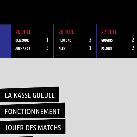
26 JUIL
26 JUIL
27 JUIL
1
3
2
BLIZZORK
FLOCONS
GRIGRIS
3
1
2
ARCHANGE
PLEX
PILONS
Skip
to
content
LA KASSE GUEULE
FONCTIONNEMENT
JOUER DES MATCHS