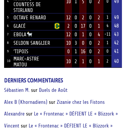
49
10
1
5
0
2
0
4
COUNTESS DE
STIRLAND
49
OCTAVE RENARD
12
0
2
0
2
1
5
48
GLACÉ
2
0
17
0
1
4
6
43
12
0
1
0
4
EBOLA
-11
7
42
SELDON SANGLIER
10
3
0
0
2
1
8
41
‘TIPOIS
0
1
16
0
2
0
9
MARC-ASTRE
40
10
2
1
0
1
10
2
MATOU
DERNIERS COMMENTAIRES
Sébastien M.
sur
Duels de Août
Alex B (Khornadiens)
sur
Zizanie chez les Fistons
Alexandre
sur
Le « Frontenac » DÉFIENT LE « Blizzork »
Vincent
sur
Le « Frontenac » DÉFIENT LE « Blizzork »