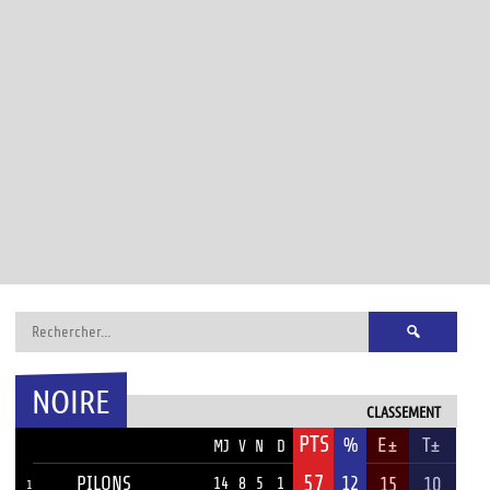
Rechercher :
NOIRE
CLASSEMENT
PTS
ÉQUIPE
%
E±
T±
MJ
V
N
D
57
PILONS
12
15
10
14
8
5
1
1