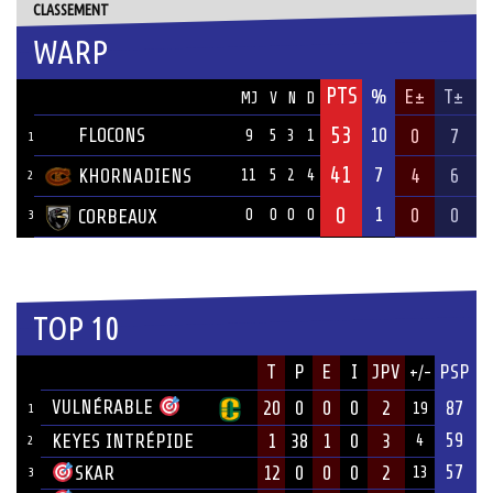
CLASSEMENT
WARP
PTS
ÉQUIPE
%
E±
T±
MJ
V
N
D
53
FLOCONS
10
0
7
9
5
3
1
1
41
7
KHORNADIENS
4
6
11
5
2
4
2
0
1
0
0
CORBEAUX
0
0
0
0
3
TOP 10
JOUEUR
T
P
E
I
JPV
PSP
+/-
ÉQUIPE
VULNÉRABLE
20
0
0
0
2
87
19
1
59
KEYES INTRÉPIDE
1
38
1
0
3
4
2
57
12
0
0
0
2
SKAR
13
3