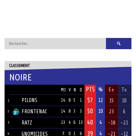
Rechercher :
CLASSEMENT
NOIRE
PTS
ÉQUIPE
%
E±
T±
MJ
V
N
D
57
PILONS
12
15
10
14
8
5
1
1
50
10
FRONTENAC
23
6
14
8
3
3
2
40
4
RATZ
-18
-21
23
4
6
13
3
39
4
GNOMICIDES
-21
-12
7
0
1
6
4