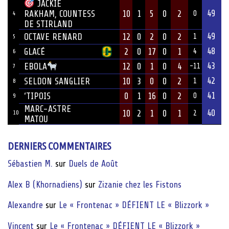
JACKIE
49
10
1
5
0
2
RAKHAM, COUNTESS
0
4
DE STIRLAND
49
OCTAVE RENARD
12
0
2
0
2
1
5
48
GLACÉ
2
0
17
0
1
4
6
43
12
0
1
0
4
EBOLA
-11
7
42
SELDON SANGLIER
10
3
0
0
2
1
8
41
‘TIPOIS
0
1
16
0
2
0
9
MARC-ASTRE
40
10
2
1
0
1
10
2
MATOU
DERNIERS COMMENTAIRES
Sébastien M.
sur
Duels de Août
Alex B (Khornadiens)
sur
Zizanie chez les Fistons
Alexandre
sur
Le « Frontenac » DÉFIENT LE « Blizzork »
Vincent
sur
Le « Frontenac » DÉFIENT LE « Blizzork »