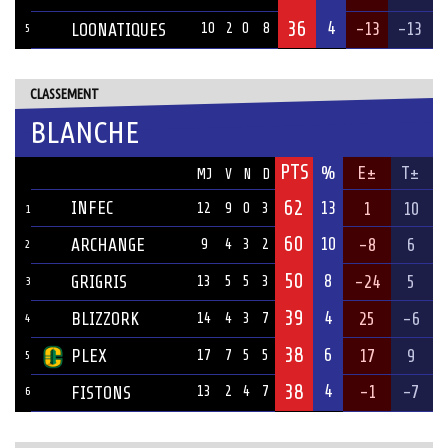
36
4
-13
-13
LOONATIQUES
10
2
0
8
5
CLASSEMENT
BLANCHE
PTS
ÉQUIPE
%
E±
T±
MJ
V
N
D
62
INFEC
13
1
10
12
9
0
3
1
60
10
ARCHANGE
-8
6
9
4
3
2
2
50
8
GRIGRIS
-24
5
13
5
5
3
3
39
4
BLIZZORK
25
-6
14
4
3
7
4
38
6
PLEX
17
9
17
7
5
5
5
38
4
-1
-7
FISTONS
13
2
4
7
6