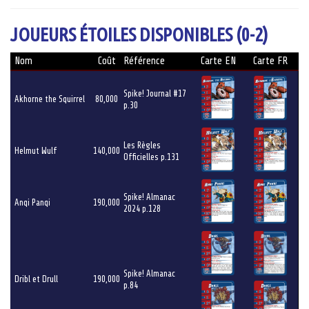
JOUEURS ÉTOILES DISPONIBLES (0-2)
Nom
Coût
Référence
Carte EN
Carte FR
Spike! Journal #17
Akhorne the Squirrel
80,000
p.30
Les Règles
Helmut Wulf
140,000
Officielles p.131
Spike! Almanac
Anqi Panqi
190,000
2024 p.128
Spike! Almanac
Dribl et Drull
190,000
p.84