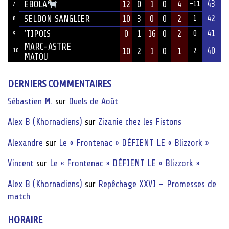
43
12
0
1
0
4
EBOLA
-11
7
42
SELDON SANGLIER
10
3
0
0
2
1
8
41
‘TIPOIS
0
1
16
0
2
0
9
MARC-ASTRE
40
10
2
1
0
1
10
2
MATOU
DERNIERS COMMENTAIRES
Sébastien M.
sur
Duels de Août
Alex B (Khornadiens)
sur
Zizanie chez les Fistons
Alexandre
sur
Le « Frontenac » DÉFIENT LE « Blizzork »
Vincent
sur
Le « Frontenac » DÉFIENT LE « Blizzork »
Alex B (Khornadiens)
sur
Repêchage XXVI – Promesses de
match
HORAIRE