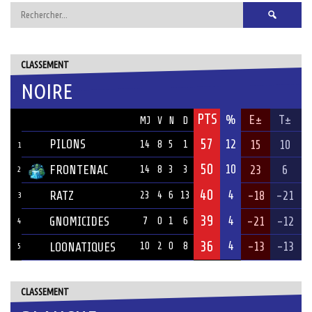
Rechercher :
CLASSEMENT
NOIRE
PTS
ÉQUIPE
%
E±
T±
MJ
V
N
D
57
PILONS
12
15
10
14
8
5
1
1
50
10
FRONTENAC
23
6
14
8
3
3
2
40
4
RATZ
-18
-21
23
4
6
13
3
39
4
GNOMICIDES
-21
-12
7
0
1
6
4
36
4
-13
-13
LOONATIQUES
10
2
0
8
5
CLASSEMENT