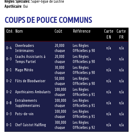
Règles Spéciales:
Super-ligue de Lustrie
Apothicaire
: Oui
COUPS DE POUCE COMMUNS
Qté.
Nom
Coût
Référence
Carte
Carte
EN
FR
Cheerleaders
20,000
Les Règles
0-4
n/a
n/a
Intérimaires
chaque
Officielles p.90
Coachs Assistants à
20,000
Les Règles
0-3
n/a
n/a
Temps Partiel
chaque
Officielles p.90
30,000
Les Règles
0-1
Mage Météo
n/a
n/a
chaque
Officielles p.90
50,000
Les Règles
0-2
Fûts de Bloodweiser
n/a
n/a
chaque
Officielles p.90
100,000
Les Règles
0-2
Apothicaires Ambulants
n/a
n/a
chaque
Officielles p.91
Entraînements
100,000
Les Règles
0-8
n/a
n/a
Supplémentaires
chaque
Officielles p.91
100,000
Les Règles
0-3
Pots-de-vin
n/a
n/a
chaque
Officielles p.91
300,000
Les Règles
0-1
Chef Cuistot Halfling
n/a
n/a
chaque
Officielles p.92