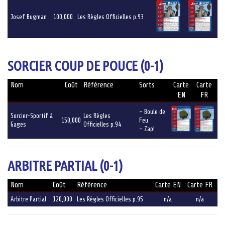
Josef Bugman
100,000
Les Règles Officielles p.93
SORCIER COUP DE POUCE (0-1)
Nom
Coût
Référence
Sorts
Carte
Carte
EN
FR
– Boule de
Sorcier-Sportif à
Les Règles
150,000
Feu
Gages
Officielles p.94
– Zap!
ARBITRE PARTIAL (0-1)
Nom
Coût
Référence
Carte EN
Carte FR
Arbitre Partial
120,000
Les Règles Officielles p.95
n/a
n/a