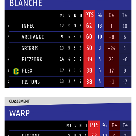
BLANCHE
PTS
ÉQUIPE
%
E±
T±
MJ
V
N
D
62
INFEC
13
1
10
12
9
0
3
1
60
10
ARCHANGE
-8
6
9
4
3
2
2
50
8
GRIGRIS
-24
5
13
5
5
3
3
39
4
BLIZZORK
25
-6
14
4
3
7
4
38
6
PLEX
17
9
17
7
5
5
5
38
4
-1
-7
FISTONS
13
2
4
7
6
CLASSEMENT
WARP
PTS
ÉQUIPE
%
E±
T±
MJ
V
N
D