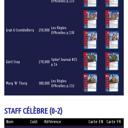
Officielles p.133
Les Règles
Grak & CrumbleBerry
250,000
Officielles p.130
Spike! Journal #15
Glotl Stop
270,000
p.14
Les Règles
Morg ‘N’ Thorg
380,000
Officielles p.132
STAFF CÉLÈBRE (0-2)
Nom
Coût
Référence
Carte EN
Carte FR