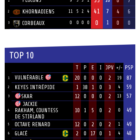
53
FLOCONS
10
0
7
9
5
3
1
1
41
7
KHORNADIENS
4
6
11
5
2
4
2
0
1
0
0
CORBEAUX
0
0
0
0
3
TOP 10
JOUEUR
T
P
E
I
JPV
PSP
+/-
ÉQUIPE
VULNÉRABLE
20
0
0
0
2
87
19
1
59
KEYES INTRÉPIDE
1
38
1
0
3
4
2
57
12
0
0
0
2
SKAR
13
3
JACKIE
49
10
1
5
0
2
RAKHAM, COUNTESS
0
4
DE STIRLAND
49
OCTAVE RENARD
12
0
2
0
2
1
5
48
GLACÉ
2
0
17
0
1
4
6