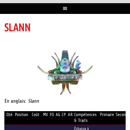
SLANN
En anglais:
Slann
Qté.
Position
Coût
MV
FO
AG
CP
AR
Compétences
Primaire
Seconda
& Traits
Échasse à