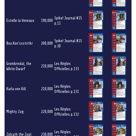
Spike! Journal #15
Estelle la Veneaux
190,000
p.11
Spike! Journal #15
Boa Kon’ssstritkr
200,000
p.30
Grombrindal, the
Les Règles
210,000
White Dwarf
Officielles p.133
Les Règles
Karla von Kill
210,000
Officielles p.131
Les Règles
Mighty Zug
220,000
Officielles p.132
Les Règles
Zolcath the Zoat
230,000