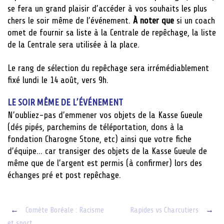
se fera un grand plaisir d’accéder à vos souhaits les plus
chers le soir même de l’événement.
À noter que
si un coach
omet de fournir sa liste à la Centrale de repêchage, la liste
de la Centrale sera utilisée à la place.
Le rang de sélection du repêchage sera irrémédiablement
fixé lundi le 14 août, vers 9h.
LE SOIR MÊME DE L’ÉVÉNEMENT
N’oubliez-pas d’emmener vos objets de la Kasse Gueule
(dés pipés, parchemins de téléportation, dons à la
fondation Charogne Stone, etc) ainsi que votre fiche
d’équipe… car transiger des objets de la Kasse Gueule de
même que de l’argent est permis (à confirmer) lors des
échanges pré et post repêchage.
Post
←
Comète Boréale : Racisme
Rapides vs Charcutiers
→
et sport