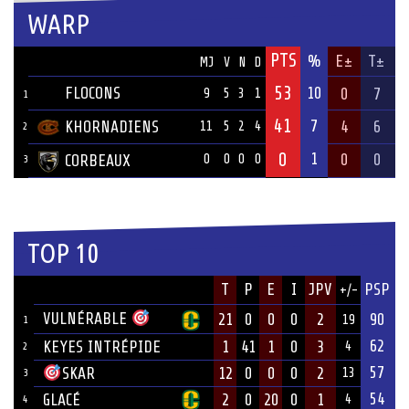
WARP
PTS
ÉQUIPE
%
E±
T±
MJ
V
N
D
53
FLOCONS
10
0
7
9
5
3
1
1
41
7
KHORNADIENS
4
6
11
5
2
4
2
0
1
0
0
CORBEAUX
0
0
0
0
3
TOP 10
JOUEUR
T
P
E
I
JPV
PSP
+/-
ÉQUIPE
VULNÉRABLE
21
0
0
0
2
90
19
1
62
KEYES INTRÉPIDE
1
41
1
0
3
4
2
57
12
0
0
0
2
SKAR
13
3
54
GLACÉ
2
0
20
0
1
4
4