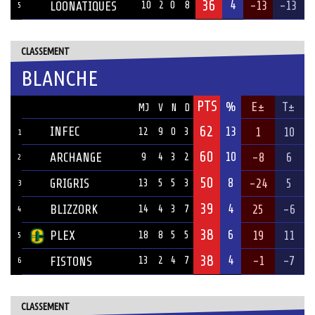
36
4
-13
-13
LOONATIQUES
10
2
0
8
5
CLASSEMENT
BLANCHE
PTS
ÉQUIPE
%
E±
T±
MJ
V
N
D
62
INFEC
13
1
10
12
9
0
3
1
60
10
ARCHANGE
-8
6
9
4
3
2
2
50
8
GRIGRIS
-24
5
13
5
5
3
3
39
4
BLIZZORK
25
-6
14
4
3
7
4
38
6
PLEX
19
11
18
8
5
5
5
38
4
-1
-7
FISTONS
13
2
4
7
6
CLASSEMENT