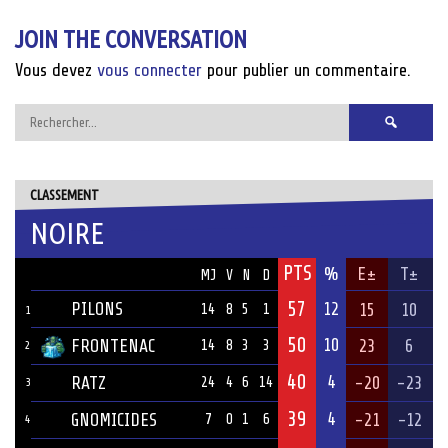
JOIN THE CONVERSATION
Vous devez
vous connecter
pour publier un commentaire.
Rechercher :
CLASSEMENT
NOIRE
PTS
ÉQUIPE
%
E±
T±
MJ
V
N
D
57
PILONS
12
15
10
14
8
5
1
1
50
10
FRONTENAC
23
6
14
8
3
3
2
40
4
RATZ
-20
-23
24
4
6
14
3
39
4
GNOMICIDES
-21
-12
7
0
1
6
4