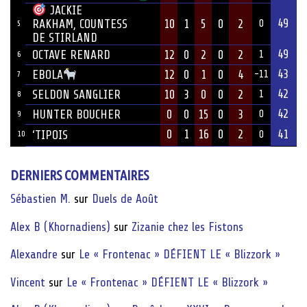
JACKIE
49
10
1
5
0
2
RAKHAM, COUNTESS
0
5
DE STIRLAND
49
OCTAVE RENARD
12
0
2
0
2
1
6
43
12
0
1
0
4
EBOLA
-11
7
42
SELDON SANGLIER
10
3
0
0
2
1
8
42
HUNTER BOUCHER
0
0
15
0
3
0
9
0
1
16
0
2
41
‘TIPOIS
10
0
DERNIERS COMMENTAIRES
Sébastien M.
sur
Duels de Août
Alex B (Khornadiens)
sur
Zizanie chez les Fistons
Alexandre
sur
Le « Frontenac » DÉFIENT LE « Blizzork »
Vincent
sur
Le « Frontenac » DÉFIENT LE « Blizzork »